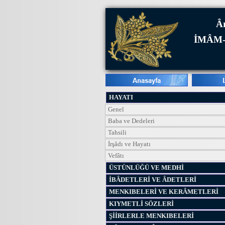
Âr
İMÂM-
HAYATI
Genel
Baba ve Dedeleri
Tahsili
İrşâdı ve Hayatı
Vefâtı
ÜSTÜNLÜĞÜ VE MEDHİ
İBÂDETLERİ VE ÂDETLERİ
MENKIBELERİ VE KERÂMETLERİ
KIYMETLİ SÖZLERİ
ŞİİRLERLE MENKIBELERİ