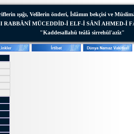
iflerin ışığı, Velîlerin önderi, İslâmın bekçisi ve Müsli
I RABBÂNÎ MÜCEDDİD-İ ELF-İ SÂNÎ AHMED-İ 
"Kaddesallahü teâlâ sirrehül'azîz"