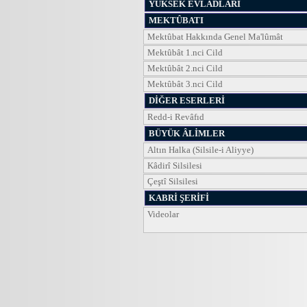
YÜKSEK EVLÂDLARI
MEKTÛBATI
Mektûbat Hakkında Genel Ma'lûmât
Mektûbât 1.nci Cild
Mektûbât 2.nci Cild
Mektûbât 3.nci Cild
DİĞER ESERLERİ
Redd-i Revâfıd
BÜYÜK ÂLİMLER
Altın Halka (Silsile-i Aliyye)
Kâdirî Silsilesi
Çeştî Silsilesi
KABRİ ŞERİFİ
Videolar