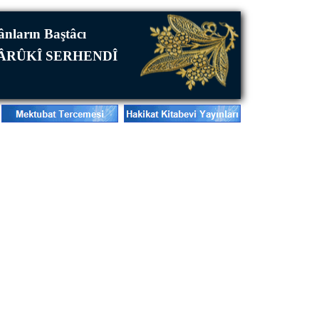
mânların Baştâcı
FÂRÛKÎ SERHENDÎ