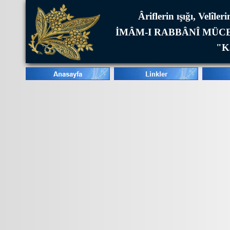
Âriflerin ışığı, Velîl
İMÂM-I RABBÂNÎ MÜCE
"Ka