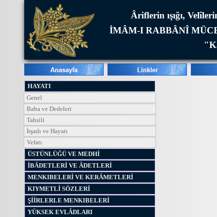
Âriflerin ışığı, Velîl
İMÂM-I RABBÂNÎ MÜCE
"Ka
HAYATI
Genel
Baba ve Dedeleri
Tahsili
İrşadı ve Hayatı
Vefatı
ÜSTÜNLÜĞÜ VE MEDHİ
İBÂDETLERİ VE ÂDETLERİ
MENKIBELERİ VE KERÂMETLERİ
KIYMETLİ SÖZLERİ
ŞİİRLERLE MENKIBELERİ
YÜKSEK EVLÂDLARI