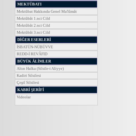
MEKTÛBATI
Mektûbat Hakkında Genel Ma'lûmât
Mektûbât 1.nci Cild
Mektûbât 2.nci Cild
Mektûbât 3.nci Cild
DİĞER ESERLERİ
İSBATÜN-NÜBÜVVE
REDD-İ REVÂFID
BÜYÜK ÂLİMLER
Altın Halka (Silsile-i Aliyye)
Kadiri Silsilesi
Çeştî Silsilesi
KABRİ ŞERİFİ
Videolar