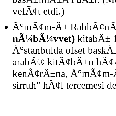
vefÃ¢t etdi.)
Ä°mÃ¢m-Ä± RabbÃ¢nÃ® 
nÃ¼bÃ¼vvet)
kitabÄ± 1
Ä°stanbulda ofset bask
arabÃ® kitÃ¢bÄ±n hÃ¢Å
kenÃ¢rÄ±na, Ä°mÃ¢m-Ä
sirruh" hÃ¢l tercemesi