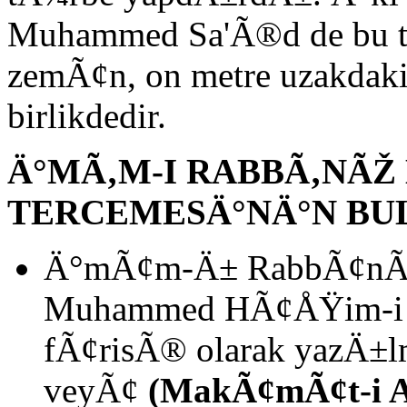
Muhammed Sa'Ã®d de bu tÃ
zemÃ¢n, on metre uzakdaki
birlikdedir.
Ä°MÃ‚M-I RABBÃ‚NÃŽ
TERCEMESÄ°NÄ°N BU
Ä°mÃ¢m-Ä± RabbÃ¢nÃ® h
Muhammed HÃ¢ÅŸim-i
fÃ¢risÃ® olarak yazÄ
veyÃ¢
(MakÃ¢mÃ¢t-i 