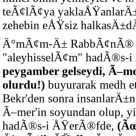
teÃ¢lÃ¢ya yaklaÅŸanlarÄ±n 
zehebin eÅŸsiz halkasÄ±d
Ä°mÃ¢m-Ä± RabbÃ¢nÃ® haz
"aleyhisselÃ¢m" hadÃ®s-
peygamber gelseydi, Ã–m
olurdu!)
buyurarak medh e
Bekr'den sonra insanlarÄ±
Ã–mer'in soyundan olup, y
hadÃ®s-i ÅŸerÃ®fde,
(Ãœ