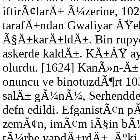
iftirÃ¢larÄ± Ã¼zerine, 1
tarafÄ±ndan Gwaliyar ÅŸehr
Ã§Ä±karÄ±ldÄ±. Bin rupye
askerde kaldÄ±. KÄ±ÅŸ a
olurdu. [1624] KanÃ»n-Ä±
onuncu ve binotuzdÃ¶rt 10
salÄ± gÃ¼nÃ¼, Serhendde 
defn edildi. EfganistÃ¢n
zemÃ¢n, imÃ¢m iÃ§in bÃ¼y
tÃ¼rbe yapdÄ±rdÄ±. Ä°k