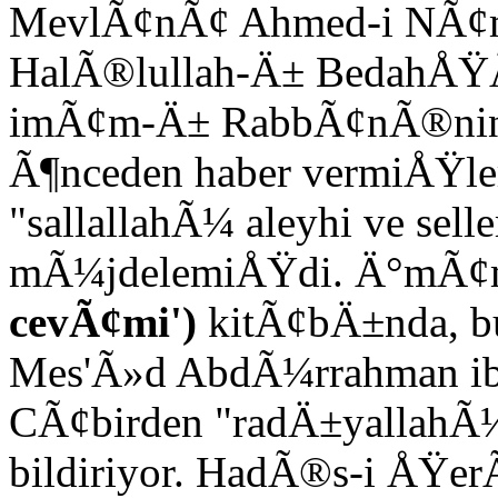
MevlÃ¢nÃ¢ Ahmed-i NÃ
HalÃ®lullah-Ä± BedahÅŸ
imÃ¢m-Ä± RabbÃ¢nÃ®nin "
Ã¶nceden haber vermiÅŸler
"sallallahÃ¼ aleyhi ve sel
mÃ¼jdelemiÅŸdi. Ä°mÃ
cevÃ¢mi')
kitÃ¢bÄ±nda, b
Mes'Ã»d AbdÃ¼rrahman ibn
CÃ¢birden "radÄ±yallahÃ
bildiriyor. HadÃ®s-i ÅŸe