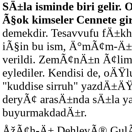
SÄ±la isminde biri gelir.
Ã§ok kimseler Cennete gir
demekdir. Tesavvufu fÄ±kh 
iÃ§in bu ism, Ä°mÃ¢m-Ä±
verildi. ZemÃ¢nÄ±n Ã¢limle
eylediler. Kendisi de, o
"kuddise sirruh" yazdÄ±ÄŸ
deryÃ¢ arasÄ±nda sÄ±la y
buyurmakdadÄ±r.
ÅžÃ¢h-Ä± DehlevÃ® GulÃ