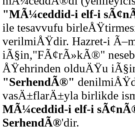
mÃ¼ceddÃ®di (yenileyicis
"MÃ¼ceddid-i elf-i sÃ¢
ile tesavvufu birleÅŸtirmes
verilmiÅŸdir. Hazret-i Ã–
iÃ§in,"FÃ¢rÃ»kÃ®" neseb
ÅŸehrinden olduÄŸu iÃ§in 
"SerhendÃ®"
denilmiÅŸd
vasÄ±flarÄ±yla birlikde is
MÃ¼ceddid-i elf-i sÃ¢n
SerhendÃ®
'dir.