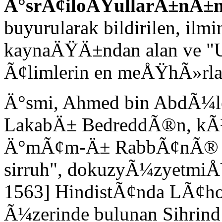
Ä°srÃ¢iloÄŸullarÄ±nÄ±n p
buyurularak bildirilen, il
kaynaÄŸÄ±ndan alan ve "
Ã¢limlerin en meÅŸhÃ»rl
Ä°smi, Ahmed bin AbdÃ¼le
LakabÄ± BedreddÃ®n, kÃ¼
Ä°mÃ¢m-Ä± RabbÃ¢nÃ® 
sirruh", dokuzyÃ¼zyetmiÅŸ
1563] HindistÃ¢nda LÃ¢ho
Ã¼zerinde bulunan Sihrind