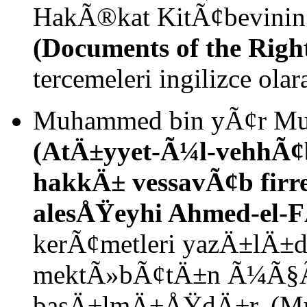
HakÃ®kat KitÃ¢bevinin
(Documents of the Rig
tercemeleri ingilizce ol
Muhammed bin yÃ¢r M
(AtÄ±yyet-Ã¼l-vehhÃ¢b
hakkÄ± vessavÃ¢b firr
alesÅŸeyhi Ahmed-el
kerÃ¢metleri yazÄ±lÄ±d
mektÃ»bÃ¢tÄ±n Ã¼Ã§Ã
basÄ±lmÄ±ÅŸdÄ±r. (Mu