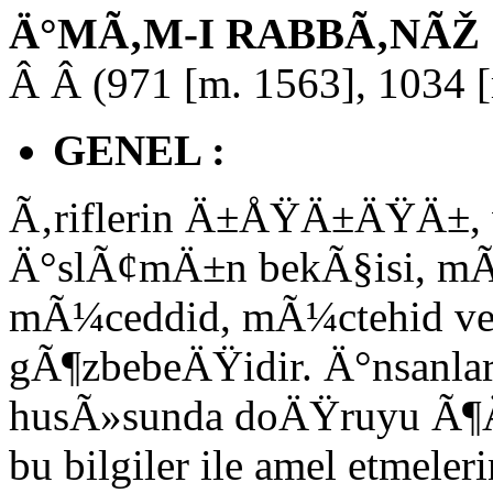
Ä°MÃ‚M-I RABBÃ‚NÃŽ
Â Â (971 [m. 1563], 1034 
GENEL :
Ã‚riflerin Ä±ÅŸÄ±ÄŸÄ±, v
Ä°slÃ¢mÄ±n bekÃ§isi, m
mÃ¼ceddid, mÃ¼ctehid ve
gÃ¶zbebeÄŸidir. Ä°nsanlar
husÃ»sunda doÄŸruyu Ã¶Ä
bu bilgiler ile amel etmele