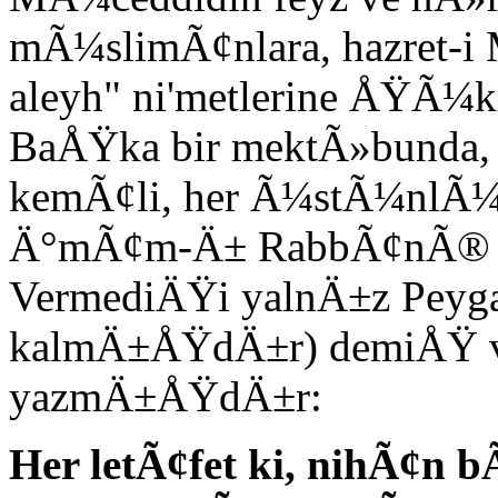
mÃ¼slimÃ¢nlara, hazret-i
aleyh" ni'metlerine ÅŸÃ¼k
BaÅŸka bir mektÃ»bunda, 
kemÃ¢li, her Ã¼stÃ¼nlÃ
Ä°mÃ¢m-Ä± RabbÃ¢nÃ® haz
VermediÄŸi yalnÄ±z Pey
kalmÄ±ÅŸdÄ±r) demiÅŸ 
yazmÄ±ÅŸdÄ±r:
Her letÃ¢fet ki, nihÃ¢n b