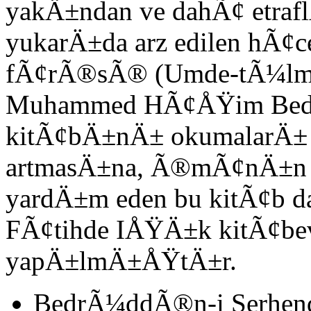
yakÄ±ndan ve dahÃ¢ etrafl
yukarÄ±da arz edilen hÃ¢
fÃ¢rÃ®sÃ® (Umde-tÃ¼lm
Muhammed HÃ¢ÅŸim Beda
kitÃ¢bÄ±nÄ± okumalarÄ±
artmasÄ±na, Ã®mÃ¢nÄ±n
yardÄ±m eden bu kitÃ¢b da
FÃ¢tihde IÅŸÄ±k kitÃ¢bev
yapÄ±lmÄ±ÅŸtÄ±r.
BedrÃ¼ddÃ®n-i Serhe