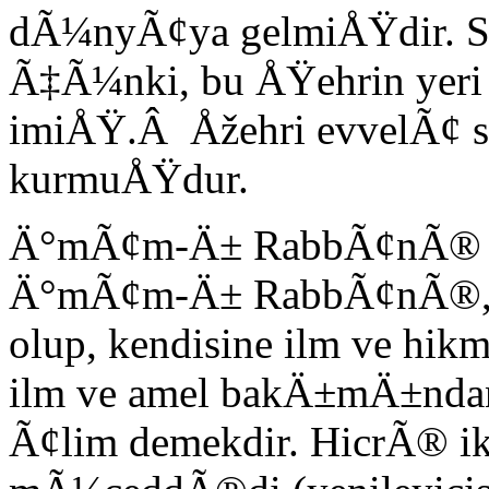
dÃ¼nyÃ¢ya gelmiÅŸdir. Sih
Ã‡Ã¼nki, bu ÅŸehrin yeri 
imiÅŸ.Â Åžehri evvelÃ¢
kurmuÅŸdur.
Ä°mÃ¢m-Ä± RabbÃ¢nÃ® i
Ä°mÃ¢m-Ä± RabbÃ¢nÃ®,
olup, kendisine ilm ve hikm
ilm ve amel bakÄ±mÄ±ndan 
Ã¢lim demekdir. HicrÃ® i