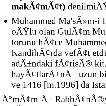
makÃ¢mÃ¢t)
denilmiÅŸ
Muhammed Ma'sÃ»m-i F
oÄŸlu olan GulÃ¢m Mu
torunu hÃ¢ce Muhammed 
KandihÃ¢rda vefÃ¢t etd
adÄ±ndaki fÃ¢risÃ® kit
hayÃ¢tlarÄ±nÄ± uzun bi
ve 1416 [m.1996] da Is
Ä°mÃ¢m-Ä± RabbÃ¢nÃ®yi 