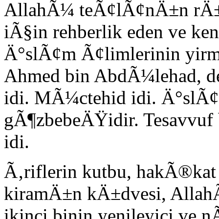
AllahÃ¼ teÃ¢lÃ¢nÄ±n rÄ
iÃ§in rehberlik eden ve kend
Ä°slÃ¢m Ã¢limlerinin y
Ahmed bin AbdÃ¼lehad, d
idi. MÃ¼ctehid idi. Ä°slÃ
gÃ¶zbebeÄŸidir. Tesavvuf
idi.
Ã‚riflerin kutbu, hakÃ®kat 
kiramÄ±n kÄ±dvesi, Allah
ikinci binin yenileyici v