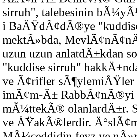
sirruh", talebesinin bÃ¼
i BaÄŸdÃ¢dÃ®ye "kuddise s
mektÃ»bda, MevlÃ¢nÃ¢nÄ±n
uzun uzun anlatdÄ±kdan
"kuddise sirruh" hakkÄ±nd
ve Ã¢rifler sÃ¶ylemiÅŸle
imÃ¢m-Ä± RabbÃ¢nÃ®yi s
mÃ¼ttekÃ® olanlardÄ±r. 
ve ÅŸakÃ®lerdir. Ä°slÃ¢m 
MÃ¼ceddidin feyz ve nÃ»r