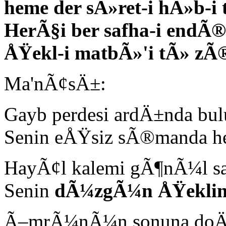
heme der sÃ»ret-i hÃ»b-i
HerÃ§i ber safha-i endÃ
ÅŸekl-i matbÃ»'i tÃ» zÃ
Ma'nÃ¢sÄ±:
Gayb perdesi ardÄ±nda bul
Senin eÅŸsiz sÃ®manda hep
HayÃ¢l kalemi gÃ¶nÃ¼l sa
Senin
dÃ¼zgÃ¼n ÅŸeklini,
Ã–mrÃ¼nÃ¼n sonuna doÄŸr