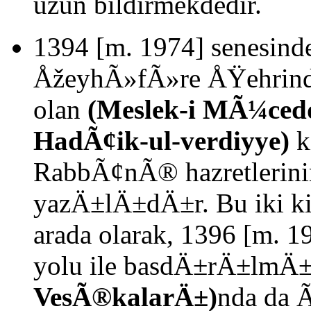
uzun bildirmekdedir.
1394 [m. 1974] senesin
ÅžeyhÃ»fÃ»re ÅŸehrind
olan
(Meslek-i MÃ¼ced
HadÃ¢ik-ul-verdiyye)
k
RabbÃ¢nÃ® hazretlerini
yazÄ±lÄ±dÄ±r. Bu iki ki
arada olarak, 1396 [m. 1
yolu ile basdÄ±rÄ±lm
VesÃ®kalarÄ±)
nda da 