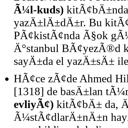
Ã¼l-kuds)
kitÃ¢bÄ±nda 
yazÄ±lÄ±dÄ±r. Bu kitÃ¢
PÃ¢kistÃ¢nda Ã§ok gÃ
Ä°stanbul BÃ¢yezÃ®d 
sayÄ±da el yazÄ±sÄ± ile
HÃ¢ce zÃ¢de Ahmed Hilm
[1318] de basÄ±lan tÃ
evliyÃ¢)
kitÃ¢bÄ± da,
Ã¼stÃ¢dlarÄ±nÄ±n hayÃ