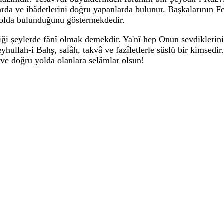
larda ve ibâdetlerini doğru yapanlarda bulunur. Başkalarının F
 yolda bulunduğunu göstermekdedir.
iği şeylerde fânî olmak demekdir. Ya'nî hep Onun sevdiklerin
hullah-i Bahş, salâh, takvâ ve fazîletlerle süslü bir kimsedir.
e ve doğru yolda olanlara selâmlar olsun!