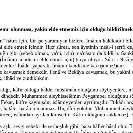
emr olunması, yakîn elde etmemiz için olduğu bildirilmek
 hâtırı için, bir işe yaramıyan bizlere, îmânın hakîkatini bil
elde etmek içindir. Hicr sûresi, son âyetinin meâl-i şerîfi de
ğu gibi (sebeb olmak, ya'nî, için) ma'nâsını da bildirir. San
 (Îmânın kendisini elde etmek için) buyuruluyor. Sûre-i Nisâ
inenler! İbâdet yaparak, îmânın kendisine kavuşunuz!)dur.
ete kavuşmak demekdir. Fenâ ve Bekâya kavuşmak, bu yakîni el
, ilhâd ve zındıklıkdır.
ığı, kâfir olduğu hâlde, müslimân olduğunu söyliyenlere, mün
 dindedir. Muhammed aleyhisselâmın Peygamber olduğunu 
r. Fekat, küfre kaymışdır, islâmiyyetden ayrılmışdır. İ'tikâdı 
e, halâle, harâma inanmaz. Hiç dîni yokdur. Muhammed aleyhis
Mürted, islâmdan ayrılan kimsedir. Kâfir olduğunu saklamaz). 
aşk, sevgi sebebi ile serhoşluk gibi, ba'zı hâller hâsıl olur. B
ek lâzımdır. Tesavvuf büyüklerinden İbrâhîm bin Şeybân-i Kaz