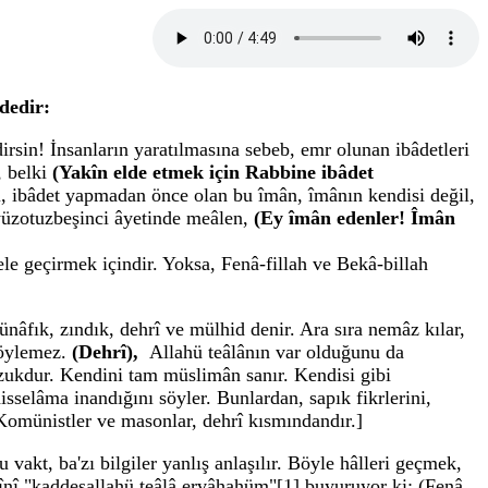
dedir:
dirsin! İnsanların yaratılmasına sebeb, emr olunan ibâdetleri
, belki
(Yakîn elde etmek için Rabbine ibâdet
ki, ibâdet yapmadan önce olan bu îmân, îmânın kendisi değil,
 yüzotuzbeşinci âyetinde meâlen,
(Ey îmân edenler! Îmân
e geçirmek içindir. Yoksa, Fenâ-fillah ve Bekâ-billah
âfık, zındık, dehrî ve mülhid denir. Ara sıra nemâz kılar,
söylemez.
(Dehrî),
Allahü teâlânın var olduğunu da
bozukdur. Kendini tam müslimân sanır. Kendisi gibi
selâma inandığını söyler. Bunlardan, sapık fikrlerini,
Komünistler ve masonlar, dehrî kısmındandır.]
u vakt, ba'zı bilgiler yanlış anlaşılır. Böyle hâlleri geçmek,
vînî "kaddesallahü teâlâ ervâhahüm"[1] buyuruyor ki: (Fenâ