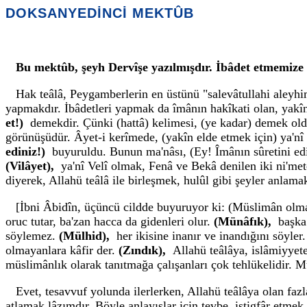
DOKSANYEDİNCİ MEKTÛB
Bu mektûb, şeyh Dervîşe yazılmışdır. İbâdet etmemize 
Hak teâlâ, Peygamberlerin en üstünü "salevâtullahi aleyhim"
yapmakdır. İbâdetleri yapmak da îmânın hakîkati olan, yakîni 
et!)
demekdir. Çünki (hattâ) kelimesi, (ye kadar) demek oldu
görünüşüdür. Âyet-i kerîmede, (yakîn elde etmek için) ya'nî
ediniz!)
buyuruldu. Bunun ma'nâsı, (Ey! Îmânın sûretini ed
(Vilâyet),
ya'nî Velî olmak, Fenâ ve Bekâ denilen iki ni'm
diyerek, Allahü teâlâ ile birleşmek, hulûl gibi şeyler anlamak
[İbni Âbidîn, üçüncü cildde buyuruyor ki: (Müslimân olmad
oruc tutar, ba'zan hacca da gidenleri olur.
(Münâfık),
başka
söylemez.
(Mülhid),
her ikisine inanır ve inandığını söyle
olmayanlara kâfir der.
(Zındık),
Allahü teâlâya, islâmiyyet
müslimânlık olarak tanıtmağa çalışanları çok tehlükelidir. 
Evet, tesavvuf yolunda ilerlerken, Allahü teâlâya olan fazla 
atlamak lâzımdır. Böyle anlayışlar için tevbe, istigfâr etm