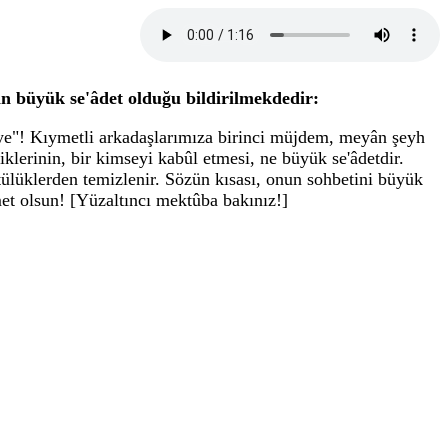
n büyük se'âdet olduğu bildirilmekdedir:
yye"! Kıymetli arkadaşlarımıza birinci müjdem, meyân şeyh
klerinin, bir kimseyi kabûl etmesi, ne büyük se'âdetdir.
tülüklerden temizlenir. Sözün kısası, onun sohbetini büyük
met olsun! [Yüzaltıncı mektûba bakınız!]