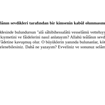
ânın sevdikleri tarafından bir kimsenin kabûl olunmasını
caddesinde bulundursun "alâ sâhibihessalâtü vesselâmü vettehı
ymetini ve fâidelerini nasıl anlatayım? Allahü teâlânın sevdi
se'âdetine kavuşmuş olur. O büyüklerin yanında bulunanlar, kö
 fâidelenebilesiniz. Dahâ ne yazayım? Evveliniz ve sonunuz selâ