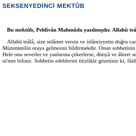
SEKSENYEDİNCİ MEKTÛB
Bu mektûb, Pehlivân Mahmûda yazılmışdır. Allahü teâl
Allahü teâlâ, size selâmet versin ve islâmiyyetin doğru 
Müzemmilin oraya gelmesini bildirmekdir. Onun sohbetinin kı
Hele onu severler ve yanlarına çekerlerse, dünyâ ve âhıret 
ni'met biliniz. Sohbetin edeblerini titizlikle gözetiniz ki,