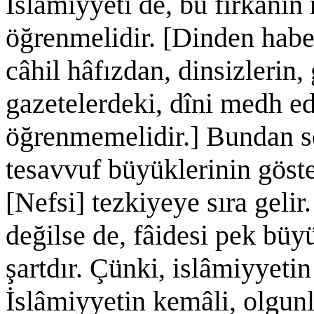
İslâmiyyeti de, bu fırkanın
öğrenmelidir. [Dinden habe
câhil hâfızdan, dinsizlerin,
gazetelerdeki, dîni medh ed
öğrenmemelidir.] Bundan so
tesavvuf büyüklerinin göste
[Nefsi] tezkiyeye sıra geli
değilse de, fâidesi pek büy
şartdır. Çünki, islâmiyyetin 
İslâmiyyetin kemâli, olgunl