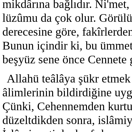
mikdârına bağlıdır. Ni'met,
lüzûmu da çok olur. Görülüy
derecesine göre, fakîrlerde
Bunun içindir ki, bu ümmeti
beşyüz sene önce Cennete g
Allahü teâlâya şükr etmek 
âlimlerinin bildirdiğine uyg
Çünki, Cehennemden kurtulan
düzeltdikden sonra, islâmiy