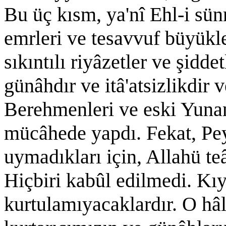
Bu üç kısm, ya'nî Ehl-i sünn
emrleri ve tesavvuf büyükle
sıkıntılı riyâzetler ve şidd
günâhdır ve itâ'atsizlikdir
Berehmenleri ve eski Yunan 
mücâhede yapdı. Fekat, Pe
uymadıkları için, Allahü te
Hiçbiri kabûl edilmedi. 
kurtulamıyacaklardır. O hâl