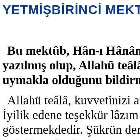
YETMİŞBİRİNCİ MEK
Bu mektûb, Hân-ı Hânân
yazılmış olup, Allahü teâ
uymakla olduğunu bildir
Allahü teâlâ, kuvvetinizi a
İyilik edene teşekkür lâzım
göstermekdedir. Şükrün dere