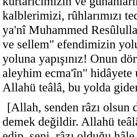
kurtarıcımızın ve günâhlarım
kalblerimizi, rûhlarımızı t
ya'nî Muhammed Resûlullah 
ve sellem" efendimizin yol
yoluna yapışınız! Onun dört
aleyhim ecma'în" hidâyete ul
Allahü teâlâ, bu yolda giden
[Allah, senden râzı olsun 
demek değildir. Allahü teâlâ
edip, seni, râzı olduğu hâl