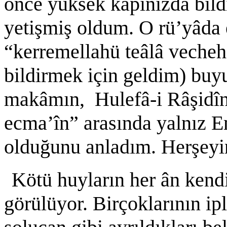
önce yüksek kapınızda bild
yetişmiş oldum. O rü’yâda 
“kerremellahü teâlâ vecheh
bildirmek için geldim) buy
makâmın, Hulefâ-i Râşidîn
ecma’în” arasında yalnız Em
olduğunu anladım. Herşeyin
Kötü huyların her ân kend
görülüyor. Birçoklarının ipl