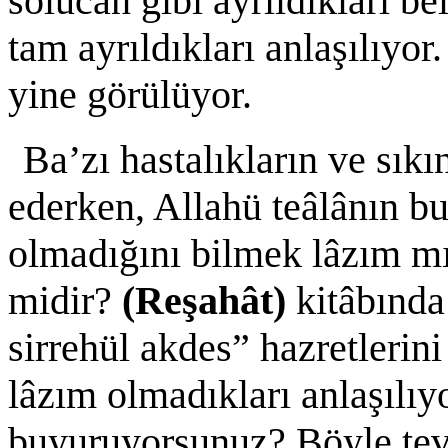
solucan gibi ayrıldıkları bel
tam ayrıldıkları anlaşılıyo
yine görülüyor.
Ba’zı hastalıkların ve sıkı
ederken, Allahü teâlânın b
olmadığını bilmek lâzım mı
midir?
(Reşahât)
kitâbınd
sirrehül akdes” hazretlerini
lâzım olmadıkları anlaşılıy
buyuruyorsunuz? Böyle te