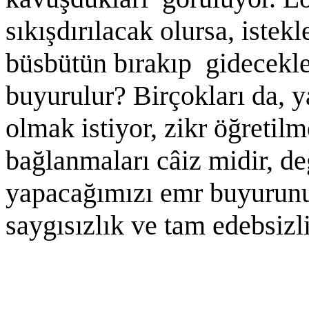
sıkışdırılacak olursa, iste
büsbütün bırakıp gidecekl
buyurulur? Birçokları da, ya
olmak istiyor, zikr öğretil
bağlanmaları câiz midir, değ
yapacağımızı emr buyurun
saygısızlık ve tam edebsizl