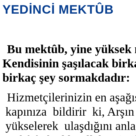
YEDİNCİ MEKTÛB
B
u mektûb, yine yüksek 
Kendisinin şaşılacak birk
birkaç şey sormakdadır:
Hizmetçilerinizin en aşa
kapınıza bildirir ki, Arş
yükselerek ulaşdığını anl