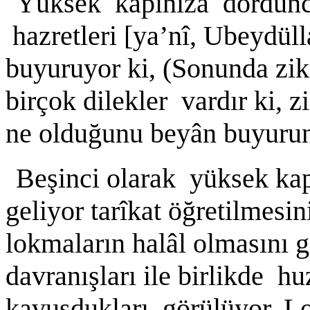
Yüksek kapınıza dördünc
hazretleri [ya’nî, Ubeydül
buyuruyor ki, (Sonunda zi
birçok dilekler vardır ki, z
ne olduğunu beyân buyuru
Beşinci olarak yüksek ka
geliyor tarîkat öğretilmesin
lokmaların halâl olmasını 
davranışları ile birlikde h
kavuşdukları görülüyor. Lo