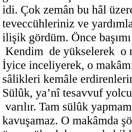
idi. Çok zemân bu hâl üze
teveccühleriniz ve yardıml
ilişik gördüm. Önce başım
Kendim de yükselerek o 
İyice inceliyerek, o makâm
sâlikleri kemâle erdirenler
Sülûk, ya’nî tesavvuf yol
varılır. Tam sülûk yapma
kavuşamaz. O makâmda şö