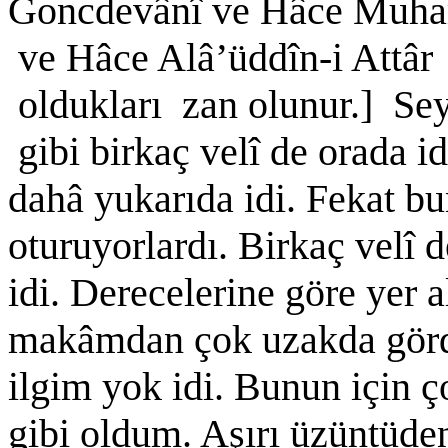
Goncdevânî ve Hâce Muha
ve Hâce Alâ’üddîn-i Attâr
oldukları zan olunur.] Se
gibi birkaç velî de orada 
dahâ yukarıda idi. Fekat b
oturuyorlardı. Birkaç velî
idi. Derecelerine göre yer 
makâmdan çok uzakda görd
ilgim yok idi. Bunun için 
gibi oldum. Aşırı üzüntüde