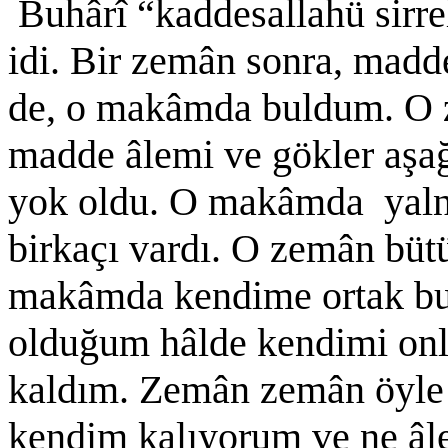
Buhârî “kaddesallahü sirre
idi. Bir zemân sonra, madd
de, o makâmda buldum. O z
madde âlemi ve gökler aşağı
yok oldu. O makâmda yalnı
birkaçı vardı. O zemân büt
makâmda kendime ortak b
olduğum hâlde kendimi onla
kaldım. Zemân zemân öyle h
kendim kalıyorum ve ne âl