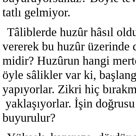
tatlı gelmiyor.
Tâliblerde huzûr hâsıl old
vererek bu huzûr üzerinde d
midir? Huzûrun hangi mert
öyle sâlikler var ki, başla
yapıyorlar. Zikri hiç bırak
yaklaşıyorlar. İşin doğru
buyurulur?