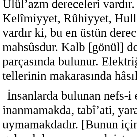
Ülül’azm dereceleri vardır.
Kelîmiyyet, Rûhiyyet, Hul
vardır ki, bu en üstün de
mahsûsdur. Kalb [gönül] de
parçasında bulunur. Elektri
tellerinin makarasında hâsıl
İnsanlarda bulunan nefs-i 
inanmamakda, tabî’ati, yara
uymamakdadır. [Bunun için