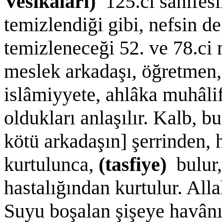
Vesîkaları)
125.ci sahîfesi
temizlendiği gibi, nefsin d
temizleneceği 52. ve 78.ci 
meslek arkadaşı, öğretmen, 
islâmiyyete, ahlâka muhâlif
oldukları anlaşılır. Kalb, 
kötü arkadaşın] şerrinden
kurtulunca,
(tasfiye)
bulur,
hastalığından kurtulur. Alla
Suyu boşalan şişeye havânı