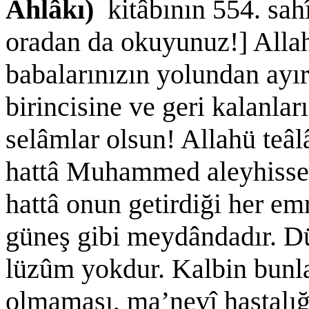
Ahlâkı)
kitâbının 554. sah
oradan da okuyunuz!] Allahü
babalarınızın yolundan ayı
birincisine ve geri kalanlar
selâmlar olsun! Allahü teâl
hattâ Muhammed aleyhisse
hattâ onun getirdiği her em
güneş gibi meydândadır. D
lüzûm yokdur. Kalbin bunla
olmaması, ma’nevî hastalı