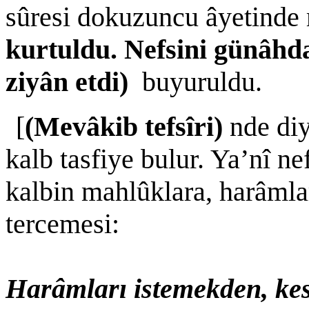
sûresi dokuzuncu âyetinde
kurtuldu. Nefsini günâhda
ziyân etdi)
buyuruldu.
[
(Mevâkib tefsîri)
nde diy
kalb tasfiye bulur. Ya’nî ne
kalbin mahlûklara, harâmlar
tercemesi:
Harâmları istemekden, kes