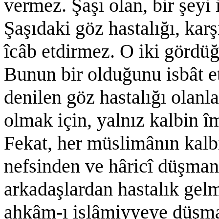
vermez. Şaşı olan, bir şeyi i
Şaşıdaki göz hastalığı, karş
îcâb etdirmez. O iki gördüğ
Bunun bir olduğunu isbât 
denilen göz hastalığı olanl
olmak için, yalnız kalbin î
Fekat, her müslimânın kalb
nefsinden ve hâricî düşman
arkadaşlardan hastalık gelm
ahkâm-ı islâmiyyeye düşman