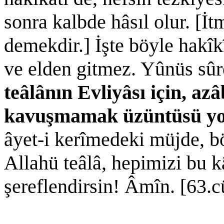
sonra kalbde hâsıl olur. [İ
demekdir.] İşte böyle hakî
ve elden gitmez. Yûnüs sû
teâlânın Evliyâsı için, az
kavuşmamak üzüntüsü y
âyet-i kerîmedeki müjde, bö
Allahü teâlâ, hepimizi bu k
şereflendirsin! Âmîn. [63