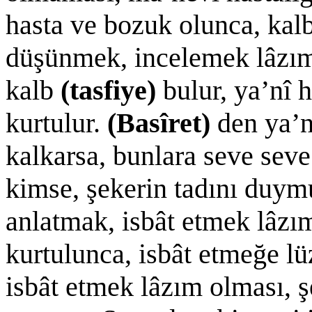
hasta ve bozuk olunca, kalb
düşünmek, incelemek lâzım 
kalb
(tasfiye)
bulur, ya’nî 
kurtulur.
(Basîret)
den ya’
kalkarsa, bunlara seve seve
kimse, şekerin tadını duym
anlatmak, isbât etmek lâzım
kurtulunca, isbât etmeğe l
isbât etmek lâzım olması, şe