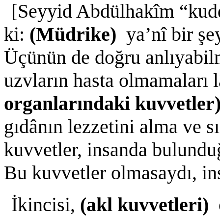
[Seyyid Abdülhakîm “kudd
ki:
(Müdrike)
ya’nî bir şe
Üçünün de doğru anlıyabilm
uzvların hasta olmamaları l
organlarındaki kuvvetle
gıdânın lezzetini alma ve s
kuvvetler, insanda bulunduğ
Bu kuvvetler olmasaydı, ins
İkincisi,
(akl kuvvetleri)