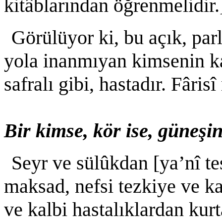
kitâblarından öğrenmelidir.
Görülüyor ki, bu açık, par
yola inanmıyan kimsenin ka
safralı gibi, hastadır. Fâris
Bir kimse, kör ise, güneşi
Seyr ve sülûkdan [ya’nî t
maksad, nefsi tezkiye ve ka
ve kalbi hastalıklardan kur