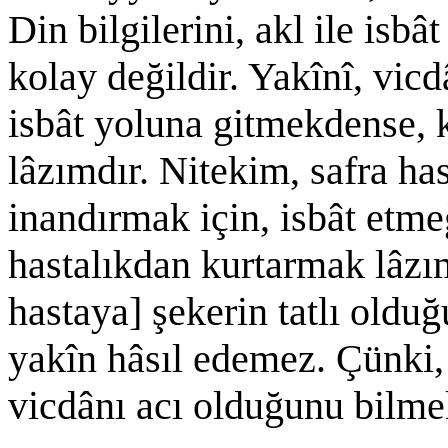
Din bilgilerini, akl ile isb
kolay değildir. Yakînî, vicd
isbât yoluna gitmekdense, 
lâzımdır. Nitekim, safra has
inandırmak için, isbât etm
hastalıkdan kurtarmak lâzım
hastaya] şekerin tatlı olduğu
yakîn hâsıl edemez. Çünki,
vicdânı acı olduğunu bilme