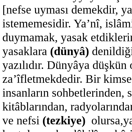
[nefse uyması demekdir, y
istememesidir. Ya’nî, islâm
duymamak, yasak etdikleri
yasaklara
(dünyâ)
denildi
yazılıdır. Dünyâya düşkün 
za’îfletmekdedir. Bir kimse,
insanların sohbetlerinden, 
kitâblarından, radyolarında
ve nefsi
(tezkiye)
olursa,y