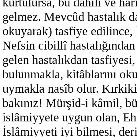
kurtulursa, bu dâhilî ve hâ
gelmez. Mevcûd hastalık da,
okuyarak) tasfiye edilince,
Nefsin cibillî hastalığından
gelen hastalıkdan tasfiyesi
bulunmakla, kitâblarını o
uymakla nasîb olur. Kırkiki
bakınız! Mürşid-i kâmil, büt
islâmiyyete uygun olan, Eh
İslâmiyyeti iyi bilmesi, der