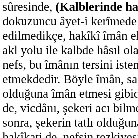
sûresinde,
(Kalblerinde ha
dokuzuncu âyet-i kerîmede b
edilmedikçe, hakîkî îmân el
akl yolu ile kalbde hâsıl ol
nefs, bu îmânın tersini ist
etmekdedir. Böyle îmân, safr
olduğuna îmân etmesi gibid
de, vicdânı, şekeri acı bil
sonra, şekerin tatlı olduğu
hakîkati de, nefsin tezkiye