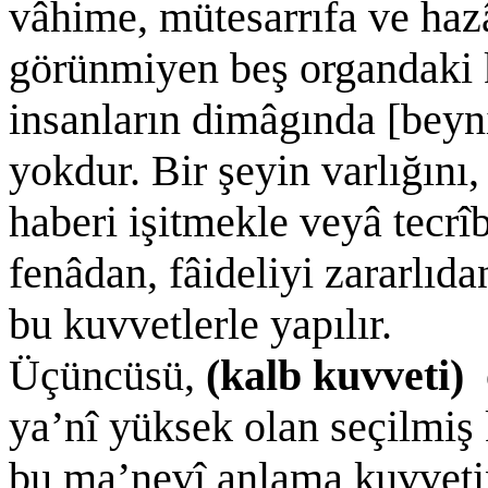
vâhime, mütesarrıfa ve haz
görünmiyen beş organdaki k
insanların dimâgında [beyn
yokdur. Bir şeyin varlığını,
haberi işitmekle veyâ tecrîb
fenâdan, fâideliyi zararlıdan
bu kuvvetlerle yapılır.
Üçüncüsü,
(kalb kuvveti)
ya’nî yüksek olan seçilmiş
bu ma’nevî anlama kuvvet