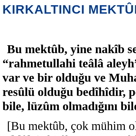
KIRKALTINCI MEKTÛ
Bu mektûb, yine nakîb s
“rahmetullahi teâlâ aleyh
var ve bir olduğu ve Mu
resûlü olduğu bedîhîdir,
bile, lüzûm olmadığını bi
[Bu mektûb, çok mühim 