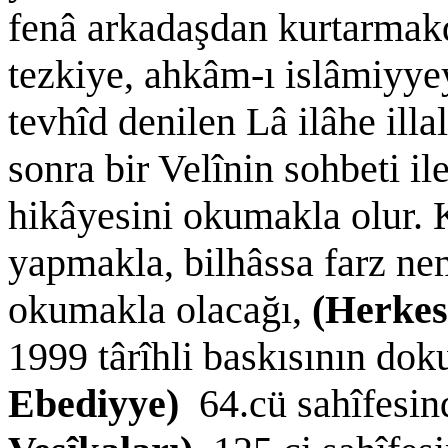
fenâ arkadaşdan kurtarmak
tezkiye, ahkâm-ı islâmiyye
tevhîd denilen Lâ ilâhe illa
sonra bir Velînin sohbeti ile
hikâyesini okumakla olur. K
yapmakla, bilhâssa farz nem
okumakla olacağı,
(Herke
1999 târîhli baskısının do
Ebediyye)
64.cü sahîfesi