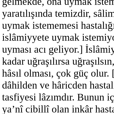
gelmekde, ona uymak istem
yaratılışında temizdir, sâli
uymak istememesi hastalığı,
islâmiyyete uymak istemiyor
uyması acı geliyor.] İslâmi
kadar uğraşılırsa uğraşılsı
hâsıl olması, çok güç olur. 
dâhilden ve hâricden hasta
tasfiyesi lâzımdır. Bunun iç
ya’nî cibillî olan inkâr has