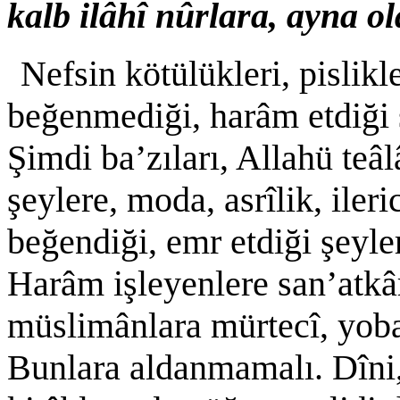
kalb ilâhî nûrlara, ayna o
Nefsin kötülükleri, pislik
beğenmediği, harâm etdiği 
Şimdi ba’zıları, Allahü teâl
şeylere, moda, asrîlik, ileri
beğendiği, emr etdiği şeyler
Harâm işleyenlere san’atkâr,
müslimânlara mürtecî, yobaz
Bunlara aldanmamalı. Dîni,