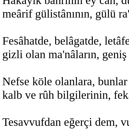
Hakâyık bahrinin ey cân, dü
meârif gülistânının, gülü ra'
Fesâhatde, belâgatde, letâ
gizli olan ma'nâların, geniş
Nefse köle olanlara, bunla
kalb ve rûh bilgilerinin, fek
Tesavvufdan eğerçi dem, vu