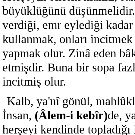
büyüklüğünü düşünmelidir.
verdiği, emr eylediği kadar k
kullanmak, onları incitmek
yapmak olur. Zinâ eden bâ
etmişdir. Buna bir sopa faz
incitmiş olur.
Kalb, ya'nî gönül, mahlûkla
İnsan,
(Âlem-i kebîr)
de, y
herşeyi kendinde topladığı 