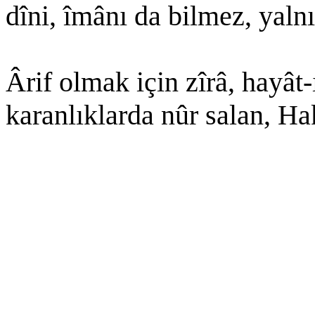
dîni, îmânı da bilmez, yaln
Ârif olmak için zîrâ, hayât-
karanlıklarda nûr salan, Ha