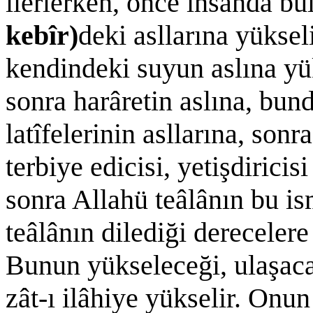
ilerlerken, önce insanda bul
kebîr)
deki asllarına yüksel
kendindeki suyun aslına yük
sonra harâretin aslına, bun
latîfelerinin asllarına, sonr
terbiye edicisi, yetişdiricis
sonra Allahü teâlânın bu i
teâlânın dilediği derecelere
Bunun yükseleceği, ulaşaca
zât-ı ilâhiye yükselir. Onu