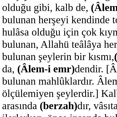
olduğu gibi, kalb de,
(Âlem
bulunan herşeyi kendinde to
hulâsa olduğu için çok kıy
bulunan, Allahü teâlâya he
bulunan şeylerin bir kısmı,
da,
(Âlem-i emr)
dendir. [
bulunan mahlûklardır. Âle
ölçülemiyen şeylerdir.] Kal
arasında
(berzah)
dır, vâsı