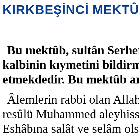
KIRKBEŞİNCİ MEKT
Bu mektûb, sultân Serhe
kalbinin kıymetini bildir
etmekdedir. Bu mektûb ar
Âlemlerin rabbi olan Alla
resûlü Muhammed aleyhisse
Eshâbına salât ve selâm ols