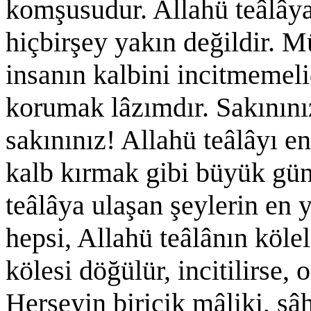
komşusudur. Allahü teâlâya
hiçbirşey yakın değildir. Mü
insanın kalbini incitmemel
korumak lâzımdır. Sakınını
sakınınız! Allahü teâlâyı e
kalb kırmak gibi büyük gü
teâlâya ulaşan şeylerin en y
hepsi, Allahü teâlânın köle
kölesi döğülür, incitilirse, 
Herşeyin biricik mâliki, sâh