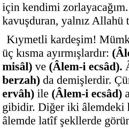
için kendimi zorlayacağım.
kavuşduran, yalnız Allahü t
Kıymetli kardeşim! Mümkin
üç kısma ayırmışlardır:
(Âl
misâl)
ve
(Âlem-i ecsâd).
berzah)
da demişlerdir. Ç
ervâh)
ile
(Âlem-i ecsâd)
gibidir. Diğer iki âlemdeki 
âlemde latîf şekllerde görü