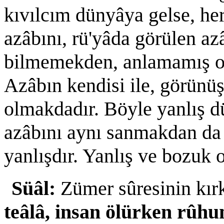
kıvılcım dünyâya gelse, her
azâbını, rü'yâda görülen az
bilmemekden, anlamamış ol
Azâbın kendisi ile, görünü
olmakdadır. Böyle yanlış d
azâbını aynı sanmakdan da
yanlışdır. Yanlış ve bozuk
Süâl:
Zümer sûresinin kırk
teâlâ, insan ölürken rûhu