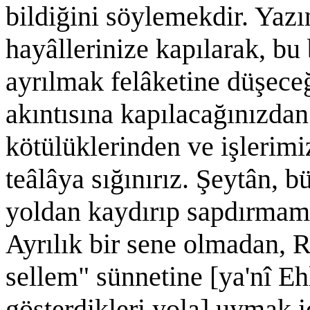
bildiğini söylemekdir. Yazı
hayâllerinize kapılarak, b
ayrılmak felâketine düşeceğ
akıntısına kapılacağınızda
kötülüklerinden ve işlerim
teâlâya sığınırız. Şeytân,
yoldan kaydırıp sapdırmama
Ayrılık bir sene olmadan, R
sellem" sünnetine [ya'nî Ehl
gösterdikleri yola] uymak iç