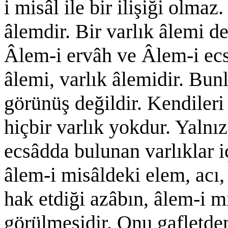
i misâl ile bir ilişiği olma
âlemdir. Bir varlık âlemi değ
Âlem-i ervâh ve Âlem-i ecs
âlemi, varlık âlemidir. Bun
görünüş değildir. Kendileri
hiçbir varlık yokdur. Yalnı
ecsâdda bulunan varlıklar i
âlem-i misâldeki elem, acı,
hak etdiği azâbın, âlem-i 
görülmesidir. Onu gafletde