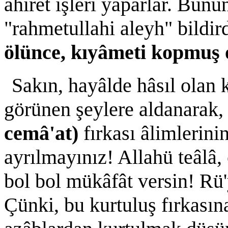
âhıret işleri yaparlar. Bunu
"rahmetullahi aleyh" bildird
ölünce, kıyâmeti kopmuş 
Sakın, hayâlde hâsıl olan 
görünen şeylere aldanarak
cemâ'at)
fırkası âlimlerinin
ayrılmayınız! Allahü teâlâ,
bol bol mükâfât versin! Rü'
Çünki, bu kurtuluş fırkası