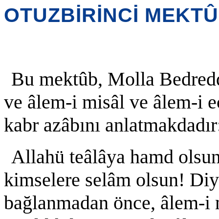
OTUZBİRİNCİ MEKT
Bu mektûb, Molla Bedredd
ve âlem-i misâl ve âlem-i 
kabr azâbını anlatmakdadır
Allahü teâlâya hamd olsun
kimselere selâm olsun! Diy
bağlanmadan önce, âlem-i 