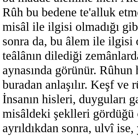
Rûh bu bedene te'alluk etm
misâl ile ilgisi olmadığı gi
sonra da, bu âlem ile ilgisi
teâlânın dilediği zemânlarda
aynasında görünür. Rûhun hâ
buradan anlaşılır. Keşf ve r
İnsanın hisleri, duyguları 
misâldeki şeklleri gördüğ
ayrıldıkdan sonra, ulvî ise, 