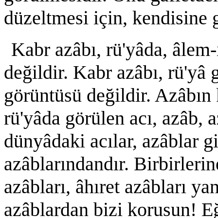
düzeltmesi için, kendisine g
Kabr azâbı, rü'yâda, âlem
değildir. Kabr azâbı, rü'yâ 
görüntüsü değildir. Azâbın
rü'yâda görülen acı, azâb, a
dünyâdaki acılar, azâblar gi
azâblarındandır. Birbirleri
azâbları, âhıret azâbları yan
azâblardan bizi korusun! Eğ