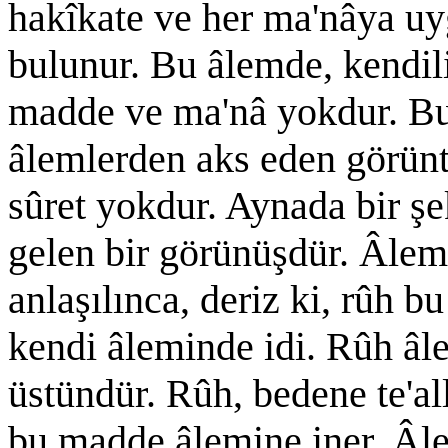
hakîkate ve her ma'nâya uy
bulunur. Bu âlemde, kendili
madde ve ma'nâ yokdur. Bura
âlemlerden aks eden görüntü
sûret yokdur. Aynada bir ş
gelen bir görünüşdür. Âlem-
anlaşılınca, deriz ki, rûh 
kendi âleminde idi. Rûh âl
üstündür. Rûh, bedene te'al
bu madde âlemine iner. Âlem