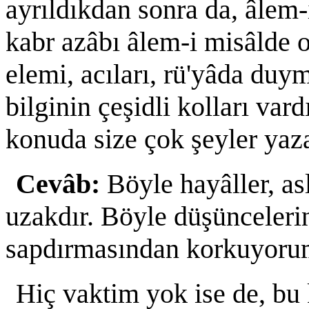
ayrıldıkdan sonra da, âlem-
kabr azâbı âlem-i misâlde 
elemi, acıları, rü'yâda duy
bilginin çeşidli kolları vard
konuda size çok şeyler yaz
Cevâb:
Böyle hayâller, as
uzakdır. Böyle düşüncelerin
sapdırmasından korkuyoru
Hiç vaktim yok ise de, b