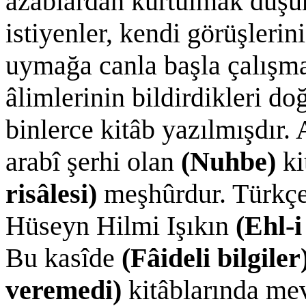
azâblardan kurtulmak düş
istiyenler, kendi görüşlerin
uymağa canla başla çalışmal
âlimlerinin bildirdikleri doğ
binlerce kitâb yazılmışdır. 
arabî şerhi olan
(Nuhbe)
ki
risâlesi)
meşhûrdur. Türkç
Hüseyn Hilmi Işıkın
(Ehl-i
Bu kasîde
(Fâideli bilgiler
veremedi)
kitâblarında me