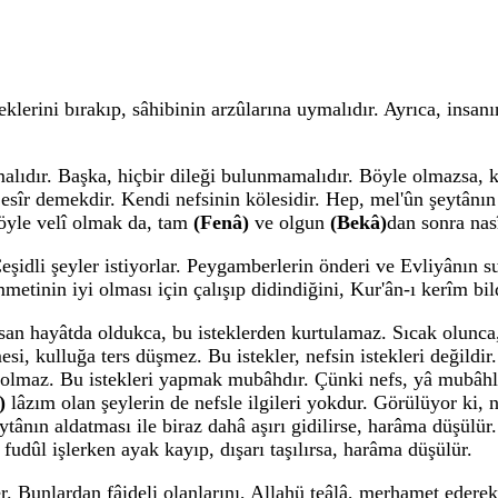
lerini bırakıp, sâhibinin arzûlarına uymalıdır. Ayrıca, insanı
lmalıdır. Başka, hiçbir dileği bulunmamalıdır. Böyle olmazsa,
a esîr demekdir. Kendi nefsinin kölesidir. Hep, mel'ûn şeytân
Böyle velî olmak da, tam
(Fenâ)
ve olgun
(Bekâ)
dan sonra nas
Çeşidli şeyler istiyorlar. Peygamberlerin önderi ve Evliyânın s
metinin iyi olması için çalışıp didindiğini, Kur'ân-ı kerîm bi
. İnsan hayâtda oldukca, bu isteklerden kurtulamaz. Sıcak olun
si, kulluğa ters düşmez. Bu istekler, nefsin istekleri değildir.
 olmaz. Bu istekleri yapmak mubâhdır. Çünki nefs, yâ mubâhla
)
lâzım olan şeylerin de nefsle ilgileri yokdur. Görülüyor ki,
ytânın aldatması ile biraz dahâ aşırı gidilirse, harâma düşül
fudûl işlerken ayak kayıp, dışarı taşılırsa, harâma düşülür.
r. Bunlardan fâideli olanlarını, Allahü teâlâ, merhamet ederek