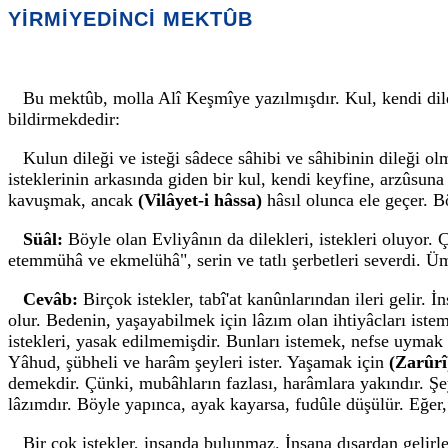
YİRMİYEDİNCİ MEKTÛB
Bu mektûb, molla Alî Keşmîye yazılmışdır. Kul, kendi dilek
bildirmekdedir:
Kulun dileği ve isteği sâdece sâhibi ve sâhibinin dileği o
isteklerinin arkasında giden bir kul, kendi keyfine, arzûsun
kavuşmak, ancak
(Vilâyet-i hâssa)
hâsıl olunca ele geçer. 
Süâl:
Böyle olan Evliyânın da dilekleri, istekleri oluyor. 
etemmühâ ve ekmelühâ", serin ve tatlı şerbetleri severdi. Üm
Cevâb:
Birçok istekler, tabî'at kanûnlarından ileri gelir
olur. Bedenin, yaşayabilmek için lâzım olan ihtiyâcları isteme
istekleri, yasak edilmemişdir. Bunları istemek, nefse uymak
Yâhud, şübheli ve harâm şeyleri ister. Yaşamak için
(Zarûrî
demekdir. Çünki, mubâhların fazlası, harâmlara yakındır. Şe
lâzımdır. Böyle yapınca, ayak kayarsa, fudûle düşülür. Eğer, 
Bir çok istekler, insanda bulunmaz. İnsana dışardan gelirle