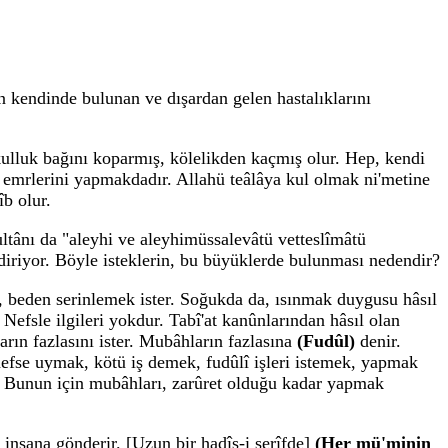
n kendinde bulunan ve dışardan gelen hastalıklarını
 kulluk bağını koparmış, kölelikden kaçmış olur. Hep, kendi
ın emrlerini yapmakdadır. Allahü teâlâya kul olmak ni'metine
îb olur.
ultânı da "aleyhi ve aleyhimüssalevâtü vetteslîmâtü
ldiriyor. Böyle isteklerin, bu büyüklerde bulunması nedendir?
ca, beden serinlemek ister. Soğukda da, ısınmak duygusu hâsıl
 Nefsle ilgileri yokdur. Tabî'at kanûnlarından hâsıl olan
rın fazlasını ister. Mubâhların fazlasına
(Fudûl)
denir.
 nefse uymak, kötü iş demek, fudûlî işleri istemek, yapmak
ür. Bunun için mubâhları, zarûret olduğu kadar yapmak
 insana gönderir. [Uzun bir hadîs-i şerîfde]
(Her mü'minin