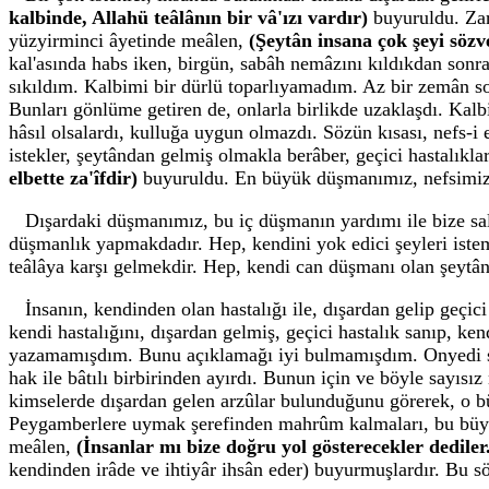
kalbinde, Allahü teâlânın bir vâ'ızı vardır)
buyuruldu. Zara
yüzyirminci âyetinde meâlen,
(Şeytân insana çok şeyi sözve
kal'asında habs iken, birgün, sabâh nemâzını kıldıkdan sonr
sıkıldım. Kalbimi bir dürlü toparlıyamadım. Az bir zemân son
Bunları gönlüme getiren de, onlarla birlikde uzaklaşdı. Kalb
hâsıl olsalardı, kulluğa uygun olmazdı. Sözün kısası, nefs-i
istekler, şeytândan gelmiş olmakla berâber, geçici hastalıklar
elbette za'îfdir)
buyuruldu. En büyük düşmanımız, nefsimizd
Dışardaki düşmanımız, bu iç düşmanın yardımı ile bize sald
düşmanlık yapmakdadır. Hep, kendini yok edici şeyleri istemek
teâlâya karşı gelmekdir. Hep, kendi can düşmanı olan şeytâ
İnsanın, kendinden olan hastalığı ile, dışardan gelip geçi
kendi hastalığını, dışardan gelmiş, geçici hastalık sanıp, ke
yazamamışdım. Bunu açıklamağı iyi bulmamışdım. Onyedi sene
hak ile bâtılı birbirinden ayırdı. Bunun için ve böyle sayısı
kimselerde dışardan gelen arzûlar bulunduğunu görerek, o büy
Peygamberlere uymak şerefinden mahrûm kalmaları, bu büyükl
meâlen,
(İnsanlar mı bize doğru yol gösterecekler dediler
kendinden irâde ve ihtiyâr ihsân eder) buyurmuşlardır. Bu sö