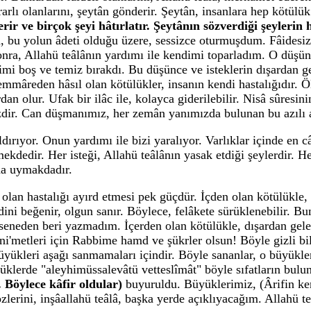
rlı olanlarını, şeytân gönderir. Şeytân, insanlara hep kötülü
rir ve birçok şeyi hâtırlatır. Şeytânın sözverdiği şeylerin 
a, bu yolun âdeti olduğu üzere, sessizce oturmuşdum. Fâidesiz
ra, Allahü teâlânın yardımı ile kendimi toparladım. O düşünce
imi boş ve temiz bırakdı. Bu düşünce ve isteklerin dışardan gel
 emmâreden hâsıl olan kötülükler, insanın kendi hastalığıdır.
dan olur. Ufak bir ilâc ile, kolayca giderilebilir. Nisâ sûresi
ir. Can düşmanımız, her zemân yanımızda bulunan bu azılı a
ırıyor. Onun yardımı ile bizi yaralıyor. Varlıklar içinde en c
dedir. Her isteği, Allahü teâlânın yasak etdiği şeylerdir. Her
na uymakdadır.
ci olan hastalığı ayırd etmesi pek güçdür. İçden olan kötülükle
ndini beğenir, olgun sanır. Böylece, felâkete sürüklenebilir. 
den beri yazmadım. İçerden olan kötülükle, dışardan gelen k
z ni'metleri için Rabbime hamd ve şükrler olsun! Böyle gizli bi
ükleri aşağı sanmamaları içindir. Böyle sananlar, o büyükleri
erde "aleyhimüssalevâtü vetteslîmât" böyle sıfatların bulun
. Böylece kâfir oldular)
buyuruldu. Büyüklerimiz, (Ârifin ken
zlerini, inşâallahü teâlâ, başka yerde açıklıyacağım. Allahü t