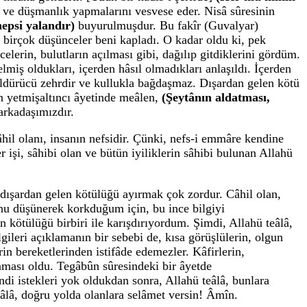
k ve düşmanlık yapmalarını vesvese eder. Nisâ sûresinin
hepsi yalandır)
buyurulmuşdur. Bu fakîr (Guvalyar)
 birçok düşünceler beni kapladı. O kadar oldu ki, pek
lerin, bulutların açılması gibi, dağılıp gitdiklerini gördüm.
miş oldukları, içerden hâsıl olmadıkları anlaşıldı. İçerden
 Öldürücü zehrdir ve kullukla bağdaşmaz. Dışardan gelen kötü
nin yetmişaltıncı âyetinde meâlen,
(Şeytânın aldatması,
rkadaşımızdır.
âhil olanı, insanın nefsidir. Çünki, nefs-i emmâre kendine
 işi, sâhibi olan ve bütün iyiliklerin sâhibi bulunan Allahü
, dışardan gelen kötülüğü ayırmak çok zordur. Câhil olan,
Bunu düşünerek korkduğum için, bu ince bilgiyi
ötülüğü birbiri ile karışdırıyordum. Şimdi, Allahü teâlâ,
lgileri açıklamanın bir sebebi de, kısa görüşlülerin, olgun
n bereketlerinden istifâde edemezler. Kâfirlerin,
ması oldu. Tegâbûn sûresindeki bir âyetde
di istekleri yok oldukdan sonra, Allahü teâlâ, bunlara
eâlâ, doğru yolda olanlara selâmet versin! Âmîn.