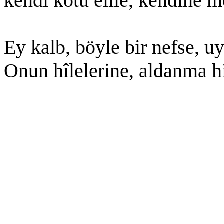
kendi kötü elîle, kendine m
Ey kalb, böyle bir nefse, u
Onun hîlelerine, aldanma h