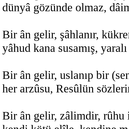
dünyâ gözünde olmaz, dâim 
Bir ân gelir, şâhlanır, kükre
yâhud kana susamış, yaralı 
Bir ân gelir, uslanıp bir (s
her arzûsu, Resûlün sözleri
Bir ân gelir, zâlimdir, rûhu i