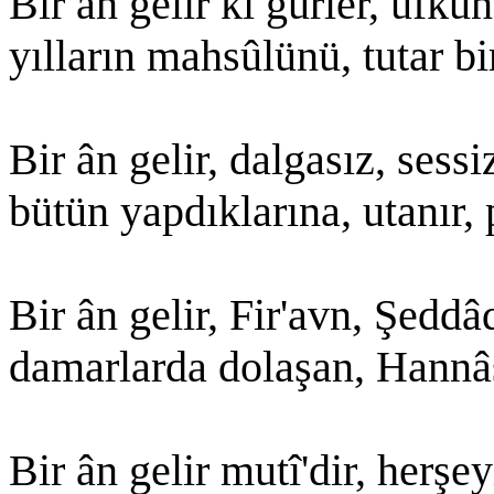
Bir ân gelir ki gürler, ufku
yılların mahsûlünü, tutar bi
Bir ân gelir, dalgasız, sess
bütün yapdıklarına, utanır,
Bir ân gelir, Fir'avn, Şedd
damarlarda dolaşan, Hannâs
Bir ân gelir mutî'dir, herşey