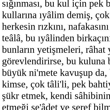
sığınması, bu kul için pek b
kullarına ıyâlim demiş, çok
herkesin rızkını, nafakasın
teâlâ, bu ıyâlinden birkaçını
bunların yetişmeleri, râhat
görevlendirirse, bu kuluna 
büyük ni'mete kavuşup da, 
kimse, çok tâli'li, pek baht
şükr etmek, kendi sâhibini
etmeği se'âdet ve şeref bil