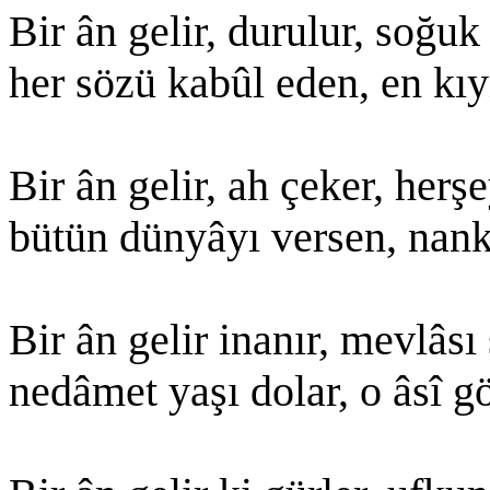
Bir ân gelir, durulur, soğuk 
her sözü kabûl eden, en kıy
Bir ân gelir, ah çeker, herş
bütün dünyâyı versen, nank
Bir ân gelir inanır, mevlâsı
nedâmet yaşı dolar, o âsî gö