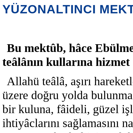
YÜZONALTINCI MEK
Bu mektûb, hâce Ebülmek
teâlânın kullarına hizme
Allahü teâlâ, aşırı hareke
üzere doğru yolda bulunmak
bir kuluna, fâideli, güzel 
ihtiyâclarını sağlamasını n