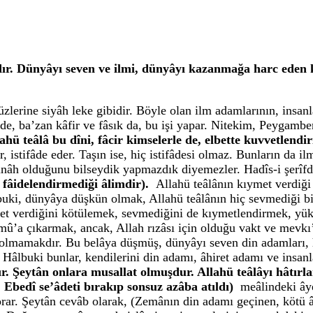
. Dünyâyı seven ve ilmi, dünyâyı kazanmağa harc eden k
erine siyâh leke gibidir. Böyle olan ilm adamlarının, insanla
e, ba’zan kâfir ve fâsık da, bu işi yapar. Nitekim, Peygamberl
lahü teâlâ bu dîni, fâcir kimselerle de, elbette kuvvetlendi
r, istifâde eder. Taşın ise, hiç istifâdesi olmaz. Bunların da i
ünâh olduğunu bilseydik yapmazdık diyemezler. Hadîs-i şerîfd
 fâidelendirmediği âlimdir).
Allahü teâlânın kıymet verdiği 
uki, dünyâya düşkün olmak, Allahü teâlânın hiç sevmediği bir
met verdiğini kötülemek, sevmediğini de kıymetlendirmek, yü
û’a çıkarmak, ancak, Allah rızâsı için olduğu vakt ve mevkı’
olmamakdır. Bu belâya düşmüş, dünyâyı seven din adamları, h
. Hâlbuki bunlar, kendilerini din adamı, âhiret adamı ve insanl
r. Şeytân onlara musallat olmuşdur. Allahü teâlâyı hâtırl
i. Ebedî se’âdeti bırakıp sonsuz azâba atıldı)
meâlindeki âye
orar. Şeytân cevâb olarak, (Zemânın din adamı geçinen, kötü 