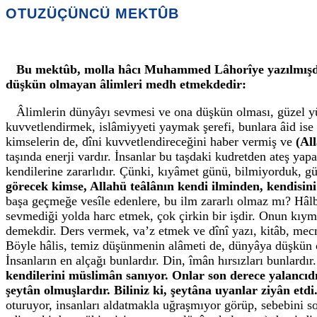
OTUZÜÇÜNCÜ MEKTÛB
Bu mektûb, molla hâcı Muhammed Lâhorîye yazılmışdır
düşkün olmayan âlimleri medh etmekdedir:
Âlimlerin dünyâyı sevmesi ve ona düşkün olması, güzel yüzl
kuvvetlendirmek, islâmiyyeti yaymak şerefi, bunlara âid ise d
kimselerin de, dîni kuvvetlendireceğini haber vermiş ve
(Al
taşında enerji vardır. İnsanlar bu taşdaki kudretden ateş yapa
kendilerine zararlıdır. Çünki, kıyâmet günü, bilmiyorduk, g
görecek kimse, Allahü teâlânın kendi ilminden, kendisini
başa geçmeğe vesîle edenlere, bu ilm zararlı olmaz mı? Hâlb
sevmediği yolda harc etmek, çok çirkin bir işdir. Onun kıy
demekdir. Ders vermek, va’z etmek ve dînî yazı, kitâb, mecm
Böyle hâlis, temiz düşünmenin alâmeti de, dünyâya düşkün 
İnsanların en alçağı bunlardır. Din, îmân hırsızları bunlardır
kendilerini müslimân sanıyor. Onlar son derece yalancıdı
şeytân olmuşlardır. Biliniz ki, şeytâna uyanlar ziyân etd
oturuyor, insanları aldatmakla uğraşmıyor görüp, sebebini s