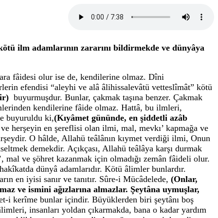
ötü ilm adamlarının zararını bildirmekde ve dünyâya
ra fâidesi olur ise de, kendilerine olmaz. Dîni
erin efendisi “aleyhi ve alâ âlihissalevâtü vetteslîmât” kötü
rir)
buyurmuşdur. Bunlar, çakmak taşına benzer. Çakmak
lmlerinden kendilerine fâide olmaz. Hattâ, bu ilmleri,
e buyuruldu ki,
(Kıyâmet gününde, en şiddetli azâb
ve herşeyin en şereflisi olan ilmi, mal, mevkı’ kapmağa ve
şeydir. O hâlde, Allahü teâlânın kıymet verdiği ilmi, Onun
kseltmek demekdir. Açıkçası, Allahü teâlâya karşı durmak
, mal ve şöhret kazanmak için olmadığı zemân fâideli olur.
akîkatda dünyâ adamlarıdır. Kötü âlimler bunlardır.
arın en iyisi sanır ve tanıtır. Sûre-i Mücâdelede,
(Onlar,
amaz ve ismini ağızlarına almazlar. Şeytâna uymuşlar,
t-i kerîme bunlar içindir. Büyüklerden biri şeytânı boş
âlimleri, insanları yoldan çıkarmakda, bana o kadar yardım