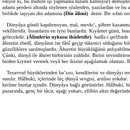
ediyor ki, bu mühim işi yapmama lüzûm kalmıyor) demişdir.
adamı perdesi altında söylenen sözlerden, yazılardan ve bu a
birlikde taşıyan din adamına
(Din âlimi)
denir. Bir sıfatı 
Dünyâya gönül kapdırmıyan, mal, mevkı’, şöhret kazanmak
vekîlleridir. İnsanların en iyisi bunlardır. Kıyâmet günü, bu
gelecekdir.
(Âlimlerin uykusu ibâdetdir)
hadîs-i şerîfinde
âhıretin ebedî, dünyânın ise fânî geçip tükenici olduğunu b
güzelliklere sarılmışlardır. Âhıretin büyüklüğünü anlıyabi
Çünki, dünyâ ile âhıret birbirinin zıddıdır. Birini sevindiri
birden kıymet vermek veyâ her ikisini aşağılamak olamaz. İki
Tesavvuf büyüklerinden ba’zısı, kendilerini ve dünyâyı te
sanılır. Hâlbuki, içlerinde hiç dünyâ sevgisi, arzûsu yokdur
kerîme bunlar içindir. Dünyâya bağlı görünürler. Hâlbuki, 
pazarında, genç bir tâcir, aşağı yukarı, ellibin altın değerin