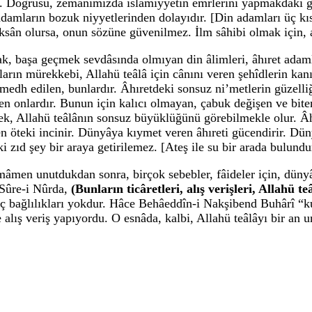
 Doğrusu, zemânımızda islâmiyyetin emrlerini yapmakdaki gev
damların bozuk niyyetlerinden dolayıdır. [Din adamları üç kısm
noksân olursa, onun sözüne güvenilmez. İlm sâhibi olmak için,
, başa geçmek sevdâsında olmıyan din âlimleri, âhıret adaml
nların mürekkebi, Allahü teâlâ için cânını veren şehîdlerin kan
 medh edilen, bunlardır. Âhıretdeki sonsuz ni’metlerin güzelli
ilen onlardır. Bunun için kalıcı olmayan, çabuk değişen ve bi
lmek, Allahü teâlânın sonsuz büyüklüğünü görebilmekle olur. 
rsen öteki incinir. Dünyâya kıymet veren âhıreti gücendirir. D
 zıd şey bir araya getirilemez. [Ateş ile su bir arada bulund
mâmen unutdukdan sonra, birçok sebebler, fâideler için, dünyâ
. Sûre-i Nûrda,
(Bunların ticâretleri, alış verişleri, Allahü
hiç bağlılıkları yokdur. Hâce Behâeddîn-i Nakşibend Buhârî 
de alış veriş yapıyordu. O esnâda, kalbi, Allahü teâlâyı bir an