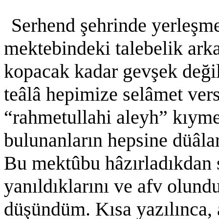
Serhend şehrinde yerleşme
mektebindeki talebelik arka
kopacak kadar gevşek deği
teâlâ hepimize selâmet ve
“rahmetullahi aleyh” kıymet
bulunanların hepsine düâla
Bu mektûbu hâzırladıkdan s
yanıldıklarını ve afv olund
düşündüm. Kısa yazılınca, a