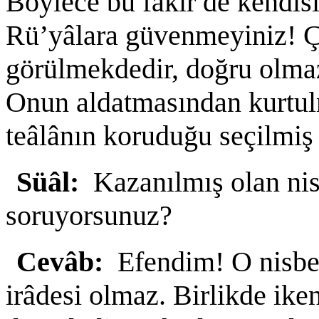
Böylece bu fakîr de kendi
Rü’yâlara güvenmeyiniz! Çü
görülmekdedir, doğru olmaz
Onun aldatmasından kurtul
teâlânın koruduğu seçilmiş 
Süâl:
Kazanılmış olan nis
soruyorsunuz?
Cevâb:
Efendim! O nisbet
irâdesi olmaz. Birlikde ike