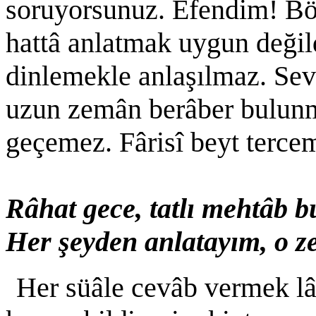
soruyorsunuz. Efendim! Bö
hattâ anlatmak uygun değil
dinlemekle anlaşılmaz. Sevg
uzun zemân berâber bulunma
geçemez. Fârisî beyt terce
Râhat gece, tatlı mehtâb b
Her şeyden anlatayım, o z
Her süâle cevâb vermek l