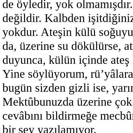
de öyledir, yok olmamışdı
değildir. Kalbden işitdiğiniz
yokdur. Ateşin külü soğuyu
da, üzerine su dökülürse, a
duyunca, külün içinde ateş
Yine söylüyorum, rü’yâlar
bugün sizden gizli ise, yarı
Mektûbunuzda üzerine çok
cevâbını bildirmeğe mecbû
bir şey yazılamıyor.