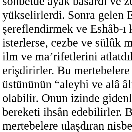
sohbetde ayak basardı ve 
yükselirlerdi. Sonra gelen E
şereflendirmek ve Eshâb-ı k
isterlerse, cezbe ve sülûk m
ilm ve ma’rifetlerini atlatd
erişdirirler. Bu mertebelere
üstününün “aleyhi ve alâ âl
olabilir. Onun izinde gide
bereketi ihsân edebilirler.
mertebelere ulaşdıran nisbet 