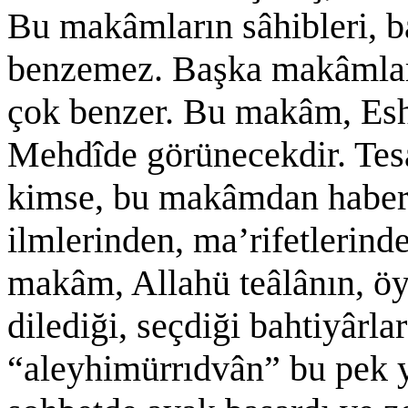
Bu makâmların sâhibleri, b
benzemez. Başka makâmların
çok benzer. Bu makâm, Eshâ
Mehdîde görünecekdir. Tes
kimse, bu makâmdan haber
ilmlerinden, ma’rifetlerinde
makâm, Allahü teâlânın, öyl
dilediği, seçdiği bahtiyârla
“aleyhimürrıdvân” bu pek 