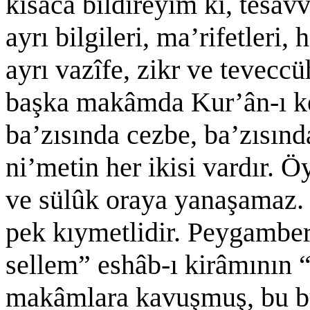
kısaca bildireyim ki, tesa
ayrı bilgileri, ma’rifetleri,
ayrı vazîfe, zikr ve tevecc
başka makâmda Kur’ân-ı k
ba’zısında cezbe, ba’zısınd
ni’metin her ikisi vardır. 
ve sülûk oraya yanaşamaz.
pek kıymetlidir. Peygamber
sellem” eshâb-ı kirâmının 
makâmlara kavuşmuş, bu büy