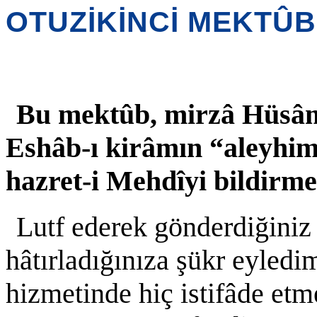
OTUZİKİNCİ MEKTÛB
Bu mektûb, mirzâ Hüsâm
Eshâb-ı kirâmın “aleyhim
hazret-i Mehdîyi bildirm
Lutf ederek gönderdiğiniz 
hâtırladığınıza şükr eyled
hizmetinde hiç istifâde et