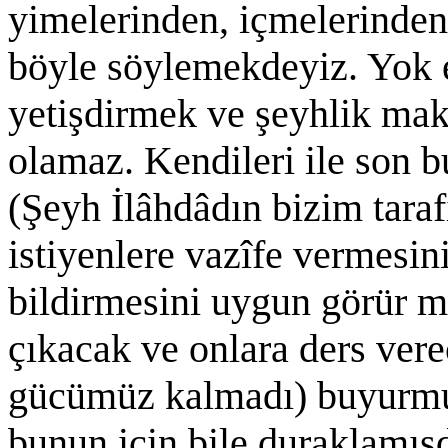
yimelerinden, içmelerinden
böyle söylemekdeyiz. Yok e
yetişdirmek ve şeyhlik ma
olamaz. Kendileri ile son 
(Şeyh İlâhdâdın bizim tara
istiyenlere vazîfe vermesini
bildirmesini uygun görür m
çıkacak ve onlara ders vere
gücümüz kalmadı) buyurmuş
bunun için bile duraklamışd