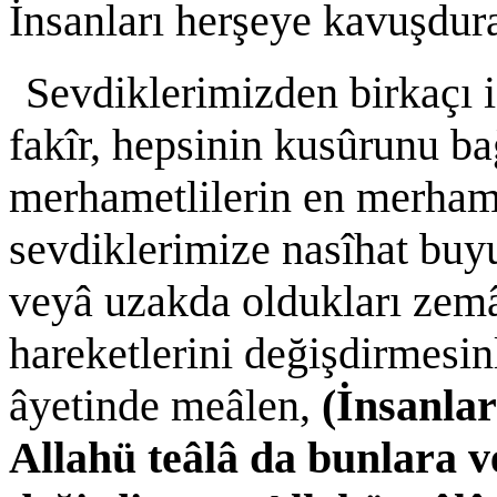
İnsanları herşeye kavuşdura
Sevdiklerimizden birkaçı i
fakîr, hepsinin kusûrunu ba
merhametlilerin en merhame
sevdiklerimize nasîhat buyu
veyâ uzakda oldukları zem
hareketlerini değişdirmesin
âyetinde meâlen,
(İnsanlar
Allahü teâlâ da bunlara v