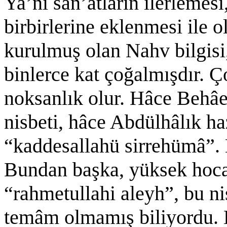
Ya’nî san’atların ilerlemesi
birbirlerine eklenmesi ile o
kurulmuş olan Nahv bilgisi,
binlerce kat çoğalmışdır. 
noksanlık olur. Hâce Behâe
nisbeti, hâce Abdülhâlık ha
“kaddesallahü sirrehümâ”.
Bundan başka, yüksek hocam
“rahmetullahi aleyh”, bu ni
temâm olmamış biliyordu. 