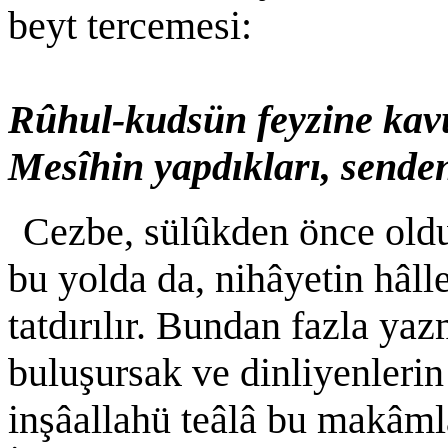
beyt tercemesi:
Rûhul-kudsün feyzine kav
Mesîhin yapdıkları, senden
Cezbe, sülûkden önce oldu
bu yolda da, nihâyetin hâlle
tatdırılır. Bundan fazla y
buluşursak ve dinliyenlerin 
inşâallahü teâlâ bu makâmla