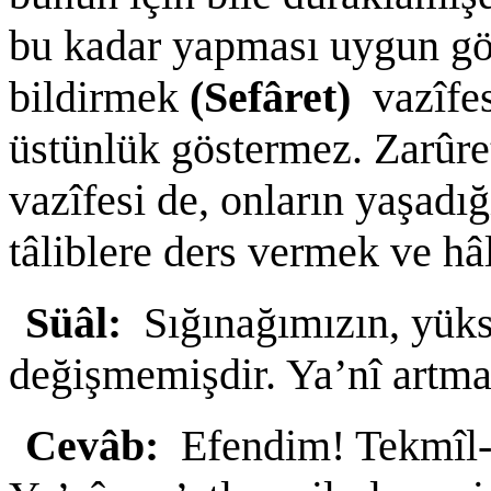
bu kadar yapması uygun g
bildirmek
(Sefâret)
vazîfes
üstünlük göstermez. Zarûret
vazîfesi de, onların yaşadı
tâliblere ders vermek ve hâ
Süâl:
Sığınağımızın, yüks
değişmemişdir. Ya’nî artm
Cevâb:
Efendim! Tekmîl-i 