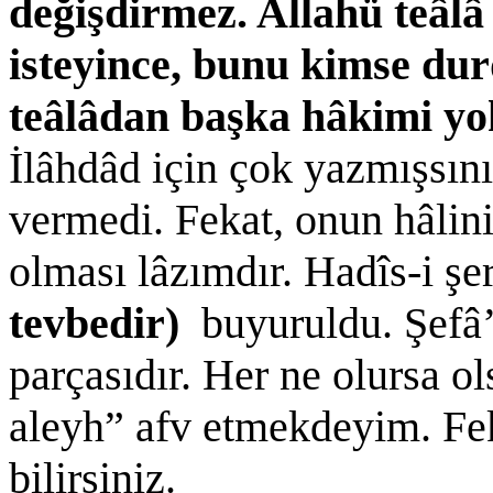
değişdirmez. Allahü teâlâ
isteyince, bunu kimse du
teâlâdan başka hâkimi y
İlâhdâd için çok yazmışsınız
vermedi. Fekat, onun hâli
olması lâzımdır. Hadîs-i şe
tevbedir)
buyuruldu. Şefâ’
parçasıdır. Her ne olursa ol
aleyh” afv etmekdeyim. Fek
bilirsiniz.