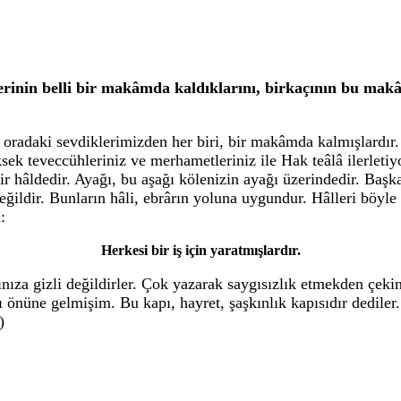
rinin belli bir makâmda kaldıklarını, birkaçının bu makâm
oradaki sevdiklerimizden her biri, bir makâmda kalmışlardır
 teveccühleriniz ve merhametleriniz ile Hak teâlâ ilerletiy
 bir hâldedir. Ayağı, bu aşağı kölenizin ayağı üzerindedir. Ba
ğildir. Bunların hâli, ebrârın yoluna uygundur. Hâlleri böyle 
:
Herkesi bir iş için yaratmışlardır.
ınıza gizli değildirler. Çok yazarak saygısızlık etmekden ç
 önüne gelmişim. Bu kapı, hayret, şaşkınlık kapısıdır dediler
)