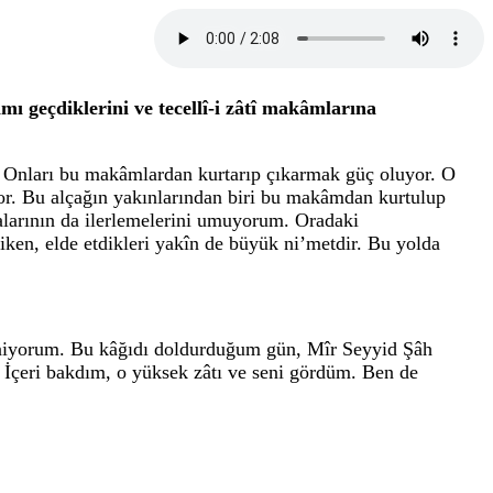
ı geçdiklerini ve tecellî-i zâtî makâmlarına
. Onları bu makâmlardan kurtarıp çıkarmak güç oluyor. O
or. Bu alçağın yakınlarından biri bu makâmdan kurtulup
şkalarının da ilerlemelerini umuyorum. Oradaki
iken, elde etdikleri yakîn de büyük ni’metdir. Bu yolda
ekiniyorum. Bu kâğıdı doldurduğum gün, Mîr Seyyid Şâh
. İçeri bakdım, o yüksek zâtı ve seni gördüm. Ben de