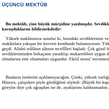
ÜÇÜNCÜ MEKTÛB
Bu mektûb, yine büyük mürşidine yazılmışdır. Sevdikle
kavuşduklarını bildirmekdedir:
Yüksek makâmınıza sunulur ki, buradaki sevdiklerimiz ve 
makâmlara yakışan bir kuvveti kendimde bulamıyorum. Yüksek
geçdi. Allahü teâlânın zâtının tecellîleri başladı. Çok güzel
sevdiklerimizden birkaçının yaradılışı mukarreblere uygun de
olmalarına emr olunmaları uygundur. Fârisî mısra’ tercemesi
Bunların ismlerini açıklamıyacağım. Çünki, yüksek varlığ
Hüseyn, çalışırken şöyle gördüğünü söyledi: (Büyük bir kapı
gireyim diye çok uğraşdım ise de, ayaklarımı kaldıramadım.