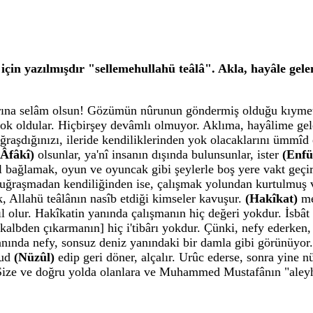
 yazılmışdır "sellemehullahü teâlâ". Akla, hayâle gelen v
arına selâm olsun! Gözümün nûrunun göndermiş olduğu kıymet
e yok oldular. Hiçbirşey devâmlı olmuyor. Aklıma, hayâlime ge
ğraşdığınızı, ileride kendiliklerinden yok olacaklarını ümmîd
(Âfâkî)
olsunlar, ya'nî insanın dışında bulunsunlar, ister
(Enfü
nül bağlamak, oyun ve oyuncak gibi şeylerle boş yere vakt geç
, uğraşmadan kendiliğinden ise, çalışmak yolundan kurtulmuş 
 Allahü teâlânın nasîb etdiği kimseler kavuşur.
(Hakîkat)
me
l olur. Hakîkatin yanında çalışmanın hiç değeri yokdur. İsbâ
 kalbden çıkarmanın] hiç i'tibârı yokdur. Çünki, nefy ederken,
anında nefy, sonsuz deniz yanındaki bir damla gibi görünüyor.
hud
(Nüzûl)
edip geri döner, alçalır. Urûc ederse, sonra yine n
. Size ve doğru yolda olanlara ve Muhammed Mustafânın "aleyh