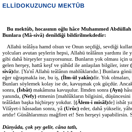
ELLİDOKUZUNCU MEKTÛB
Bu mektûb, hocasının oğlu hâce Muhammed Abdüllah için
Bunlara (Mâ-sivâ) denildiği bildirilmekdedir:
Allahü teâlâya hamd olsun ve Onun seçdiği, sevdiği kull
yolcuları avutan şeylerin hepsi, Allahü teâlânın yardımı il
gibi dahâ birşeyler yazıyorsunuz. Bunların yok olması için u
gelen herşey, hattâ keşf ve şühûd ile anlaşılan bilgiler, ister
sivâ)
dır. [Ya'nî Allahü teâlânın mahlûklarıdır.] Bunlara gö
eğer uğraşmakla ise, bu iş,
(İlm-ül yakîn)
dir. Yok olmaları
Bunları söylemek kolay ise de, kavuşmak çok güçdür. Ancak,
sonra,
(İsbât)
makâmına kavuşulur. İlmden sonra
(Ayn)
hâsı
yanında,
(Nefy)
etmenin [mahlûkların bilgisini, düşüncesini
teâlâdan başka hiçbirşey yokdur. [
(Âlem-i misâl)
de] isbât y
Vilâyet-i hâssadan sonra, yâ
(Urûc)
eder, dahâ yükselir, yâ
artdır! Günâhlarımızı mağfiret et! Sen herşeyi yapabilirsin
Dünyâda, çok şey gelir, câna tatlı,