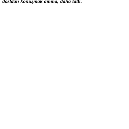
dostdan konuşmak ammâ, dahâ tatlı.