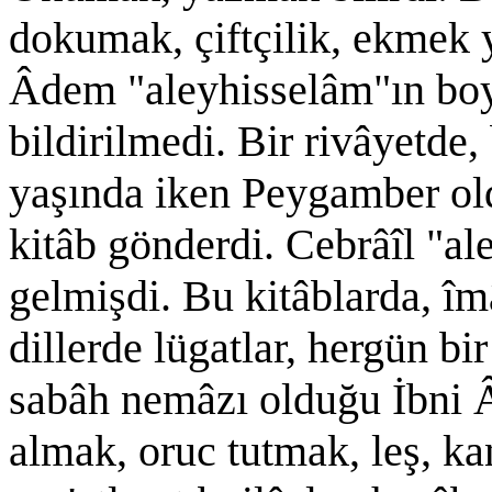
dokumak, çiftçilik, ekmek y
Âdem "aleyhisselâm"ın boy
bildirilmedi. Bir rivâyetde
yaşında iken Peygamber old
kitâb gönderdi. Cebrâîl "al
gelmişdi. Bu kitâblarda, îmâ
dillerde lügatlar, hergün b
sabâh nemâzı olduğu İbni Âb
almak, oruc tutmak, leş, k