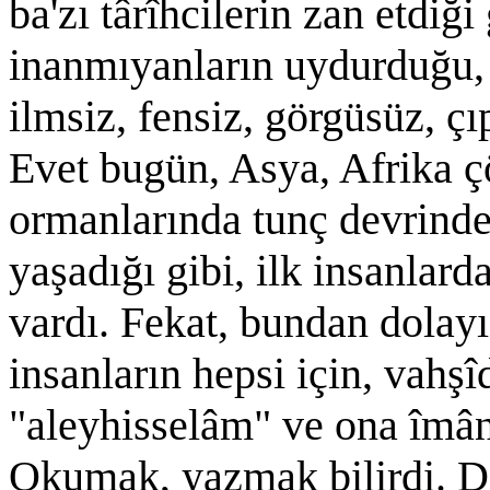
ba'zı târîhcilerin zan etdiği
inanmıyanların uydurduğu, 
ilmsiz, fensiz, görgüsüz, çı
Evet bugün, Asya, Afrika ç
ormanlarında tunç devrinde
yaşadığı gibi, ilk insanlarda
vardı. Fekat, bundan dolayı
insanların hepsi için, vahş
"aleyhisselâm" ve ona îmân
Okumak, yazmak bilirdi. D