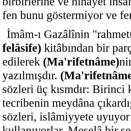
birbirlerine ve nihâyet in
fen bunu göstermiyor ve fe
İmâm-ı Gazâlînin "rahmet
felâsife)
kitâbından bir par
edilerek
(Ma'rifetnâme)
ni
yazılmışdır.
(Ma'rifetnâm
sözleri üç kısmdır: Birinci 
tecribenin meydâna çıkardığ
sözleri, islâmiyyete uyuyor 
kullanıyorlar. Meselâ bir ş