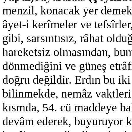
menzil, konacak yer demekd
âyet-i kerîmeler ve tefsîrle
gibi, sarsıntısız, râhat oldu
hareketsiz olmasından, bun
dönmediğini ve güneş etrâf
doğru değildir. Erdın bu iki
bilinmekde, nemâz vaktler
kısmda, 54. cü maddeye ba
devâm ederek, buyuruyor ki: