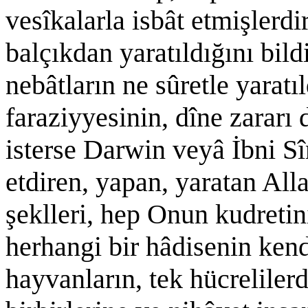
vesîkalarla isbât etmişlerd
balçıkdan yaratıldığını bild
nebâtların ne sûretle yaratı
faraziyyesinin, dîne zararı 
isterse Darwin veyâ İbni Sî
etdiren, yapan, yaratan Alla
şeklleri, hep Onun kudretin
herhangi bir hâdisenin ke
hayvanların, tek hücreliler