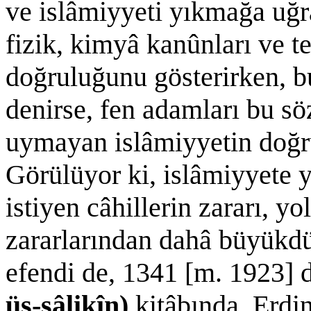
ve islâmiyyeti yıkmağa uğr
fizik, kimyâ kanûnları ve te
doğruluğunu gösterirken, b
denirse, fen adamları bu sö
uymayan islâmiyyetin doğr
Görülüyor ki, islâmiyyete 
istiyen câhillerin zararı, y
zararlarından dahâ büyük
efendi de, 1341 [m. 1923] 
üs-sâlikîn)
kitâbında, Erdi