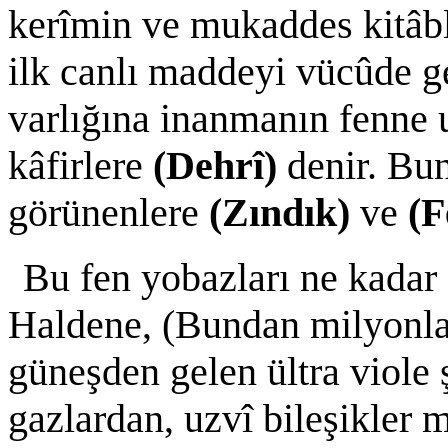
kerîmin ve mukaddes kitâbla
ilk canlı maddeyi vücûde g
varlığına inanmanın fenne 
kâfirlere
(Dehrî)
denir. Bu
görünenlere
(Zındık)
ve
(F
Bu fen yobazları ne kadar z
Haldene, (Bundan milyonlar
güneşden gelen ültra viole şu
gazlardan, uzvî bileşikler