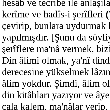
hesâb ve tecribe ile anlaşıl
kerîme ve hadîs-i şerîfleri
(
çevirip, bunlara uydurmak l
yapılmışdır. [Şunu da söyli
şerîflere ma'nâ vermek, bizim
Din âlimi olmak, ya'nî dind
derecesine yükselmek lâzım
âlim yokdur. Şimdi, âlim ol
din kitâbları yazıyor ve âye
çala kalem, ma'nâlar verip,