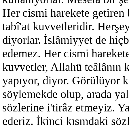
Her cismi harekete getiren 
tabî'at kuvvetleridir. Herşe
diyorlar. İslâmiyyet de hiç
edemez. Her cismi harekete 
kuvvetler, Allahü teâlânın k
yapıyor, diyor. Görülüyor ki
söylemekde olup, arada yaln
sözlerine i'tirâz etmeyiz. Y
ederiz. İkinci kısmdaki söz