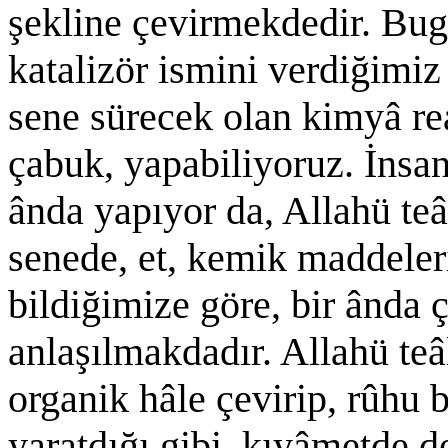
şekline çevirmekdedir. Bug
katalizör ismini verdiğimiz
sene sürecek olan kimyâ rea
çabuk, yapabiliyoruz. İnsanl
ânda yapıyor da, Allahü teâ
senede, et, kemik maddeler
bildiğimize göre, bir ânda 
anlaşılmakdadır. Allahü teâ
organik hâle çevirip, rûhu
yaratdığı gibi, kıyâmetde de