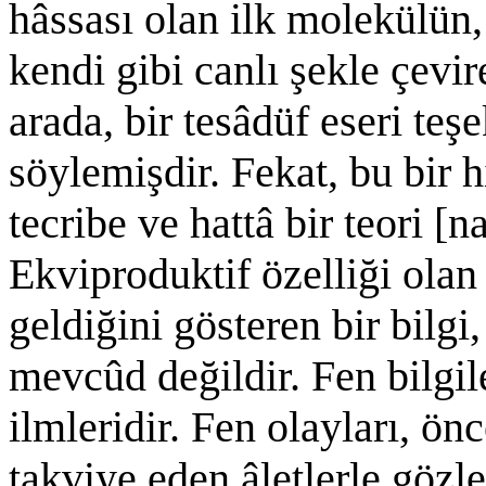
hâssası olan ilk molekülün,
kendi gibi canlı şekle çev
arada, bir tesâdüf eseri teş
söylemişdir. Fekat, bu bir h
tecribe ve hattâ bir teori [n
Ekviproduktif özelliği ola
geldiğini gösteren bir bilgi
mevcûd değildir. Fen bilgil
ilmleridir. Fen olayları, önc
takviye eden âletlerle gözl