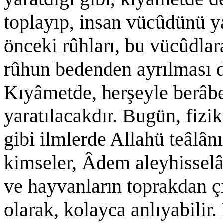
toplayıp, insan vücûdünü 
önceki rûhları, bu vücûdlar
rûhun bedenden ayrılması 
Kıyâmetde, herşeyle berâber
yaratılacakdır. Bugün, fizi
gibi ilmlerde Allahü teâlânı
kimseler, Âdem aleyhissel
ve hayvanların toprakdan çık
olarak, kolayca anlıyabilir.