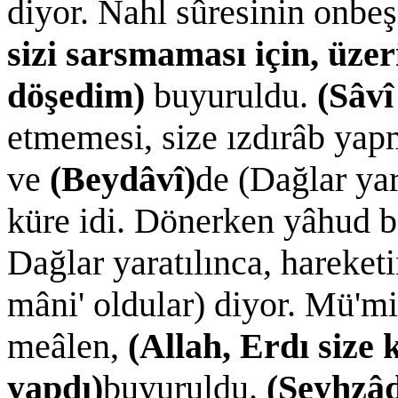
diyor. Nahl sûresinin onbe
sizi sarsmaması için, üze
döşedim)
buyuruldu.
(Sâvî
etmemesi, size ızdırâb yapm
ve
(Beydâvî)
de (Dağlar ya
küre idi. Dönerken yâhud ba
Dağlar yaratılınca, hareketi
mâni' oldular) diyor. Mü'mi
meâlen,
(Allah, Erdı size 
yapdı)
buyuruldu.
(Şeyhzâ