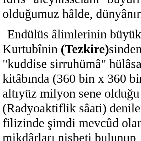
olduğumuz hâlde, dünyânın
Endülüs âlimlerinin büyük
Kurtubînin
(Tezkire)
sinden
"kuddise sirruhümâ" hülâsa
kitâbında (360 bin x 360 bi
altıyüz milyon sene olduğu 
(Radyoaktiflik sâati) denile
filizinde şimdi mevcûd ola
mikdârları nisbeti bulunup