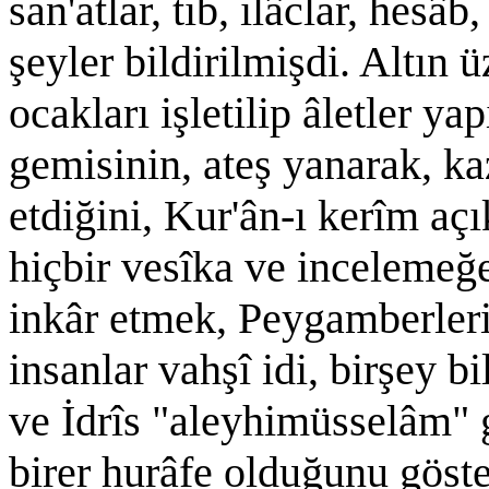
san'atlar, tıb, ilâclar, hesâ
şeyler bildirilmişdi. Altın
ocakları işletilip âletler y
gemisinin, ateş yanarak, k
etdiğini, Kur'ân-ı kerîm açık
hiçbir vesîka ve incelemeğ
inkâr etmek, Peygamberleri
insanlar vahşî idi, birşey 
ve İdrîs "aleyhimüsselâm" 
birer hurâfe olduğunu gös