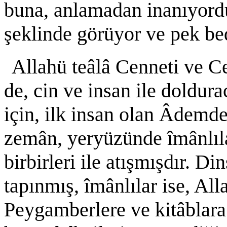
buna, anlamadan inanıyordu.
şeklinde görüyor ve pek bed
Allahü teâlâ Cenneti ve C
de, cin ve insan ile doldur
için, ilk insan olan Âdemde
zemân, yeryüzünde îmânlıla
birbirleri ile atışmışdır. D
tapınmış, îmânlılar ise, Al
Peygamberlere ve kitâblara 