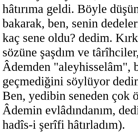
hâtırıma geldi. Böyle düşün
bakarak, ben, senin dedeler
kaç sene oldu? dedim. Kırk
sözüne şaşdım ve târîhciler,
Âdemden "aleyhisselâm", b
geçmediğini söylüyor dedi
Ben, yedibin seneden çok 
Âdemin evlâdındanım, dedi.
hadîs-i şerîfi hâtırladım).