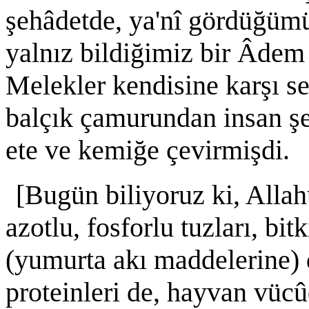
şehâdetde, ya'nî gördüğüm
yalnız bildiğimiz bir Âdem 
Melekler kendisine karşı se
balçık çamurundan insan şe
ete ve kemiğe çevirmişdi.
[Bugün biliyoruz ki, Allah
azotlu, fosforlu tuzları, bit
(yumurta akı maddelerine)
proteinleri de, hayvan vüc