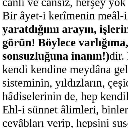
canlı ve cansız, herşey yok 
Bir âyet-i kerîmenin meâl-i 
yaratdığımı arayın, işleri
görün! Böylece varlığıma,
sonsuzluğuna inanın!)
dir.
kendi kendine meydâna gelm
sisteminin, yıldızların, çeşi
hâdiselerinin de, hep kendi
Ehl-i sünnet âlimleri, binle
cevâbları verip, hepsini su