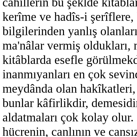
câhillerin bu şeklde kitâbl
kerîme ve hadîs-i şerîflere
bilgilerinden yanlış olanla
ma'nâlar vermiş oldukları,
kitâblarda esefle görülmekd
inanmıyanları en çok sevindi
meydânda olan hakîkatleri,
bunlar kâfirlikdir, demesidi
aldatmaları çok kolay olur
hücrenin, canlının ve cansı