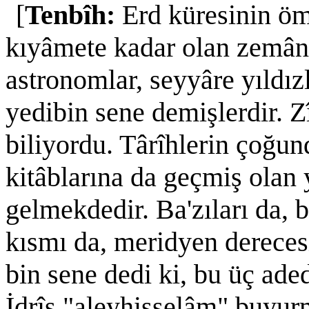
[
Tenbîh:
Erd küresinin öm
kıyâmete kadar olan zemânı
astronomlar, seyyâre yıldız
yedibin sene demişlerdir. Z
biliyordu. Târîhlerin çoğun
kitâblarına da geçmiş olan
gelmekdedir. Ba'zıları da, 
kısmı da, meridyen dereces
bin sene dedi ki, bu üç aded
İdrîs "aleyhisselâm" buyur