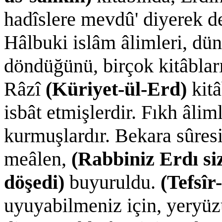
hadîslere mevdû' diyerek de
Hâlbuki islâm âlimleri, dü
döndüğünü, birçok kitâbla
Râzî
(Küriyet-ül-Erd)
kit
isbât etmişlerdir. Fıkh âlim
kurmuşlardır. Bekara sûresi
meâlen,
(Rabbiniz Erdı siz
döşedi)
buyuruldu.
(Tefsîr-
uyuyabilmeniz için, yeryüz