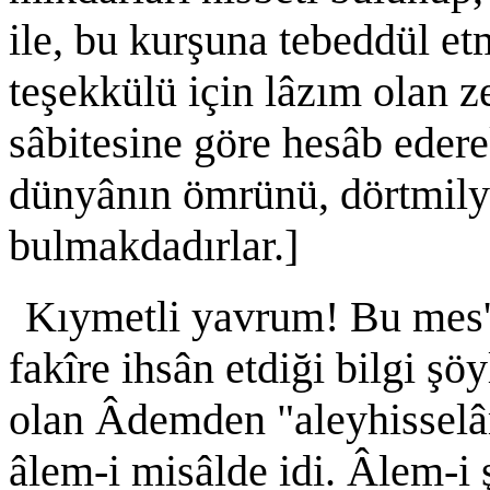
ile, bu kurşuna tebeddül e
teşekkülü için lâzım olan 
sâbitesine göre hesâb eder
dünyânın ömrünü, dörtmily
bulmakdadırlar.]
Kıymetli yavrum! Bu mes'e
fakîre ihsân etdiği bilgi şö
olan Âdemden "aleyhissel
âlem-i misâlde idi. Âlem-i 