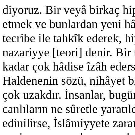
diyoruz. Bir veyâ birkaç hip
etmek ve bunlardan yeni hâ
tecribe ile tahkîk ederek, h
nazariyye [teori] denir. Bir
kadar çok hâdise îzâh eder
Haldenenin sözü, nihâyet bi
çok uzakdır. İnsanlar, bug
canlıların ne sûretle yaratı
edinilirse, İslâmiyyete zarar