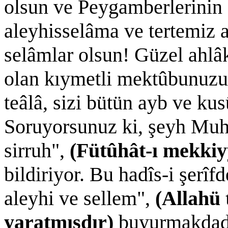
olsun ve Peygamberlerini
aleyhisselâma ve tertemiz 
selâmlar olsun! Güzel ahlâkı
olan kıymetli mektûbunuzu
teâlâ, sizi bütün ayb ve k
Soruyorsunuz ki, şeyh Muh
sirruh",
(Fütûhât-ı mekki
bildiriyor. Bu hadîs-i şerî
aleyhi ve sellem",
(Allahü
yaratmışdır)
buyurmakdadı