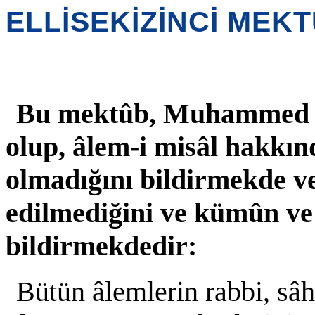
ELLİSEKİZİNCİ MEK
Bu mektûb, Muhammed Ta
olup, âlem-i misâl hakkın
olmadığını bildirmekde ve
edilmediğini ve kümûn v
bildirmekdedir:
Bütün âlemlerin rabbi, sâh