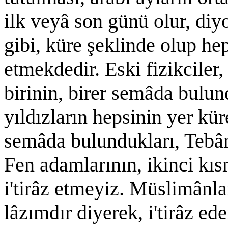
ilk veyâ son günü olur, diy
gibi, küre şeklinde olup he
etmekdedir. Eski fizikciler,
birinin, birer semâda bulu
yıldızların hepsinin yer kü
semâda bulundukları, Tebâr
Fen adamlarının, ikinci kıs
i'tirâz etmeyiz. Müslimânl
lâzımdır diyerek, i'tirâz e