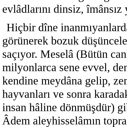
evlâdlarını dinsiz, îmânsız 
Hiçbir dîne inanmıyanlard
görünerek bozuk düşünceleri
saçıyor. Meselâ (Bütün canl
milyonlarca sene evvel, den
kendine meydâna gelip, zem
hayvanları ve sonra karada
insan hâline dönmüşdür) gib
Âdem aleyhisselâmın toprak