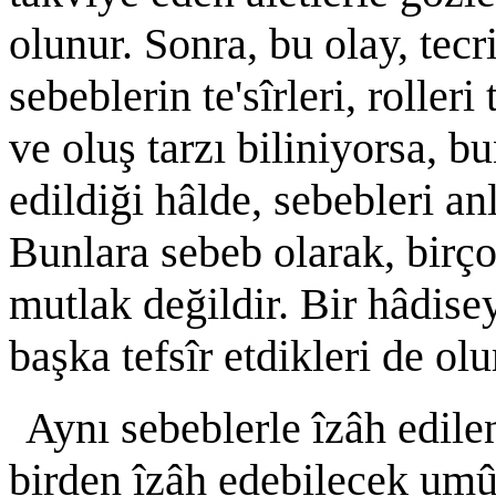
olunur. Sonra, bu olay, tecr
sebeblerin te'sîrleri, rolleri
ve oluş tarzı biliniyorsa, b
edildiği hâlde, sebebleri an
Bunlara sebeb olarak, birçok
mutlak değildir. Bir hâdise
başka tefsîr etdikleri de olu
Aynı sebeblerle îzâh edilen
birden îzâh edebilecek umûm