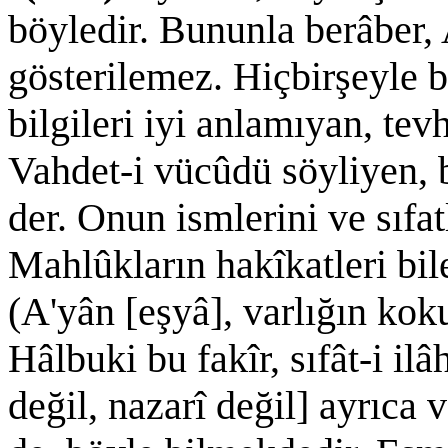
böyledir. Bununla berâber, A
gösterilemez. Hiçbirşeyle b
bilgileri iyi anlamıyan, tev
Vahdet-i vücûdü söyliyen,
der. Onun ismlerini ve sıfatl
Mahlûkların hakîkatleri bil
(A'yân [eşyâ], varlığın ko
Hâlbuki bu fakîr, sıfât-i il
değil, nazarî değil] ayrıca v