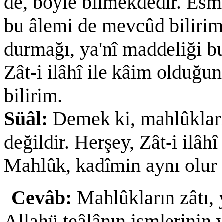
de, böyle bilmekdedir. Esmâ 
bu âlemi de mevcûd bilirim
durmağı, ya'nî maddeliği 
Zât-i ilâhî ile kâim olduğu
bilirim.
Süâl:
Demek ki, mahlûkların
değildir. Herşey, Zât-i ilâhî
Mahlûk, kadîmin aynı olur
Cevâb:
Mahlûkların zâtı, 
Allahü teâlânın ismlerinin v