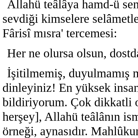
Allahü teâlâya hamd-ü sen
sevdiği kimselere selâmetl
Fârisî mısra' tercemesi:
Her ne olursa olsun, dost
İşitilmemiş, duyulmamış ma
dinleyiniz! En yüksek insa
bildiriyorum. Çok dikkatli 
herşey], Allahü teâlânın is
örneği, aynasıdır. Mahlûku