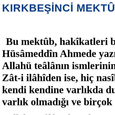
KIRKBEŞİNCİ MEKT
Bu mektûb, hakîkatleri bi
Hüsâmeddîn Ahmede yazılm
Allahü teâlânın ismlerinin
Zât-i ilâhîden ise, hiç na
kendi kendine varlıkda d
varlık olmadığı ve birçok 