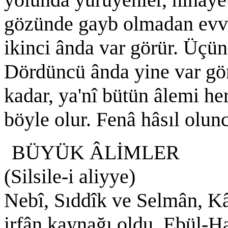
gözünde gayb olmadan evvel
ikinci ânda var görür. Üçü
Dördüncü ânda yine var gör
kadar, ya'nî bütün âlemi h
böyle olur. Fenâ hâsıl olunc
BÜYÜK ÂLİMLER
(Silsile-i aliyye)
Nebî, Sıddîk ve Selmân, Kâ
irfân kaynağı oldu, Ebül-H