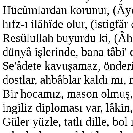
Hücûmlardan korunur, (Âye
hıfz-ı ilâhîde olur, (istigfâ
Resûlullah buyurdu ki, (Âh
dünyâ işlerinde, bana tâbi' 
Se'âdete kavuşamaz, önderi
dostlar, ahbâblar kaldı mı,
Bir hocamız, mason olmuş, 
ingiliz diploması var, lâki
Güler yüzle, tatlı dille, bo