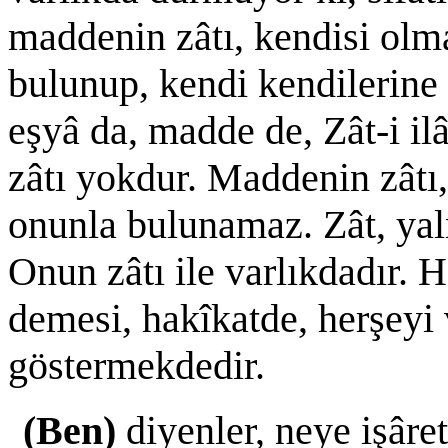
maddenin zâtı, kendisi olma
bulunup, kendi kendilerine
eşyâ da, madde de, Zât-i il
zâtı yokdur. Maddenin zâtı, 
onunla bulunamaz. Zât, yaln
Onun zâtı ile varlıkdadır. 
demesi, hakîkatde, herşeyi 
göstermekdedir.
(Ben)
diyenler, neye işâret