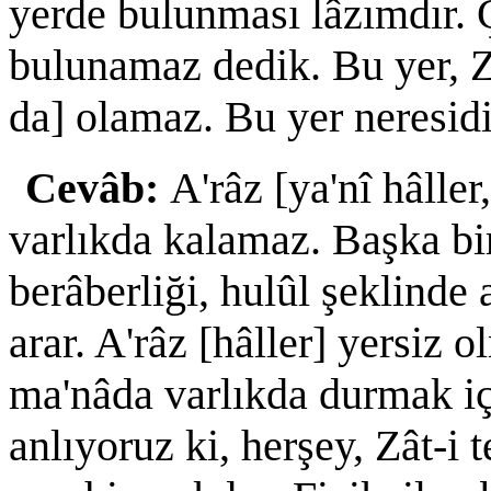
yerde bulunması lâzımdır. 
bulunamaz dedik. Bu yer, Z
da] olamaz. Bu yer neresid
Cevâb:
A'râz [ya'nî hâller
varlıkda kalamaz. Başka bir
berâberliği, hulûl şeklinde 
arar. A'râz [hâller] yersiz 
ma'nâda varlıkda durmak içi
anlıyoruz ki, herşey, Zât-i 