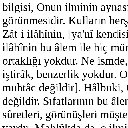
bilgisi, Onun ilminin aynas
görünmesidir. Kulların herş
Zât-i ilâhînin, [ya'nî kendi
ilâhînin bu âlem ile hiç mü
ortaklığı yokdur. Ne ismde,
iştirâk, benzerlik yokdur. O
muhtâc değildir]. Hâlbuki, 
değildir. Sıfatlarının bu âl
sûretleri, görünüşleri müşte
vardır. Mahlûkda da, o ilmi