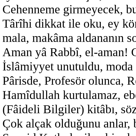
Cehenneme girmeyecek, bu
Târîhi dikkat ile oku, ey k
mala, makâma aldananın so
Aman yâ Rabbî, el-aman! G
İslâmiyyet unutuldu, moda 
Pârisde, Profesör olunca, R
Hamîdullah kurtulamaz, eb
(Fâideli Bilgiler) kitâbı, sö
Çok alçak olduğunu anlar, 