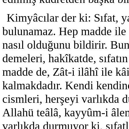
Kimyâcılar der ki: Sıfat, y
bulunamaz. Hep madde ile 
nasıl olduğunu bildirir. Bun
demeleri, hakîkatde, sıfatın 
madde de, Zât-i ilâhî ile k
kalmakdadır. Kendi kendin
cismleri, herşeyi varlıkda 
Allahü teâlâ, kayyûm-i âl
varlıkda durmuyor ki, sıfatl