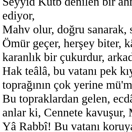
Seyyid Kutb denilen bir ah
ediyor,
Mahv olur, doğru sanarak, 
Ömür geçer, herşey biter, k
karanlık bir çukurdur, arkad
Hak teâlâ, bu vatanı pek kı
toprağının çok yerine mü'mi
Bu topraklardan gelen, ecd
anlar ki, Cennete kavuşur
Yâ Rabbî! Bu vatanı koruy