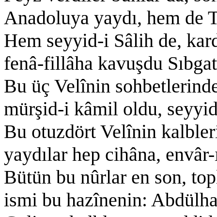
Anadoluya yaydı, hem de T
Hem seyyid-i Sâlih de, kard
fenâ-fillâha kavuşdu Sıbgat
Bu üç Velînin sohbetlerinde
mürşid-i kâmil oldu, seyyi
Bu otuzdört Velînin kalbleri
yaydılar hep cihâna, envâr-ı
Bütün bu nûrlar en son, top
ismi bu hazînenin: Abdülha