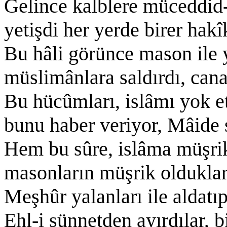
Gelince kalblere müceddid-i
yetişdi her yerde birer hakîk
Bu hâli görünce mason ile 
müslimânlara saldırdı, cana
Bu hücûmları, islâmı yok e
bunu haber veriyor, Mâide 
Hem bu sûre, islâma müşrik
masonların müşrik oldukları
Meşhûr yalanları ile aldatıp
Ehl-i sünnetden ayırdılar, 