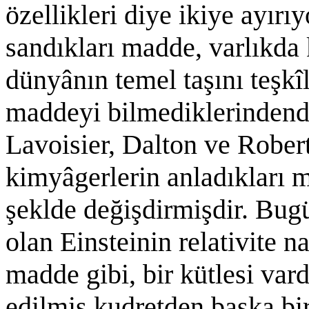
özellikleri diye ikiye ayır
sandıkları madde, varlıkda
dünyânın temel taşını teşkîl
maddeyi bilmediklerindendi
Lavoisier, Dalton ve Rober
kimyâgerlerin anladıkları 
şeklde değişdirmişdir. Bugü
olan Einsteinin relativite n
madde gibi, bir kütlesi vard
edilmiş kudretden başka bir