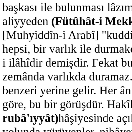
başkası ile bulunması lâzım
aliyyeden
(Fütûhât-i Mek
[Muhyiddîn-i Arabî] "kuddis
hepsi, bir varlık ile durmak
i ilâhîdir demişdir. Fekat bu 
zemânda varlıkda duramaz. 
benzeri yerine gelir. Her â
göre, bu bir görüşdür. Hakî
rubâ'ıyyât)
hâşiyesinde açı
yolunda yürüyenler, nihây