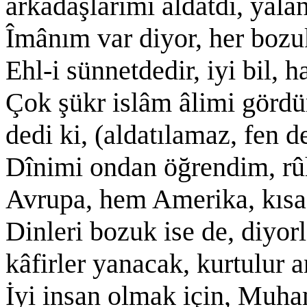
arkadaşlarımı aldatdı, yala
Îmânım var diyor, her bozu
Ehl-i sünnetdedir, iyi bil, 
Çok şükr islâm âlimi gördüm
dedi ki, (aldatılamaz, fen d
Dînimi ondan öğrendim, r
Avrupa, hem Amerika, kısac
Dinleri bozuk ise de, diyorl
kâfirler yanacak, kurtulur a
İyi insan olmak için, Muh