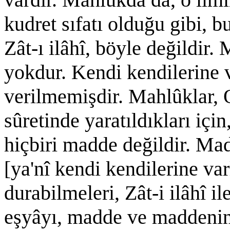
kudret sıfatı olduğu gibi, b
Zât-ı ilâhî, böyle değildir.
yokdur. Kendi kendilerine 
verilmemişdir. Mahlûklar, O
sûretinde yaratıldıkları için
hiçbiri madde değildir. Mad
[ya'nî kendi kendilerine va
durabilmeleri, Zât-i ilâhî il
eşyâyı, madde ve maddenin s