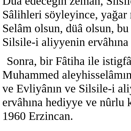
Düâ edeceğin zemân, Silsi
Sâlihleri söyleyince, yağa
Selâm olsun, düâ olsun, bu
Silsile-i aliyyenin ervâhın
Sonra, bir Fâtiha ile istig
Muhammed aleyhisselâmın
ve Evliyânın ve Silsile-i a
ervâhına hediyye ve nûrlu ka
1960 Erzincan.