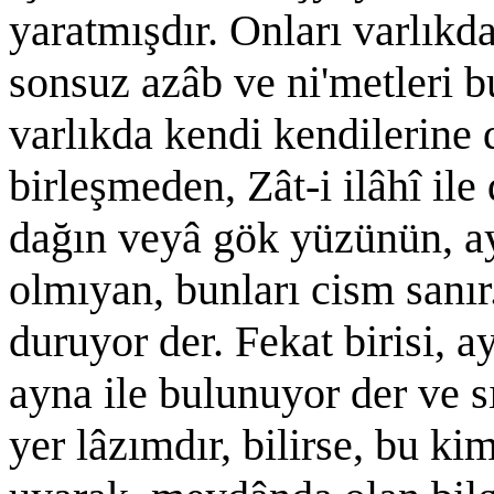
yaratmışdır. Onları varlıkd
sonsuz azâb ve ni'metleri b
varlıkda kendi kendilerine
birleşmeden, Zât-i ilâhî ile
dağın veyâ gök yüzünün, a
olmıyan, bunları cism sanı
duruyor der. Fekat birisi, ay
ayna ile bulunuyor der ve sı
yer lâzımdır, bilirse, bu ki