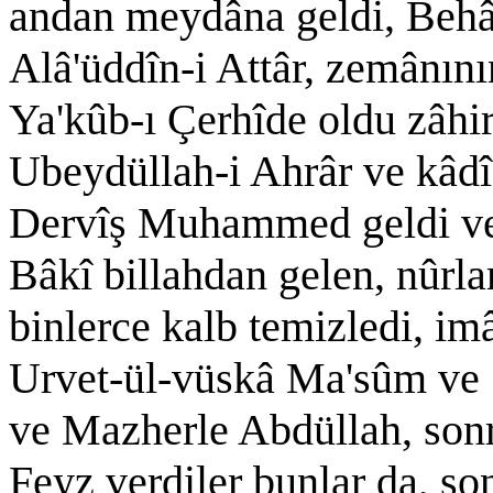
andan meydâna geldi, Behâ
Alâ'üddîn-i Attâr, zemânını
Ya'kûb-ı Çerhîde oldu zâhir
Ubeydüllah-i Ahrâr ve kâ
Dervîş Muhammed geldi 
Bâkî billahdan gelen, nûrla
binlerce kalb temizledi, 
Urvet-ül-vüskâ Ma'sûm ve 
ve Mazherle Abdüllah, sonr
Feyz verdiler bunlar da, so