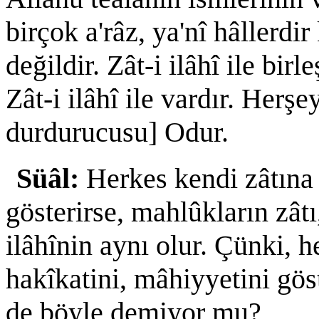
birçok a'râz, ya'nî hâllerdir
değildir. Zât-i ilâhî ile birl
Zât-i ilâhî ile vardır. Her
durdurucusu] Odur.
Süâl:
Herkes kendi zâtına 
gösterirse, mahlûkların zâtı
ilâhînin aynı olur. Çünki, 
hakîkatini, mâhiyyetini göst
de böyle demiyor mu?