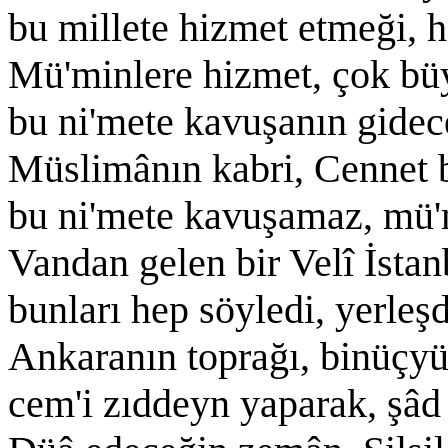
bu millete hizmet etmeği, he
Mü'minlere hizmet, çok büy
bu ni'mete kavuşanın gidec
Müslimânın kabri, Cennet b
bu ni'mete kavuşamaz, mü'm
Vandan gelen bir Velî İstan
bunları hep söyledi, yerleş
Ankaranın toprağı, binüçyü
cem'i zıddeyn yaparak, şâ