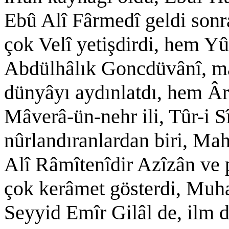
Ebû Alî Fârmedî geldi son
çok Velî yetişdirdi, hem Y
Abdülhâlık Goncdüvânî, ma'
dünyâyı aydınlatdı, hem Âri
Mâverâ-ün-nehr ili, Tûr-i S
nûrlandıranlardan biri, Ma
Alî Râmîtenîdir Azîzân ve p
çok kerâmet gösterdi, M
Seyyid Emîr Gilâl de, ilm d