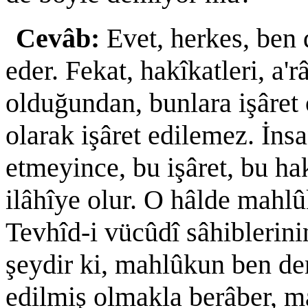
Cevâb:
Evet, herkes, ben 
eder. Fekat, hakîkatleri, a'r
olduğundan, bunlara işâret 
olarak işâret edilemez. İnsa
etmeyince, bu işâret, bu h
ilâhîye olur. O hâlde mahlû
Tevhîd-i vücûdî sâhiblerini
şeydir ki, mahlûkun ben dem
edilmiş olmakla berâber, m