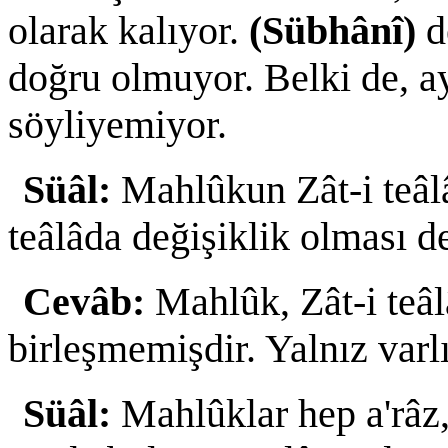
olarak kalıyor.
(Sübhânî)
d
doğru olmuyor. Belki de, ay
söyliyemiyor.
Süâl:
Mahlûkun Zât-i teâlâ
teâlâda değişiklik olması d
Cevâb:
Mahlûk, Zât-i teâ
birleşmemişdir. Yalnız varlı
Süâl:
Mahlûklar hep a'râz, 