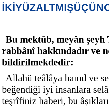
İKİYÜZALTMIŞÜÇÜN
Bu mektûb, meyân şeyh Tâ
rabbânî hakkındadır ve n
bildirilmekdedir:
Allahü teâlâya hamd ve se
beğendiği iyi insanlara sel
teşrîfiniz haberi, bu âşıklar