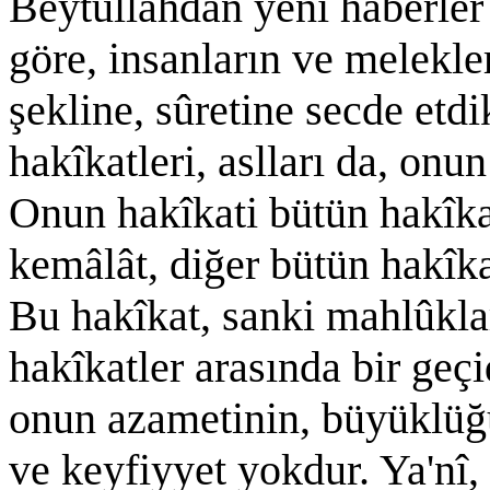
Beytullahdan yeni haberler
göre, insanların ve melekler
şekline, sûretine secde etdik
hakîkatleri, aslları da, on
Onun hakîkati bütün hakîkat
kemâlât, diğer bütün hakîka
Bu hakîkat, sanki mahlûkları
hakîkatler arasında bir geçi
onun azametinin, büyüklüğü
ve keyfiyyet yokdur. Ya'nî, 