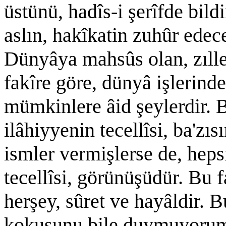
üstünü, hadîs-i şerîfde bild
aslın, hakîkatin zuhûr edece
Dünyâya mahsûs olan, zılle
fakîre göre, dünyâ işlerind
mümkinlere âid şeylerdir. B
ilâhiyyenin tecellîsi, ba'zısı
ismler vermişlerse de, hepsi
tecellîsi, görünüşüdür. Bu 
herşey, sûret ve hayâldir.
kokusunu bile duymuyorum. 