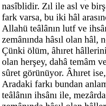
nasîblidir. Zıl ile asl ve bi
fark varsa, bu iki hâl arasın
Allahü teâlânın lutf ve ihs
zemânında hâsıl olan hâl, n
Çünki ölüm, âhıret hâllerin
olan herşey, dahâ temâm v
sûret görünüyor. Âhıret ise,
Aradaki farkı bundan anlam
teâlânın ihsânı ile, mezârda