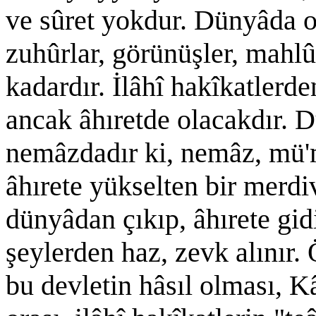
ve sûret yokdur. Dünyâda o
zuhûrlar, görünüşler, mahlû
kadardır. İlâhî hakîkatlerd
ancak âhıretde olacakdır. 
nemâzdadır ki, nemâz, mü'm
âhırete yükselten bir merd
dünyâdan çıkıp, âhırete gid
şeylerden haz, zevk alınır
bu devletin hâsıl olması, K