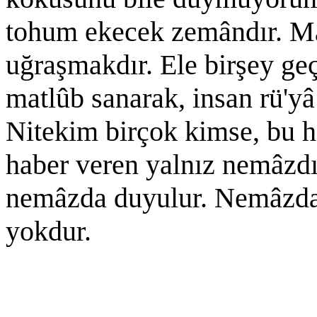
tohum ekecek zemândır. M
uğraşmakdır. Ele birşey ge
matlûb sanarak, insan rü'yâ 
Nitekim birçok kimse, bu 
haber veren yalnız nemâzdı
nemâzda duyulur. Nemâzda
yokdur.