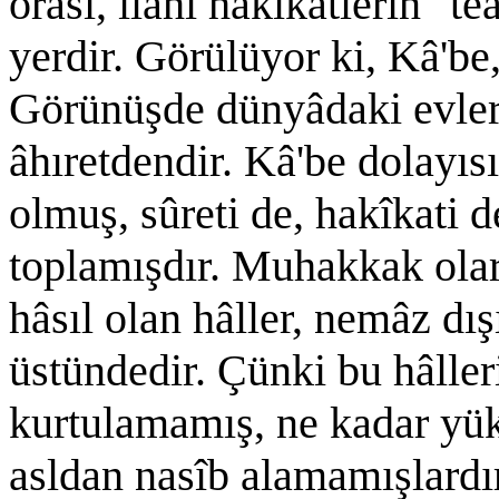
orası, ilâhî hakîkatlerin "t
yerdir. Görülüyor ki, Kâ'be
Görünüşde dünyâdaki evlerd
âhıretdendir. Kâ'be dolayıs
olmuş, sûreti de, hakîkati 
toplamışdır. Muhakkak olar
hâsıl olan hâller, nemâz dış
üstündedir. Çünki bu hâlleri
kurtulamamış, ne kadar yük
asldan nasîb alamamışlardır