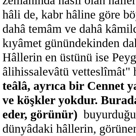
zemânında hâsıl olan hâll
hâli de, kabr hâline göre b
dahâ temâm ve dahâ kâmildi
kıyâmet günündekinden dah
Hâllerin en üstünü ise Pey
âlihissalevâtü vetteslîmât" 
teâlâ, ayrıca bir Cennet 
ve köşkler yokdur. Burada 
eder, görünür)
buyurduğu 
dünyâdaki hâllerin, görünen