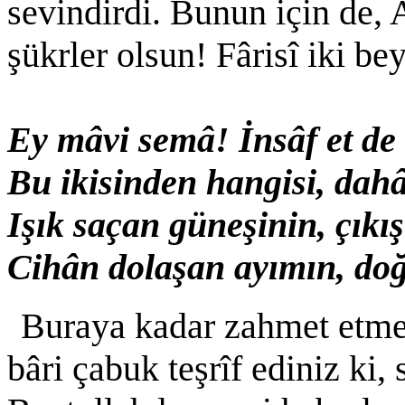
sevindirdi. Bunun için de, 
şükrler olsun! Fârisî iki be
Ey mâvi semâ! İnsâf et de 
Bu ikisinden hangisi, dahâ
Işık saçan güneşinin, çıkı
Cihân dolaşan ayımın, d
Buraya kadar zahmet etme
bâri çabuk teşrîf ediniz ki,