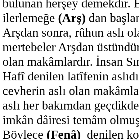
bulunan herşey demekdir. 
ilerlemeğe
(Arş)
dan başlan
Arşdan sonra, rûhun aslı ol
mertebeler Arşdan üstündür. 
olan makâmlardır. İnsan Sır
Hafî denilen latîfenin aslı
cevherin aslı olan makâmla
aslı her bakımdan geçdikde
imkân dâiresi temâm olmuş,
Böylece
(Fenâ)
denilen ko