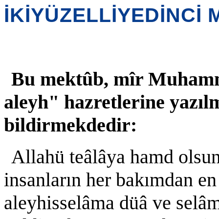
İKİYÜZELLİYEDİNCİ
Bu mektûb, mîr Muhamm
aleyh" hazretlerine yazıl
bildirmekdedir:
Allahü teâlâya hamd olsu
insanların her bakımdan 
aleyhisselâma düâ ve selâ