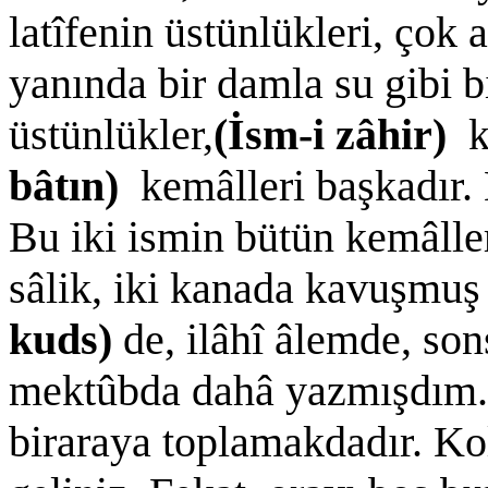
latîfenin üstünlükleri, çok
yanında bir damla su gibi b
üstünlükler,
(İsm-i zâhir)
k
bâtın)
kemâlleri başkadır.
Bu iki ismin bütün kemâlleri
sâlik, iki kanada kavuşmuş 
kuds)
de, ilâhî âlemde, son
mektûbda dahâ yazmışdım. 
biraraya toplamakdadır. Ko