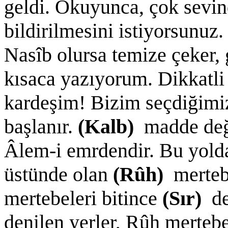
geldi. Okuyunca, çok sevin
bildirilmesini istiyorsunu
Nasîb olursa temize çeker, 
kısaca yazıyorum. Dikkatl
kardeşim! Bizim seçdiğimi
başlanır.
(Kalb)
madde değ
Âlem-i emrdendir. Bu yolda
üstünde olan
(Rûh)
merteb
mertebeleri bitince
(Sır)
de
denilen yerler, Rûh merteb