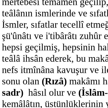
mertebesi temâmen geçilip,
teâlânın ismlerinde ve sıfat
İsmler, sıfatlar tecellî etme
şü'ûnâtı ve i'tibârâtı zuhûr
hepsi geçilmiş, hepsinin ha
teâlâ ihsân ederek, bu mak
nefs itmînâna kavuşur ve i
sonu olan
(Rızâ)
makâmı hâ
sadr)
hâsıl olur ve
(İslâm
kemâlâtın, üstünlüklerinin