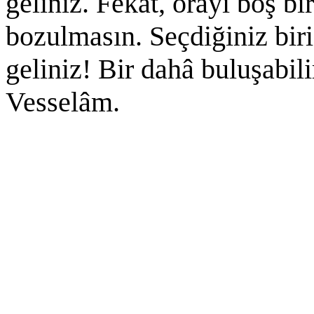
geliniz. Fekat, orayı boş b
bozulmasın. Seçdiğiniz biris
geliniz! Bir dahâ buluşabili
Vesselâm.