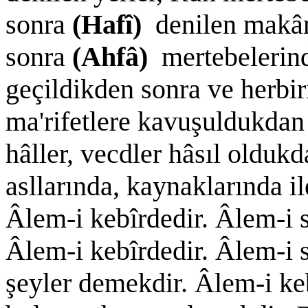
sonra
(Hafî)
denilen makâ
sonra
(Ahfâ)
mertebelerind
geçildikden sonra ve herbi
ma'rifetlere kavuşuldukdan
hâller, vecdler hâsıl olduk
asllarında, kaynaklarında i
Âlem-i kebîrdedir. Âlem-i s
Âlem-i kebîrdedir. Âlem-i 
şeyler demekdir. Âlem-i ke