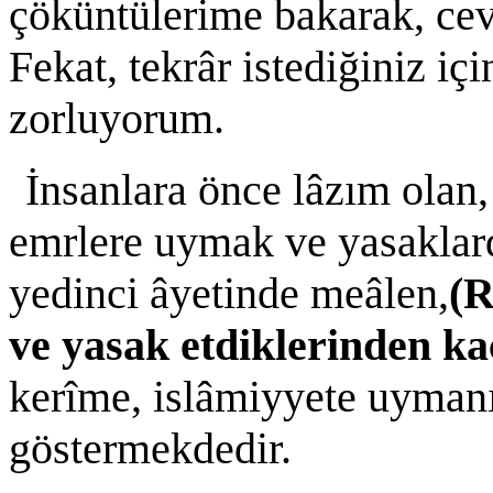
çöküntülerime bakarak, ce
Fekat, tekrâr istediğiniz i
zorluyorum.
İnsanlara önce lâzım olan, 
emrlere uymak ve yasaklar
yedinci âyetinde meâlen,
(R
ve yasak etdiklerinden ka
kerîme, islâmiyyete uyman
göstermekdedir.