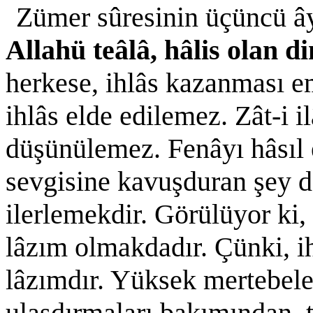
Zümer sûresinin üçüncü â
Allahü teâlâ, hâlis olan d
herkese, ihlâs kazanması e
ihlâs elde edilemez. Zât-i i
düşünülemez. Fenâyı hâsıl e
sevgisine kavuşduran şey d
ilerlemekdir. Görülüyor ki,
lâzım olmakdadır. Çünki, i
lâzımdır. Yüksek mertebele
ulaşdırmaları bakımından, te