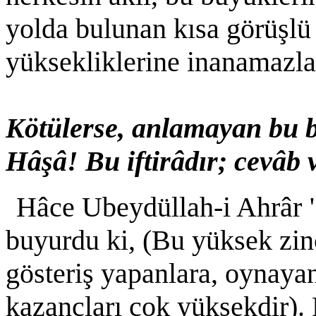
yolda bulunan kısa görüşlü 
yüksekliklerine inanamazlar
Kötülerse, anlamayan bu b
Hâşâ! Bu iftirâdır; cevâb
Hâce Ubeydüllah-i Ahrâr "
buyurdu ki, (Bu yüksek zinc
gösteriş yapanlara, oynayan
kazancları çok yüksekdir). 