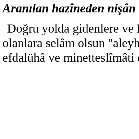
Aranılan hazîneden nişân 
Doğru yolda gidenlere v
olanlara selâm olsun "aleyh
efdalühâ ve minetteslîmâti