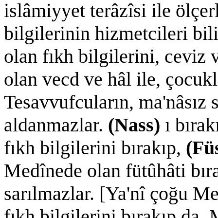
islâmiyyet terâzîsi ile ölçer
bilgilerinin hizmetcileri bil
olan fıkh bilgilerini, ceviz
olan vecd ve hâl ile, çocukl
Tesavvufcuların, ma'nâsız 
aldanmazlar.
(Nass)
ı bıra
fıkh bilgilerini bırakıp,
(Fü
Medînede olan fütûhâti bır
sarılmazlar. [Ya'nî çoğu M
fıkh bilgilerini bırakıp da