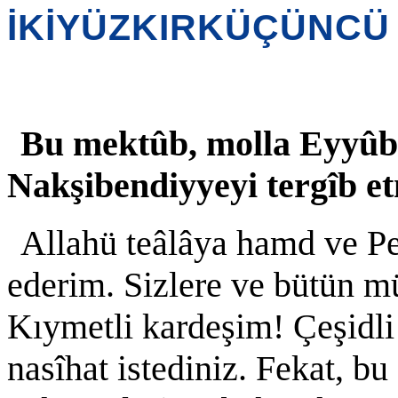
İKİYÜZKIRKÜÇÜNCÜ
Bu mektûb, molla Eyyûba 
Nakşibendiyyeyi tergîb e
Allahü teâlâya hamd ve P
ederim. Sizlere ve bütün mü
Kıymetli kardeşim! Çeşidli 
nasîhat istediniz. Fekat, b