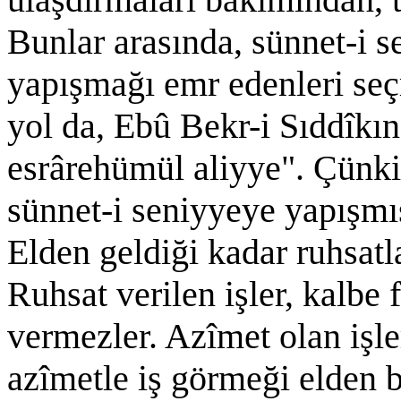
Bunlar arasında, sünnet-i 
yapışmağı emr edenleri se
yol da, Ebû Bekr-i Sıddîkın
esrârehümül aliyye". Çünki
sünnet-i seniyyeye yapışmış
Elden geldiği kadar ruhsatl
Ruhsat verilen işler, kalbe 
vermezler. Azîmet olan işler
azîmetle iş görmeği elden 