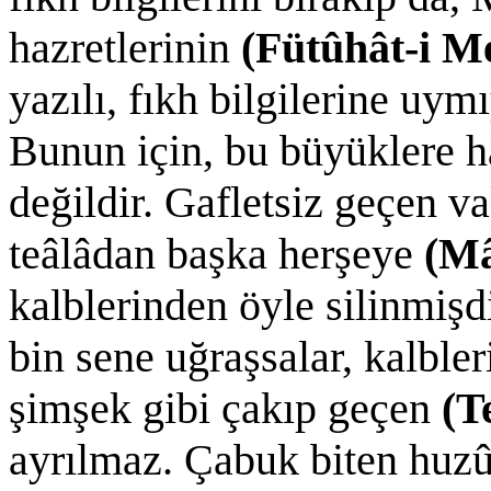
hazretlerinin
(Fütûhât-i 
yazılı, fıkh bilgilerine uymı
Bunun için, bu büyüklere hâ
değildir. Gafletsiz geçen va
teâlâdan başka herşeye
(M
kalblerinden öyle silinmişd
bin sene uğraşsalar, kalble
şimşek gibi çakıp geçen
(T
ayrılmaz. Çabuk biten huzû