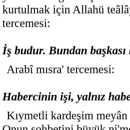
kurtulmak için Allahü teâlây
tercemesi:
İş budur. Bundan başkası 
Arabî mısra' tercemesi:
Habercinin işi, yalnız hab
Kıymetli kardeşim meyân 
Onun sohbetini büyük ni'me