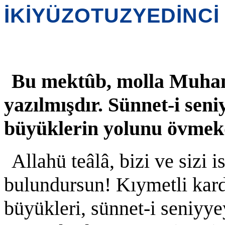
İKİYÜZOTUZYEDİNC
Bu mektûb, molla Muham
yazılmışdır. Sünnet-i sen
büyüklerin yolunu övmek
Allahü teâlâ, bizi ve sizi
bulundursun! Kıymetli kar
büyükleri, sünnet-i seniyy