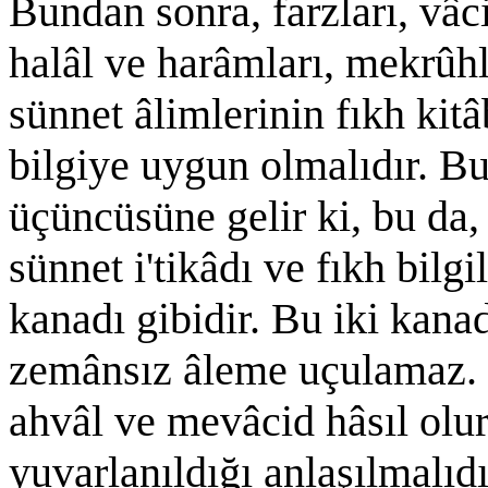
Bundan sonra, farzları, vâci
halâl ve harâmları, mekrûhla
sünnet âlimlerinin fıkh kitâ
bilgiye uygun olmalıdır. Bu
üçüncüsüne gelir ki, bu da, 
sünnet i'tikâdı ve fıkh bilgi
kanadı gibidir. Bu iki kan
zemânsız âleme uçulamaz. 
ahvâl ve mevâcid hâsıl olu
yuvarlanıldığı anlaşılmalıd