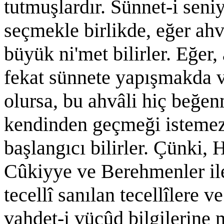
tutmuşlardır. Sünnet-i sen
seçmekle birlikde, eğer ahv
büyük ni'met bilirler. Eğer
fekat sünnete yapışmakda 
olursa, bu ahvâli hiç beğen
kendinden geçmeği istemezl
başlangıcı bilirler. Çünki,
Cûkiyye ve Berehmenler ile
tecellî sanılan tecellîlere 
vahdet-i vücûd bilgilerine m