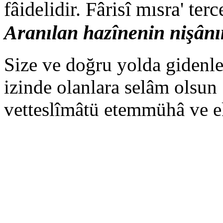
fâidelidir. Fârisî mısra' ter
Aranılan hazînenin nişânı
Size ve doğru yolda giden
izinde olanlara selâm olsun 
vetteslîmâtü etemmühâ ve 