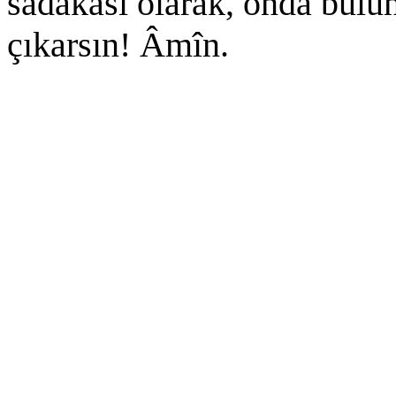
sadakası olarak, onda bul
çıkarsın! Âmîn.