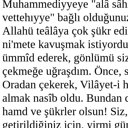
Muhammediyyeye "alâ sâhi
vettehıyye" bağlı olduğunu
Allahü teâlâya çok şükr ed
ni'mete kavuşmak istiyord
ümmîd ederek, gönlümü size
çekmeğe uğraşdım. Önce, s
Oradan çekerek, Vilâyet-i
almak nasîb oldu. Bundan d
hamd ve şükrler olsun! Siz,
getirildiğiniz için, yirmi g