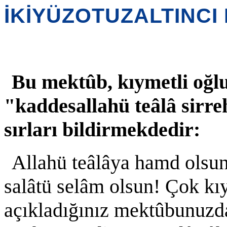
İKİYÜZOTUZALTINCI
Bu mektûb, kıymetli o
"kaddesallahü teâlâ sirreh
sırları bildirmekdedir:
Allahü teâlâya hamd olsu
salâtü selâm olsun! Çok kı
açıkladığınız mektûbunuzda