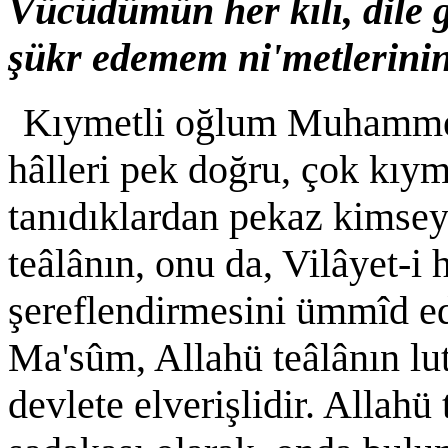
Vücûdümün her kılı, dile g
şükr edemem ni'metlerinin
Kıymetli oğlum Muhammed
hâlleri pek doğru, çok kıyme
tanıdıklardan pekaz kimsey
teâlânın, onu da, Vilâyet-
şereflendirmesini ümmîd
Ma'sûm, Allahü teâlânın lutf
devlete elverişlidir. Allahü