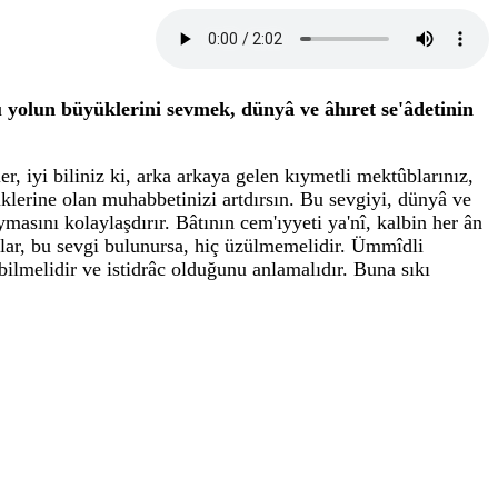
yolun büyüklerini sevmek, dünyâ ve âhıret se'âdetinin
, iyi biliniz ki, arka arkaya gelen kıymetli mektûblarınız,
üklerine olan muhabbetinizi artdırsın. Bu sevgiyi, dünyâ ve
ymasını kolaylaşdırır. Bâtının cem'ıyyeti ya'nî, kalbin her ân
rsalar, bu sevgi bulunursa, hiç üzülmemelidir. Ümmîdli
 bilmelidir ve istidrâc olduğunu anlamalıdır. Buna sıkı