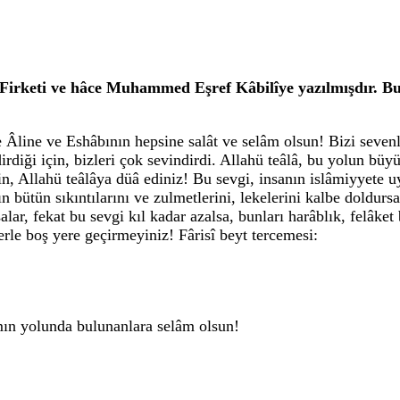
irketi ve hâce Muhammed Eşref Kâbilîye yazılmışdır. Bu 
line ve Eshâbının hepsine salât ve selâm olsun! Bizi sevenler
rdiği için, bizleri çok sevindirdi. Allahü teâlâ, bu yolun büy
çin, Allahü teâlâya düâ ediniz! Bu sevgi, insanın islâmiyyete u
nın bütün sıkıntılarını ve zulmetlerini, lekelerini kalbe doldu
alar, fekat bu sevgi kıl kadar azalsa, bunları harâblık, felâket
rle boş yere geçirmeyiniz! Fârisî beyt tercemesi:
ın yolunda bulunanlara selâm olsun!