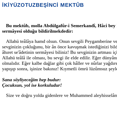
İKİYÜZOTUZBEŞİNCİ MEKTÛB
Bu mektûb, molla Abdülgafûr-i Semerkandî, Hâci bey F
sermâyesi olduğu bildirilmekdedir:
Allahü teâlâya hamd olsun. Onun sevgili Peygamberine ve Â
sevginizin çokluğunu, bir ân önce kavuşmak istediğinizi bildi
âhıret se'âdetinin sermâyesi biliniz! Bu sevginizin artması i
Allahü teâlâ ile olması, bu sevgi ile elde edilir. Eğer dünyâ
olmalıdır. Eğer kalbe dağlar gibi çok hâller ve nûrlar yağdırs
yapışıp sonra, işinize bakınız! Kıymetli ömrü lüzûmsuz şeyle
Sana söyliyeceğim hep budur:
Çocuksun, yol ise korkuludur!
Size ve doğru yolda gidenlere ve Muhammed aleyhisselâm