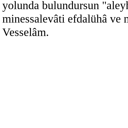
yolunda bulundursun "aleyhi
minessalevâti efdalühâ ve 
Vesselâm.