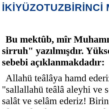
İKİYÜZOTUZBİRİNCİ
Bu mektûb, mîr Muham
sirruh" yazılmışdır. Yükse
sebebi açıklanmakdadır:
Allahü teâlâya hamd eder
"sallallahü teâlâ aleyhi ve
salât ve selâm ederiz! Birin