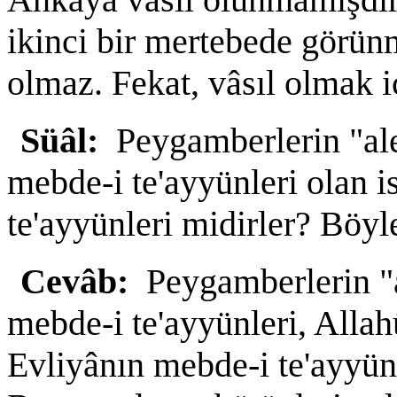
ikinci bir mertebede görün
olmaz. Fekat, vâsıl olmak i
Süâl:
Peygamberlerin "al
mebde-i te'ayyünleri olan i
te'ayyünleri midirler? Böyle
Cevâb:
Peygamberlerin "
mebde-i te'ayyünleri, Allah
Evliyânın mebde-i te'ayyünle