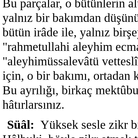
Bu parçalar, o bütünlerin al
yalnız bir bakımdan düşün
bütün irâde ile, yalnız birşe
"rahmetullahi aleyhim ecm
"aleyhimüssalevâtü vettesl
için, o bir bakımı, ortadan 
Bu ayrılığı, birkaç mektû
hâtırlarsınız.
Süâl:
Yüksek sesle zikr bi