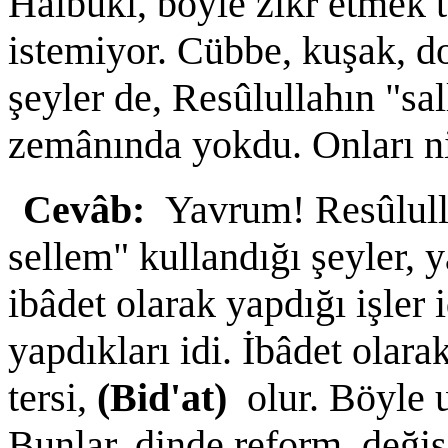
Hâlbuki, böyle zikr etmek t
istemiyor. Cübbe, kuşak, d
şeyler de, Resûlullahın "sa
zemânında yokdu. Onları ni
Cevâb:
Yavrum! Resûlulla
sellem" kullandığı şeyler, ya
ibâdet olarak yapdığı işler i
yapdıkları idi. İbâdet olara
tersi,
(Bid'at)
olur. Böyle 
Bunlar, dinde reform, değişi