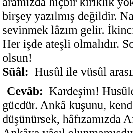
aramızda hiçbir kırıklık yo
birşey yazılmış değildir. Na
sevinmek lâzım gelir. İkin
Her işde ateşli olmalıdır.
olsun!
Süâl:
Husûl ile vüsûl aras
Cevâb:
Kardeşim! Husûlde
gücdür. Ankâ kuşunu, kendi
düşünürsek, hâfızamızda An
Ankâya vâsıl olunmamışdır. 