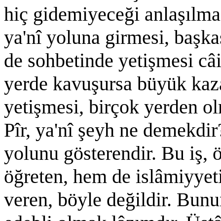
hiç gidemiyeceği anlaşılmaz
ya'nî yoluna girmesi, baş
de sohbetinde yetişmesi câi
yerde kavuşursa büyük kaz
yetişmesi, birçok yerden ol
Pîr, ya'nî şeyh ne demekdir?
yolunu gösterendir. Bu iş, 
öğreten, hem de islâmiyyeti
veren, böyle değildir. Bunun