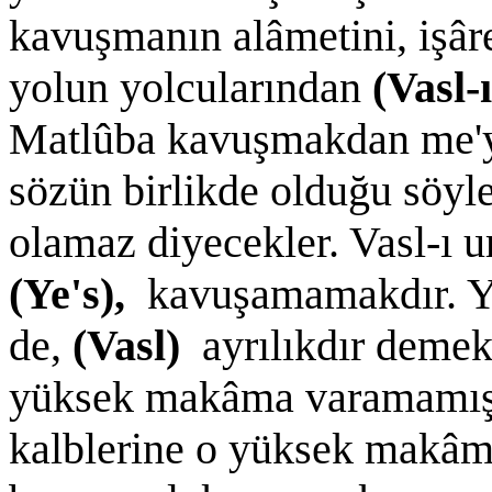
kavuşmanın alâmetini, işâre
yolun yolcularından
(Vasl-
Matlûba kavuşmakdan me'yûs
sözün birlikde olduğu söyle
olamaz diyecekler. Vasl-ı u
(Ye's),
kavuşamamakdır. Ye
de,
(Vasl)
ayrılıkdır demek
yüksek makâma varamamış o
kalblerine o yüksek makâmd