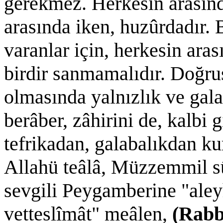
gerekmez. Herkesin arasında
arasında iken, huzûrdadır.
varanlar için, herkesin ara
birdir sanmamalıdır. Doğrus
olmasında yalnızlık ve gala
berâber, zâhirini de, kalbi 
tefrikadan, galabalıkdan kurt
Allahü teâlâ, Müzzemmil sû
sevgili Peygamberine "aleyh
vetteslîmât" meâlen,
(Rabb