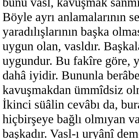
bunu vasl, kavuşmak sanmış
Böyle ayrı anlamalarının seb
yaradılışlarının başka olma
uygun olan, vasldır. Başkala
uygundur. Bu fakîre göre, y
dahâ iyidir. Bununla berâ
kavuşmakdan ümmîdsiz olmak
İkinci süâlin cevâbı da, bu
hiçbirşeye bağlı olmıyan va
başkadır. Vasl-ı uryânî de