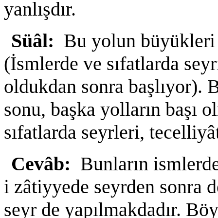
yanlışdır.
Süâl:
Bu yolun büyükleri 
(İsmlerde ve sıfatlarda sey
oldukdan sonra başlıyor). B
sonu, başka yolların başı o
sıfatlarda seyrleri, tecelli
Cevâb:
Bunların ismlerde 
i zâtiyyede seyrden sonra de
seyr de yapılmakdadır. Böy