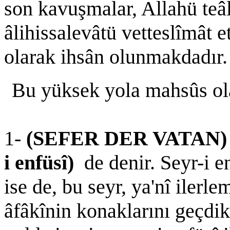
son kavuşmalar, Allahü teâl
âlihissalevâtü vetteslîmât
olarak ihsân olunmakdadır.
Bu yüksek yola mahsûs ola
1-
(SEFER DER VATAN
i enfüsî)
de denir. Seyr-i e
ise de, bu seyr, ya'nî ilerl
âfâkînin konaklarını geçdik