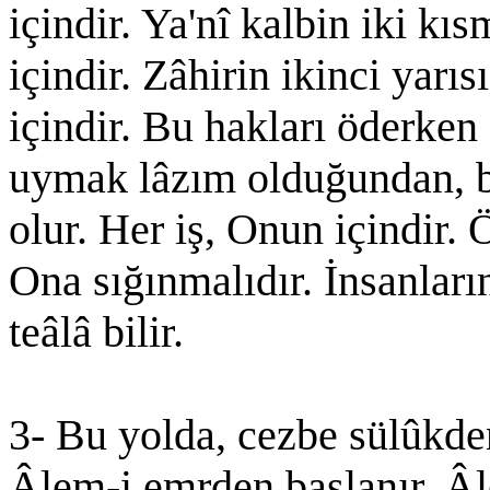
içindir. Ya'nî kalbin iki kıs
içindir. Zâhirin ikinci yarı
içindir. Bu hakları öderken
uymak lâzım olduğundan, bu
olur. Her iş, Onun içindir. 
Ona sığınmalıdır. İnsanları
teâlâ bilir.
3- Bu yolda, cezbe sülûkden
Âlem-i emrden başlanır. Â