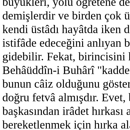
büyükleri, yolu öğretene de
demişlerdir ve birden çok üs
kendi üstâdı hayâtda iken 
istifâde edeceğini anlıyan b
gidebilir. Fekat, birincisin
Behâüddîn-i Buhârî "kaddesa
bunun câiz olduğunu göster
doğru fetvâ almışdır. Evet, 
başkasından irâdet hırkası 
bereketlenmek için hırka al