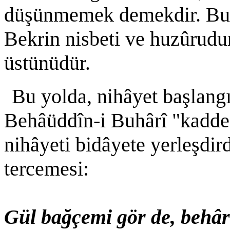
düşünmemek demekdir. Bu n
Bekrin nisbeti ve huzûrudu
üstünüdür.
Bu yolda, nihâyet başlangı
Behâüddîn-i Buhârî "kaddesa
nihâyeti bidâyete yerleşdir
tercemesi:
Gül bağçemi gör de, behâr