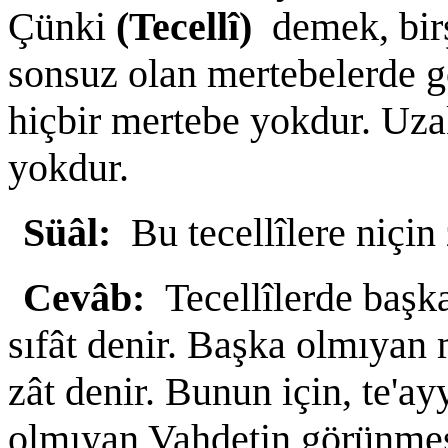
Çünki
(Tecellî)
demek, birş
sonsuz olan mertebelerde g
hiçbir mertebe yokdur. Uza
yokdur.
Süâl:
Bu tecellîlere niçin
Cevâb:
Tecellîlerde başka
sıfât denir. Başka olmıyan m
zât denir. Bunun için, te'a
olmıyan Vahdetin görünmesin