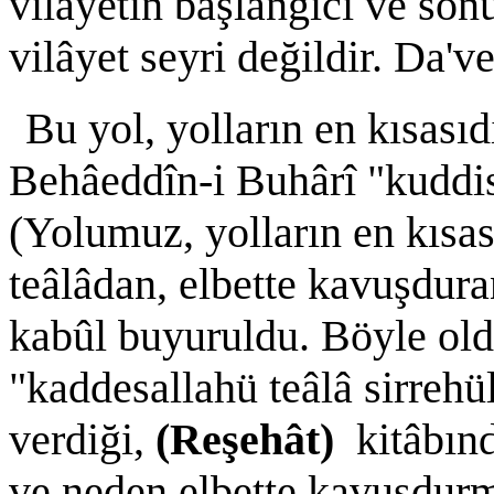
vilâyetin başlangıcı ve son
vilâyet seyri değildir. Da'v
Bu yol, yolların en kısası
Behâeddîn-i Buhârî "kuddise
(Yolumuz, yolların en kısas
teâlâdan, elbette kavuşdura
kabûl buyuruldu. Böyle ol
"kaddesallahü teâlâ sirrehül
verdiği,
(Reşehât)
kitâbınd
ve neden elbette kavuşdur