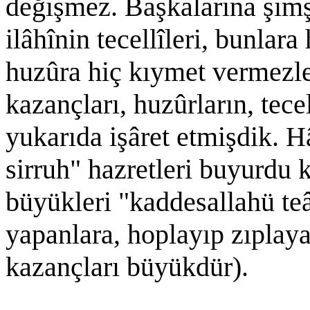
değişmez. Başkalarına şimş
ilâhînin tecellîleri, bunlar
huzûra hiç kıymet vermezle
kazançları, huzûrların, tece
yukarıda işâret etmişdik. 
sirruh" hazretleri buyurdu k
büyükleri "kaddesallahü te
yapanlara, hoplayıp zıplay
kazançları büyükdür).