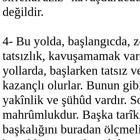
değildir.
4- Bu yolda, başlangıcda, z
tatsızlık, kavuşamamak vard
yollarda, başlarken tatsız v
kazançlı olurlar. Bunun gib
yakînlik ve şühûd vardır. S
mahrûmlukdur. Başka tarîkle
başkalığını buradan ölçmel