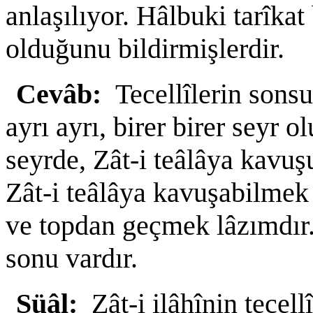
anlaşılıyor. Hâlbuki tarîkat
olduğunu bildirmişlerdir.
Cevâb:
Tecellîlerin sonsu
ayrı ayrı, birer birer seyr
seyrde, Zât-i teâlâya kavuş
Zât-i teâlâya kavuşabilmek i
ve topdan geçmek lâzımdır. 
sonu vardır.
Süâl:
Zât-i ilâhînin tecel