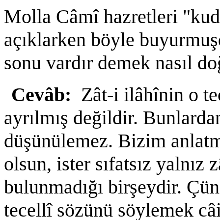
Molla Câmî hazretleri "kud
açıklarken böyle buyurmuşdu
sonu vardır demek nasıl do
Cevâb:
Zât-i ilâhînin o te
ayrılmış değildir. Bunlardan
düşünülemez. Bizim anlatmak
olsun, ister sıfatsız yalnız z
bulunmadığı birşeydir. Çün
tecellî sözünü söylemek câi