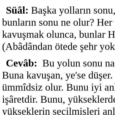
Süâl:
Başka yolların sonu,
bunların sonu ne olur? Her
kavuşmak olunca, bunlar Ha
(Abâdândan ötede şehr yok
Cevâb:
Bu yolun sonu na
Buna kavuşan, ye'se düşer
ümmîdsiz olur. Bunu iyi a
işâretdir. Bunu, yükseklerd
yükseklerin seçilmişleri an