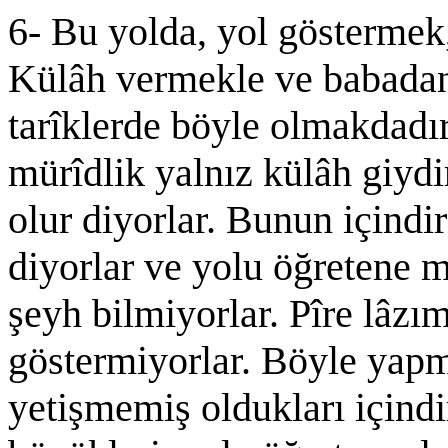
6- Bu yolda, yol göstermek
Külâh vermekle ve babadan
tarîklerde böyle olmakdadır
mürîdlik yalnız külâh giyd
olur diyorlar. Bunun içindi
diyorlar ve yolu öğretene mü
şeyh bilmiyorlar. Pîre lâzı
göstermiyorlar. Böyle yapma
yetişmemiş oldukları içindir