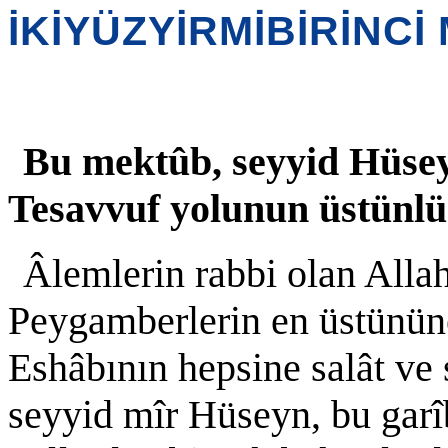
İKİYÜZYİRMİBİRİNC
Bu mektûb, seyyid Hüsey
Tesavvuf yolunun üstünl
Âlemlerin rabbi olan Alla
Peygamberlerin en üstününe
Eshâbının hepsine salât ve
seyyid mîr Hüseyn, bu garî