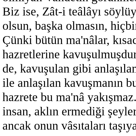
Biz ise, Zât-i teâlâyı söy
olsun, başka olmasın, hiçb
Çünki bütün ma'nâlar, kısac
hazretlerine kavuşulmuşdu
de, kavuşulan gibi anlaşıla
ile anlaşılan kavuşmanın 
hazrete bu ma'nâ yakışmaz
insan, aklın ermediği şeyle
ancak onun vâsıtaları taşıya