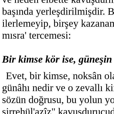
başında yerleşdirilmişdir. 
ilerlemeyip, birşey kazana
mısra' tercemesi:
Bir kimse kör ise, güneşin
Evet, bir kimse, noksân ola
günâhı nedir ve o zevallı 
sözün doğrusu, bu yolun yo
sirrehül'azîz" kavuşdurucu