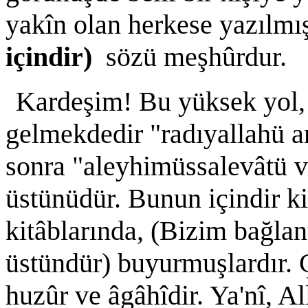
yakîn olan herkese yazılmı
içindir)
sözü meşhûrdur.
Kardeşim! Bu yüksek yol, 
gelmekdedir "radıyallahü 
sonra "aleyhimüssalevâtü v
üstünüdür. Bunun içindir ki
kitâblarında, (Bizim bağlan
üstündür) buyurmuşlardır. Ç
huzûr ve âgâhîdir. Ya'nî, A