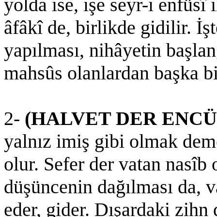
yolda ise, işe seyr-i enfüsî i
âfâkî de, birlikde gidilir. İ
yapılması, nihâyetin başlan
mahsûs olanlardan başka bi
2-
(HALVET DER ENC
yalnız imiş gibi olmak deme
olur. Sefer der vatan nasîb 
düşüncenin dağılması da, va
eder, gider. Dışardaki zihn