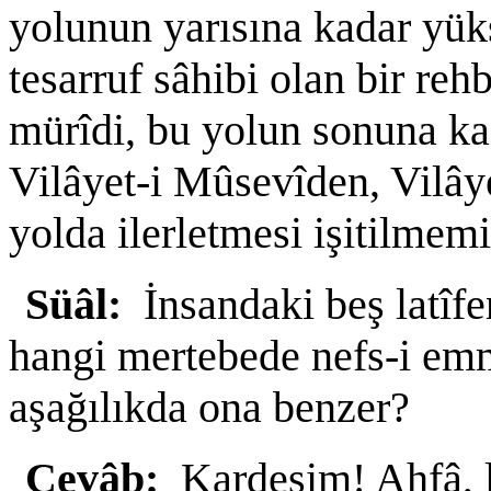
yolunun yarısına kadar yük
tesarruf sâhibi olan bir rehb
mürîdi, bu yolun sonuna kad
Vilâyet-i Mûsevîden, Vilâ
yolda ilerletmesi işitilmemi
Süâl:
İnsandaki beş latîfen
hangi mertebede nefs-i emm
aşağılıkda ona benzer?
Cevâb:
Kardeşim! Ahfâ, la