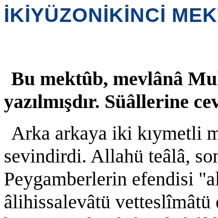
İKİYÜZONİKİNCİ ME
Bu mektûb, mevlânâ Mu
yazılmışdır. Süâllerine ce
Arka arkaya iki kıymetli 
sevindirdi. Allahü teâlâ, so
Peygamberlerin efendisi "a
âlihissalevâtü vetteslîmâ