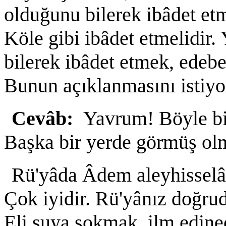
olduğunu bilerek ibâdet etm
Köle gibi ibâdet etmelidir. 
bilerek ibâdet etmek, edeb
Bunun açıklanmasını istiyo
Cevâb:
Yavrum! Böyle bi
Başka bir yerde görmüş olm
Rü'yâda Âdem aleyhissel
Çok iyidir. Rü'yânız doğru
Eli suya sokmak, ilm edin