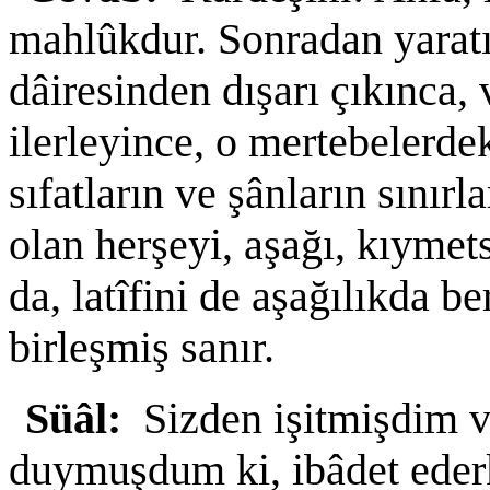
mahlûkdur. Sonradan yaratı
dâiresinden dışarı çıkınca,
ilerleyince, o mertebelerdek
sıfatların ve şânların sını
olan herşeyi, aşağı, kıymet
da, latîfini de aşağılıkda b
birleşmiş sanır.
Süâl:
Sizden işitmişdim v
duymuşdum ki, ibâdet ederk