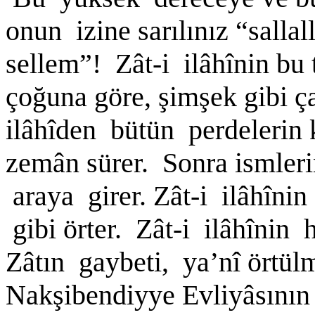
onun izine sarılınız “sallal
sellem”! Zât-i ilâhînin bu 
çoğuna göre, şimşek gibi ç
ilâhîden bütün perdelerin 
zemân sürer. Sonra ismleri
araya girer. Zât-i ilâhînin
gibi örter. Zât-i ilâhînin h
Zâtın gaybeti, ya’nî örtülm
Nakşibendiyye Evliyâsının