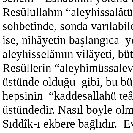
Resûlullahın “aleyhissalât
sohbetinde, sonda varılabil
ise, nihâyetin başlangıca 
aleyhisselâmın vilâyeti, b
Resûllerin “aleyhimüssalevâ
üstünde olduğu gibi, bu büy
hepsinin “kaddesallahü teâ
üstündedir. Nasıl böyle olma
Sıddîk-ı ekbere bağlıdır. 