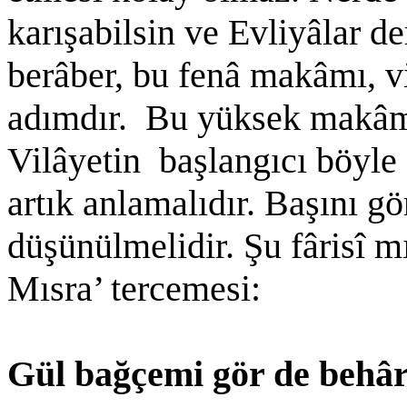
karışabilsin ve Evliyâlar d
berâber, bu fenâ makâmı, vi
adımdır. Bu yüksek makâm 
Vilâyetin başlangıcı böyle 
artık anlamalıdır. Başını 
düşünülmelidir. Şu fârisî m
Mısra’ tercemesi:
Gül bağçemi gör de behâr