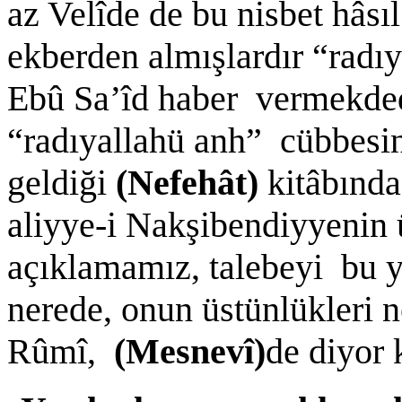
az Velîde de bu nisbet hâsı
ekberden almışlardır “radı
Ebû Sa’îd haber vermekded
“radıyallahü anh” cübbesin
geldiği
(Nefehât)
kitâbında
aliyye-i Nakşibendiyyenin 
açıklamamız, talebeyi bu y
nerede, onun üstünlükleri 
Rûmî,
(Mesnevî)
de diyor 