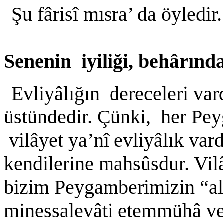
Şu fârisî mısra’ da öyledir
Senenin iyiliği, behârında
Evliyâlığın dereceleri vard
üstündedir. Çünki, her Pe
vilâyet ya’nî evliyâlık vard
kendilerine mahsûsdur. Vil
bizim Peygamberimizin “al
minessalevâti etemmühâ ve