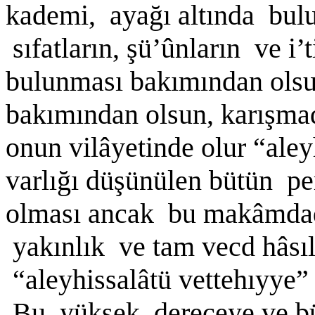
kademi, ayağı altında bulu
sıfatların, şü’ûnların ve i’
bulunması bakımından ols
bakımından olsun, karışmadık
onun vilâyetinde olur “aley
varlığı düşünülen bütün pe
olması ancak bu makâmda
yakınlık ve tam vecd hâsıl
“aleyhissalâtü vettehıyye
Bu yüksek dereceye ve b