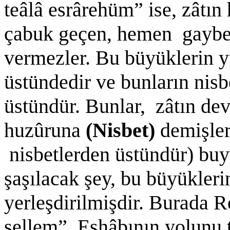
teâlâ esrârehüm” ise, zâtın
çabuk geçen, hemen gaybe
vermezler. Bu büyüklerin y
üstündedir ve bunların nisb
üstündür. Bunlar, zâtın de
huzûruna
(Nisbet)
demişler
nisbetlerden üstündür) bu
şaşılacak şey, bu büyükler
yerleşdirilmişdir. Burada R
sellem” Eshâbının yolunu t