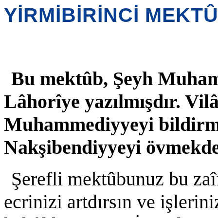
YİRMİBİRİNCİ MEKT
B
u mektûb, Şeyh Muham
Lâhorîye yazılmışdır. Vilâ
Muhammediyyeyi bildirme
Nakşibendiyyeyi övmekde
Şerefli mektûbunuz bu zaîf
ecrinizi artdırsın ve işleri