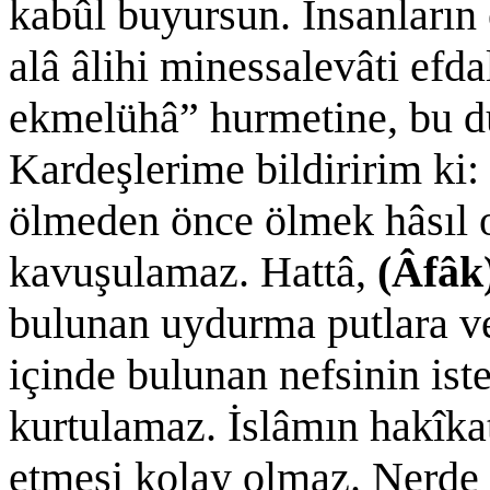
kabûl buyursun. İnsanların 
alâ âlihi minessalevâti efd
ekmelühâ” hurmetine, bu d
Kardeşlerime bildiririm ki:
ölmeden önce ölmek hâsıl 
kavuşulamaz. Hattâ,
(Âfâk
bulunan uydurma putlara 
içinde bulunan nefsinin is
kurtulamaz. İslâmın hakîk
etmesi kolay olmaz. Nerde 