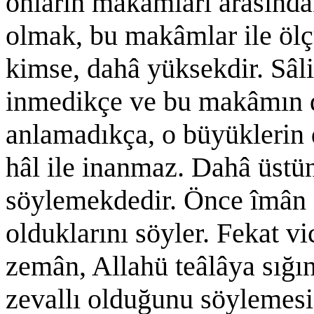
onların makâmları arasındak
olmak, bu makâmlar ile öl
kimse, dahâ yüksekdir. Sâl
inmedikçe ve bu makâmın 
anlamadıkça, o büyüklerin 
hâl ile inanmaz. Dahâ üstün 
söylemekdedir. Önce îmân 
olduklarını söyler. Fekat v
zemân, Allahü teâlâya sığın
zevallı olduğunu söylemesi