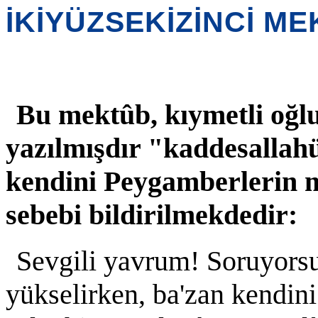
İKİYÜZSEKİZİNCİ M
Bu mektûb, kıymetli o
yazılmışdır "kaddesallahü
kendini Peygamberlerin
sebebi bildirilmekdedir:
Sevgili yavrum! Soruyorsu
yükselirken, ba'zan kendin