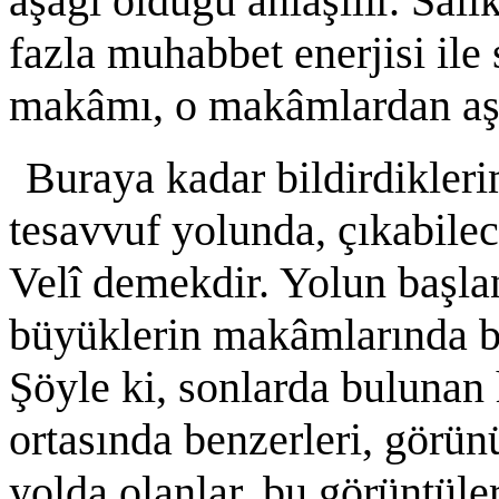
aşağı olduğu anlaşılır. Sâl
fazla muhabbet enerjisi il
makâmı, o makâmlardan aşa
Buraya kadar bildirdikleri
tesavvuf yolunda, çıkabile
Velî demekdir. Yolun başlan
büyüklerin makâmlarında bu
Şöyle ki, sonlarda bulunan
ortasında benzerleri, görün
yolda olanlar, bu görüntüle