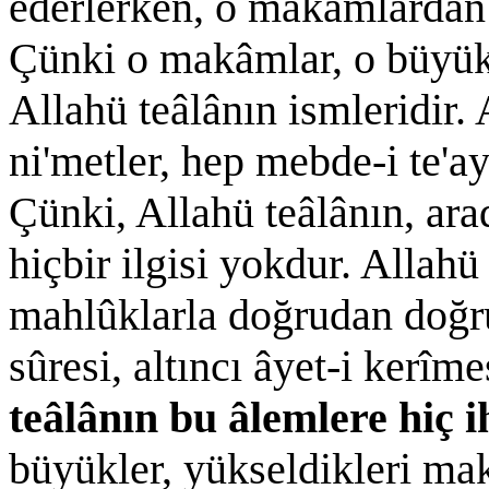
ederlerken, o makâmlardan 
Çünki o makâmlar, o büyükl
Allahü teâlânın ismleridir. 
ni'metler, hep mebde-i te'a
Çünki, Allahü teâlânın, ara
hiçbir ilgisi yokdur. Allahü
mahlûklarla doğrudan doğru
sûresi, altıncı âyet-i kerîm
teâlânın bu âlemlere hiç 
büyükler, yükseldikleri ma