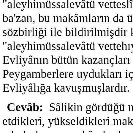
"aleyhimüssalevâtü vettes
ba'zan, bu makâmların da üs
sözbirliği ile bildirilmişdi
"aleyhimüssalevâtü vettehı
Evliyânın bütün kazançları
Peygamberlere uydukları iç
Evliyâlığa kavuşmuşlardır.
Cevâb:
Sâlikin gördüğü 
etdikleri, yükseldikleri ma