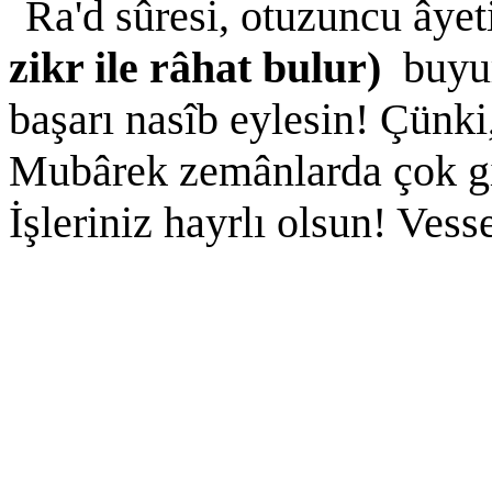
Ra'd sûresi, otuzuncu âye
zikr ile râhat bulur)
buyu
başarı nasîb eylesin! Çünki
Mubârek zemânlarda çok giy
İşleriniz hayrlı olsun! Vess