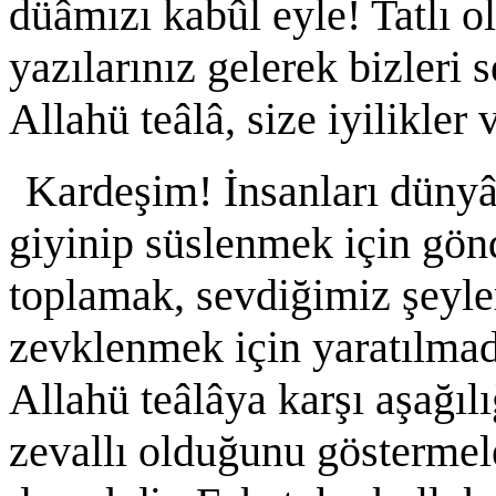
düâmızı kabûl eyle! Tatlı 
yazılarınız gelerek bizleri 
Allahü teâlâ, size iyilikler 
Kardeşim! İnsanları dünyâ
giyinip süslenmek için gönd
toplamak, sevdiğimiz şeyl
zevklenmek için yaratılmadı
Allahü teâlâya karşı aşağıl
zevallı olduğunu göstermele