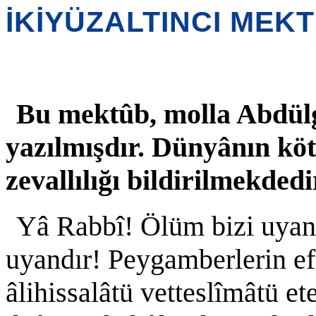
İKİYÜZALTINCI MEK
Bu mektûb, molla Abdül
yazılmışdır. Dünyânın kö
zevallılığı bildirilmekdedi
Yâ Rabbî! Ölüm bizi uyan
uyandır! Peygamberlerin ef
âlihissalâtü vetteslîmâtü 