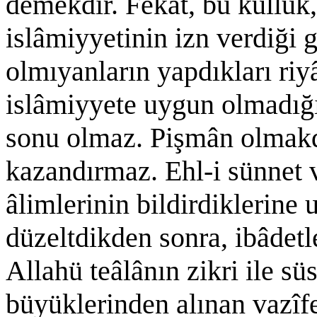
demekdir. Fekat, bu kullu
islâmiyyetinin izn verdiği 
olmıyanların yapdıkları riy
islâmiyyete uygun olmadığı
sonu olmaz. Pişmân olmak
kazandırmaz. Ehl-i sünnet 
âlimlerinin bildirdiklerine 
düzeltdikden sonra, ibâdetl
Allahü teâlânın zikri ile s
büyüklerinden alınan vazîfe