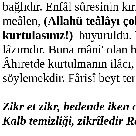
bağlıdır. Enfâl sûresinin kı
meâlen,
(Allahü teâlâyı ço
kurtulasınız!)
buyuruldu. 
lâzımdır. Buna mâni' olan 
Âhıretde kurtulmanın ilâcı,
söylemekdir. Fârisî beyt te
Zikr et zikr, bedende iken 
Kalb temizliği, zikrîledir