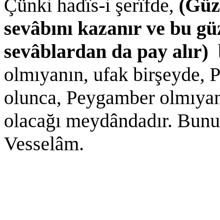
Çünki hadîs-i şerîfde,
(Güz
sevâbını kazanır ve bu gü
sevâblardan da pay alır)
olmıyanın, ufak birşeyde, 
olunca, Peygamber olmıyan
olacağı meydândadır. Bunu
Vesselâm.