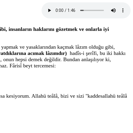
i, insanların haklarını gözetmek ve onlarla iyi
ni yapmak ve yasaklarından kaçmak lâzım olduğu gibi,
ratdıklarına acımak lâzımdır)
hadîs-i şerîfi, bu iki hakkı
, onun hepsi demek değildir. Bundan anlaşılıyor ki,
az. Fârisî beyt tercemesi:
 kesiyorum. Allahü teâlâ, bizi ve sizi "kaddesallahü teâlâ