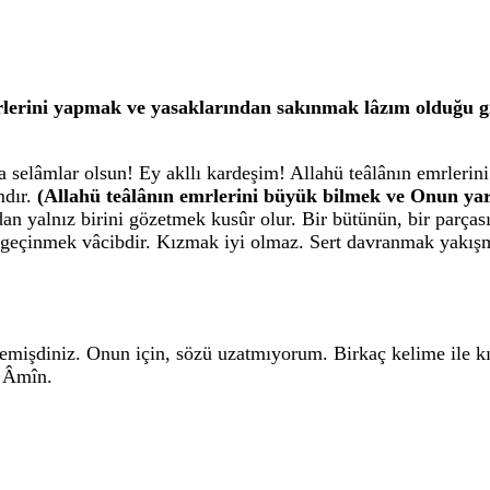
lerini yapmak ve yasaklarından sakınmak lâzım olduğu gib
a selâmlar olsun! Ey akllı kardeşim! Allahü teâlânın emrleri
mdır.
(Allahü teâlânın emrlerini büyük bilmek ve Onun ya
n yalnız birini gözetmek kusûr olur. Bir bütünün, bir parçası
i geçinmek vâcibdir. Kızmak iyi olmaz. Sert davranmak yakışm
mişdiniz. Onun için, sözü uzatmıyorum. Birkaç kelime ile kısa
! Âmîn.