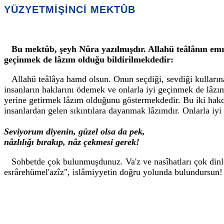
YÜZYETMİŞİNCİ MEKTÛB
Bu mektûb, şeyh Nûra yazılmışdır. Allahü teâlânın emr
geçinmek de lâzım olduğu bildirilmekdedir:
Allahü teâlâya hamd olsun. Onun seçdiği, sevdiği kulların
insanların haklarını ödemek ve onlarla iyi geçinmek de lâzı
yerine getirmek lâzım olduğunu göstermekdedir. Bu iki hakda
insanlardan gelen sıkıntılara dayanmak lâzımdır. Onlarla iy
Seviyorum diyenin, güzel olsa da pek,
nâzlılığı bırakıp, nâz çekmesi gerek!
Sohbetde çok bulunmuşdunuz. Va'z ve nasîhatları çok dinle
esrârehümel'azîz", islâmiyyetin doğru yolunda bulundursun