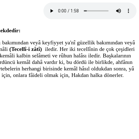
mekdedir:
yı bakımından veyâ keyfiyyet ya'nî güzellik bakımından veyâ
emâli
(Tecellî-i zâtî)
iledir. Her iki tecellînin de çok çeşidleri
kemâli kalbin selâmeti ve rûhun halâsı iledir. Başkalarının
 dördüncü kemâl dahâ vardır ki, bu dördü ile birlikde, ahfânın
ertebelerin herhangi birisinde kemâl hâsıl oldukdan sonra, yâ
 için, onlara fâideli olmak için, Hakdan halka dönerler.