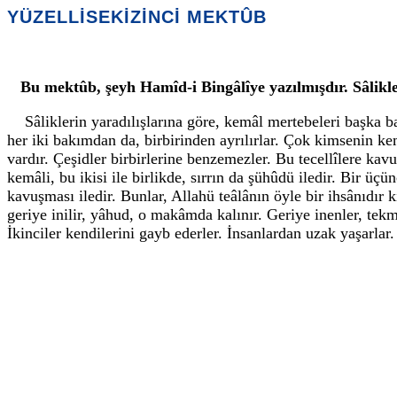
YÜZELLİSEKİZİNCİ MEKTÛB
Bu mektûb, şeyh Hamîd-i Bingâlîye yazılmışdır. Sâlikle
Sâliklerin yaradılışlarına göre, kemâl mertebeleri başka 
her iki bakımdan da, birbirinden ayrılırlar. Çok kimsenin ke
vardır. Çeşidler birbirlerine benzemezler. Bu tecellîlere kav
kemâli, bu ikisi ile birlikde, sırrın da şühûdü iledir. Bir üç
kavuşması iledir. Bunlar, Allahü teâlânın öyle bir ihsânıdır 
geriye inilir, yâhud, o makâmda kalınır. Geriye inenler, tekm
İkinciler kendilerini gayb ederler. İnsanlardan uzak yaşarl