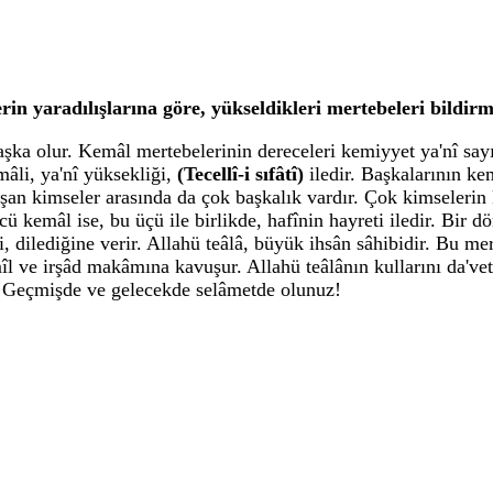
rin yaradılışlarına göre, yükseldikleri mertebeleri bildir
başka olur. Kemâl mertebelerinin dereceleri kemiyyet ya'nî sa
mâli, ya'nî yüksekliği,
(Tecellî-i sıfâtî)
iledir. Başkalarının k
uşan kimseler arasında da çok başkalık vardır. Çok kimselerin 
üncü kemâl ise, bu üçü ile birlikde, hafînin hayreti iledir. Bir
ki, dilediğine verir. Allahü teâlâ, büyük ihsân sâhibidir. Bu m
îl ve irşâd makâmına kavuşur. Allahü teâlânın kullarını da'vet
ar. Geçmişde ve gelecekde selâmetde olunuz!