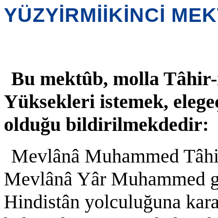
YÜZYİRMİİKİNCİ ME
Bu mektûb, molla Tâhir-i
Yüksekleri istemek, eleg
olduğu bildirilmekdedir:
Mevlânâ Muhammed Tâhir,
Mevlânâ Yâr Muhammed göç
Hindistân yolculuğuna kara