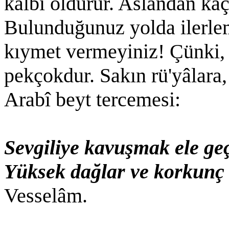
kalbi öldürür. Aslandan kaç
Bulunduğunuz yolda ilerlem
kıymet vermeyiniz! Çünki, 
pekçokdur. Sakın rü'yâlara,
Arabî beyt tercemesi:
Sevgiliye kavuşmak ele ge
Yüksek dağlar ve korkunç 
Vesselâm.