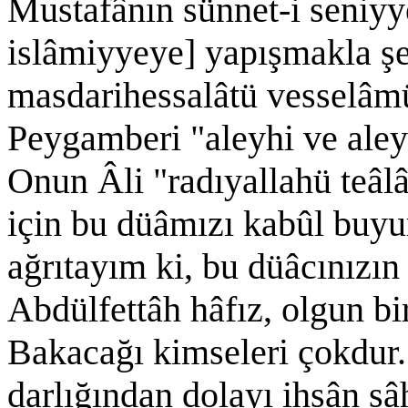
Mustafânın sünnet-i seniyy
islâmiyyeye] yapışmakla şe
masdarihessalâtü vesselâmü
Peygamberi "aleyhi ve aley
Onun Âli "radıyallahü teâl
için bu düâmızı kabûl buyu
ağrıtayım ki, bu düâcınızı
Abdülfettâh hâfız, olgun bir
Bakacağı kimseleri çokdur.
darlığından dolayı ihsân sâ