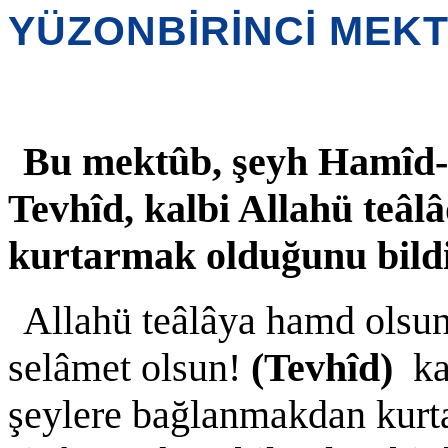
YÜZONBİRİNCİ MEK
Bu mektûb, şeyh Hamîd-i
Tevhîd, kalbi Allahü teâl
kurtarmak olduğunu bild
Allahü teâlâya hamd olsun
selâmet olsun!
(Tevhîd)
ka
şeylere bağlanmakdan kurt