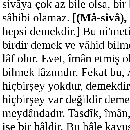
sivâya çok az bile olsa, bir
sâhibi olamaz. [
(Mâ-sivâ)
hepsi demekdir.] Bu ni'met
birdir demek ve vâhid bilm
lâf olur. Evet, îmân etmiş 
bilmek lâzımdır. Fekat bu,
hiçbirşey yokdur, demekdir
hiçbirşey var değildir deme
meydândadır. Tasdîk, îmân,
ise bir hâldir. Bu hâle ka