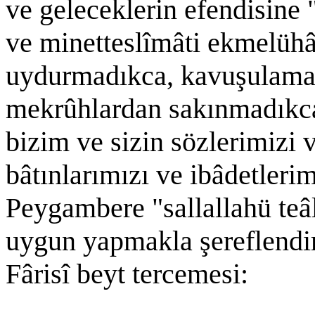
ve geleceklerin efendisine
ve minetteslîmâti ekmelühâ"
uydurmadıkca, kavuşulamaz
mekrûhlardan sakınmadıkca
bizim ve sizin sözlerimizi v
bâtınlarımızı ve ibâdetlerim
Peygambere "sallallahü teâl
uygun yapmakla şereflendi
Fârisî beyt tercemesi: