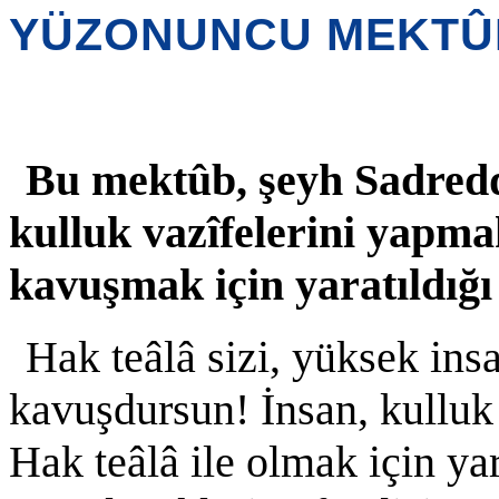
YÜZONUNCU MEKTÛ
Bu mektûb, şeyh Sadreddî
kulluk vazîfelerini yapma
kavuşmak için yaratıldığı
Hak teâlâ sizi, yüksek insa
kavuşdursun! İnsan, kulluk
Hak teâlâ ile olmak için ya