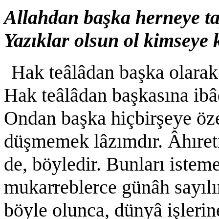
Allahdan başka herneye tap
Yazıklar olsun ol kimseye ki
Hak teâlâdan başka olarak 
Hak teâlâdan başkasına ibâ
Ondan başka hiçbirşeye öz
düşmemek lâzımdır. Âhıreti
de, böyledir. Bunları istem
mukarreblerce günâh sayılır
böyle olunca, dünyâ işleri