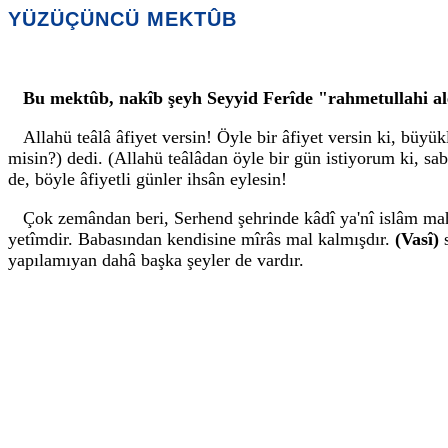
YÜZÜÇÜNCÜ MEKTÛB
Bu mektûb, nakîb şeyh Seyyid Ferîde "rahmetullahi ale
Allahü teâlâ âfiyet versin! Öyle bir âfiyet versin ki, büyük
misin?) dedi. (Allahü teâlâdan öyle bir gün istiyorum ki, s
de, böyle âfiyetli günler ihsân eylesin!
Çok zemândan beri, Serhend şehrinde kâdî ya'nî islâm ma
yetîmdir. Babasından kendisine mîrâs mal kalmışdır.
(Vasî)
yapılamıyan dahâ başka şeyler de vardır.