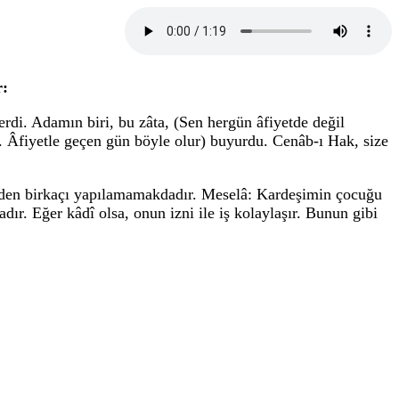
r:
terdi. Adamın biri, bu zâta, (Sen hergün âfiyetde değil
. Âfiyetle geçen gün böyle olur) buyurdu. Cenâb-ı Hak, size
nden birkaçı yapılamamakdadır. Meselâ: Kardeşimin çocuğu
ır. Eğer kâdî olsa, onun izni ile iş kolaylaşır. Bunun gibi