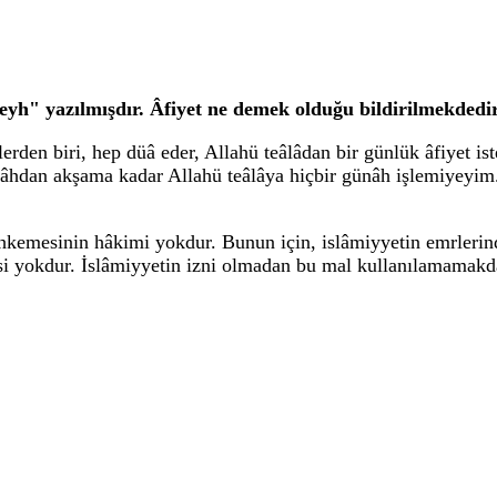
yh" yazılmışdır. Âfiyet ne demek olduğu bildirilmekdedi
lerden biri, hep düâ eder, Allahü teâlâdan bir günlük âfiyet is
abâhdan akşama kadar Allahü teâlâya hiçbir günâh işlemiyeyim
hkemesinin hâkimi yokdur. Bunun için, islâmiyyetin emrleri
si yokdur. İslâmiyyetin izni olmadan bu mal kullanılamamakdad