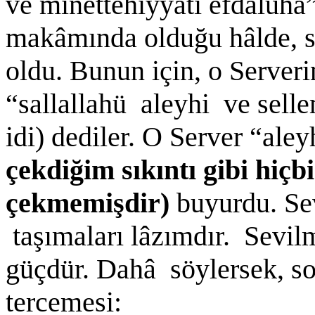
ve minettehıyyâti efdalühâ”
makâmında olduğu hâlde, s
oldu. Bunun için, o Serveri
“sallallahü aleyhi ve sell
idi) dediler. O Server “ale
çekdiğim sıkıntı gibi hiçb
çekmemişdir)
buyurdu. Se
taşımaları lâzımdır. Sevil
güçdür. Dahâ söylersek, s
tercemesi: