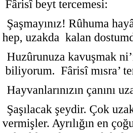
Fârisî beyt tercemesi:
Şaşmayınız! Rûhuma hayât
hep, uzakda kalan dostum
Huzûrunuza kavuşmak ni’
biliyorum. Fârisî mısra’ t
Hayvanlarınızın çanını uz
Şaşılacak şeydir. Çok uza
vermişler. Ayrılığın en ço