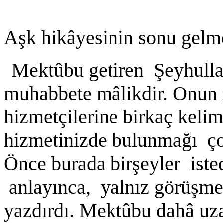
Aşk hikâyesinin sonu gelm
Mektûbu getiren Şeyhulla
muhabbete mâlikdir. Onun 
hizmetçilerine birkaç kelim
hizmetinizde bulunmağı çok
Önce burada birşeyler isted
anlayınca, yalnız görüşmeğ
yazdırdı. Mektûbu dahâ uz