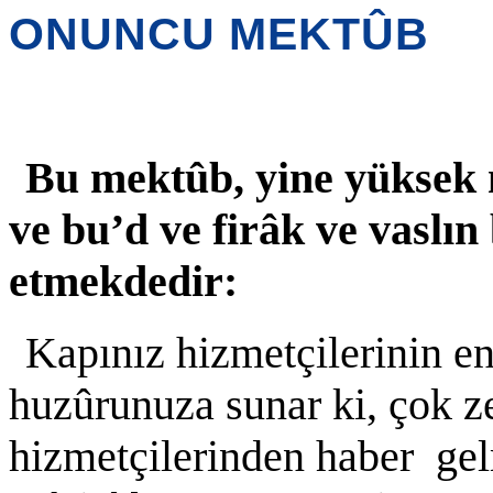
ONUNCU MEKTÛB
B
u mektûb, yine yüksek 
ve bu’d ve firâk ve vaslı
etmekdedir:
Kapınız hizmetçilerinin e
huzûrunuza sunar ki, çok z
hizmetçilerinden haber gel